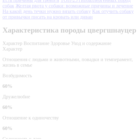
Есть причины для тревоги
ТОП-25 гипоаллергенных пород
собак
Желтая рвота у собаки: возможные причины и лечение
На какой день течки нужно вязать собаку
Как отучить собаку
от привычки писать на кровать или диван
Характеристика породы цвергшнауцер
Характер
Воспитание
Здоровье
Уход и содержание
Характер
Отношения с людьми и животными, повадки и темперамент,
жизнь в семье
Возбудимость
60%
Дружелюбие
60%
Отношение к одиночеству
60%
Склонность к лаю