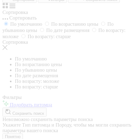
Сортировка
Сортировать
По умолчанию
По возрастанию цены
По
убыванию цены
По дате размещения
По возрасту:
моложе
По возрасту: старше
Сортировка
По умолчанию
По возрастанию цены
По убыванию цены
По дате размещения
По возрасту: моложе
По возрасту: старше
Фильтры
Подобрать питомца
Сохранить поиск
Невозможно сохранить параметры поиска
Укажите Тип питомца и Породу, чтобы мы могли сохранить
параметры вашего поиска
Понятно