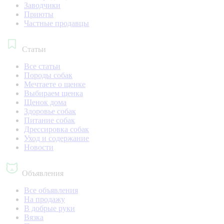
Заводчики
Приюты
Частные продавцы
Статьи
Все статьи
Породы собак
Мечтаете о щенке
Выбираем щенка
Щенок дома
Здоровье собак
Питание собак
Дрессировка собак
Уход и содержание
Новости
Объявления
Все объявления
На продажу
В добрые руки
Вязка