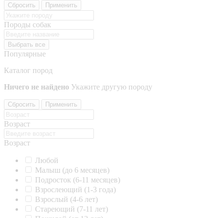
Сбросить
Применить
Породы собак
Выбрать все
Популярные
Каталог пород
Ничего не найдено
Укажите другую породу
Сбросить
Применить
Возраст
Возраст
Любой
Малыш (до 6 месяцев)
Подросток (6-11 месяцев)
Взрослеющий (1-3 года)
Взрослый (4-6 лет)
Стареющий (7-11 лет)