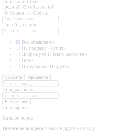
Поиск животных
среди 20 329 объявлений
Кошки
Собаки
Тип объявления
Все объявления
На продажу / Купить
Добрые руки / Взять бесплатно
Вязка
Потерялись / Найдены
Сбросить
Применить
Породы кошек
Выбрать все
Популярные
Каталог пород
Ничего не найдено
Укажите другую породу