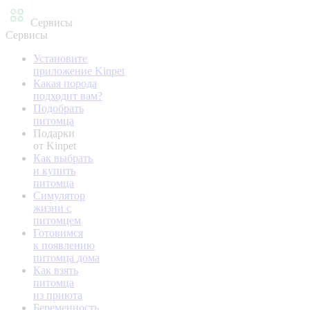
Сервисы
Сервисы
Установите
приложение Kinpet
Какая порода
подходит вам?
Подобрать
питомца
Подарки
от Kinpet
Как выбрать
и купить
питомца
Симулятор
жизни с
питомцем
Готовимся
к появлению
питомца дома
Как взять
питомца
из приюта
Беременность