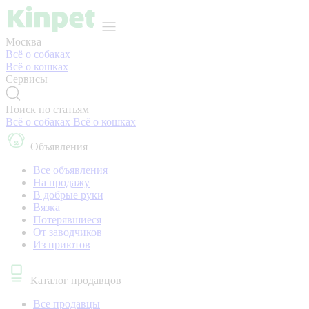
Москва
Всё о собаках
Всё о кошках
Сервисы
Поиск по статьям
Всё о собаках
Всё о кошках
Объявления
Все объявления
На продажу
В добрые руки
Вязка
Потерявшиеся
От заводчиков
Из приютов
Каталог продавцов
Все продавцы