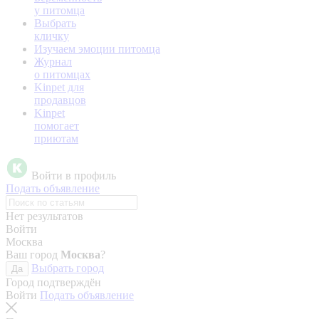
у питомца
Выбрать
кличку
Изучаем эмоции питомца
Журнал
о питомцах
Kinpet для
продавцов
Kinpet
помогает
приютам
Войти в профиль
Подать объявление
Нет результатов
Войти
Москва
Ваш город
Москва
?
Выбрать город
Да
Город подтверждён
Войти
Подать объявление