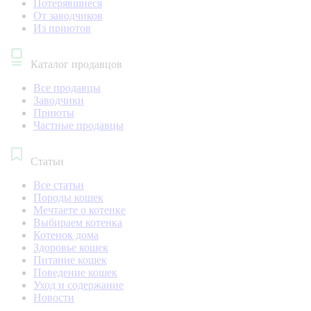
Потерявшиеся
От заводчиков
Из приютов
Каталог продавцов
Все продавцы
Заводчики
Приюты
Частные продавцы
Статьи
Все статьи
Породы кошек
Мечтаете о котенке
Выбираем котенка
Котенок дома
Здоровье кошек
Питание кошек
Поведение кошек
Уход и содержание
Новости