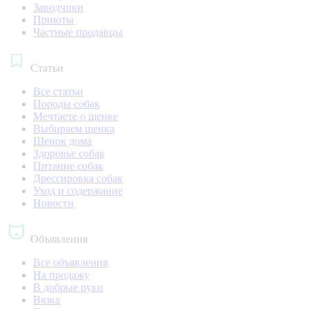
Заводчики
Приюты
Частные продавцы
Статьи
Все статьи
Породы собак
Мечтаете о щенке
Выбираем щенка
Щенок дома
Здоровье собак
Питание собак
Дрессировка собак
Уход и содержание
Новости
Объявления
Все объявления
На продажу
В добрые руки
Вязка