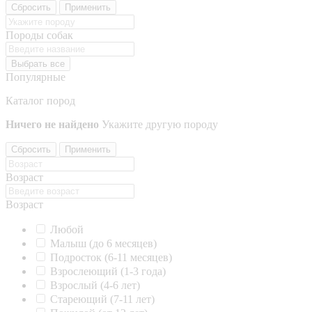
Сбросить
Применить
Породы собак
Выбрать все
Популярные
Каталог пород
Ничего не найдено
Укажите другую породу
Сбросить
Применить
Возраст
Возраст
Любой
Малыш (до 6 месяцев)
Подросток (6-11 месяцев)
Взрослеющий (1-3 года)
Взрослый (4-6 лет)
Стареющий (7-11 лет)