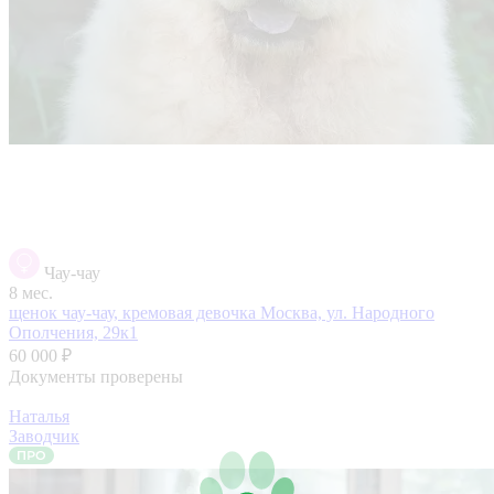
Чау-чау
8 мес.
щенок чау-чау, кремовая девочка
Москва, ул. Народного
Ополчения, 29к1
60 000 ₽
Документы проверены
Наталья
Заводчик