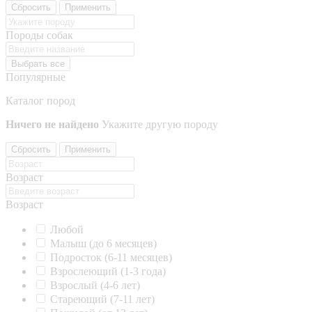
Сбросить
Применить
Породы собак
Выбрать все
Популярные
Каталог пород
Ничего не найдено
Укажите другую породу
Сбросить
Применить
Возраст
Возраст
Любой
Малыш (до 6 месяцев)
Подросток (6-11 месяцев)
Взрослеющий (1-3 года)
Взрослый (4-6 лет)
Стареющий (7-11 лет)