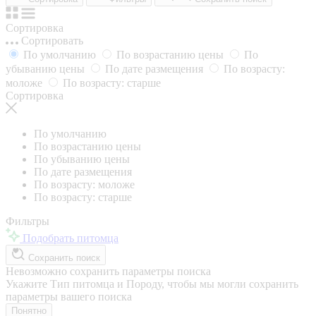
Сортировка
Сортировать
По умолчанию
По возрастанию цены
По
убыванию цены
По дате размещения
По возрасту:
моложе
По возрасту: старше
Сортировка
По умолчанию
По возрастанию цены
По убыванию цены
По дате размещения
По возрасту: моложе
По возрасту: старше
Фильтры
Подобрать питомца
Сохранить поиск
Невозможно сохранить параметры поиска
Укажите Тип питомца и Породу, чтобы мы могли сохранить
параметры вашего поиска
Понятно