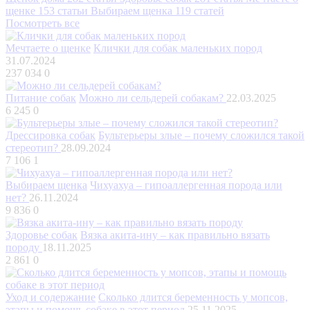
щенке
153 статьи
Выбираем щенка
119 статей
Посмотреть все
Мечтаете о щенке
Клички для собак маленьких пород
31.07.2024
237 034
0
Питание собак
Можно ли сельдерей собакам?
22.03.2025
6 245
0
Дрессировка собак
Бультерьеры злые – почему сложился такой
стереотип?
28.09.2024
7 106
1
Выбираем щенка
Чихуахуа – гипоаллергенная порода или
нет?
26.11.2024
9 836
0
Здоровье собак
Вязка акита-ину – как правильно вязать
породу
18.11.2025
2 861
0
Уход и содержание
Сколько длится беременность у мопсов,
этапы и помощь собаке в этот период
25.11.2025