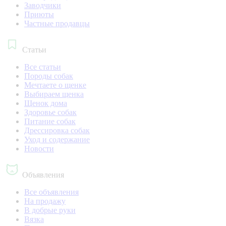
Заводчики
Приюты
Частные продавцы
Статьи
Все статьи
Породы собак
Мечтаете о щенке
Выбираем щенка
Щенок дома
Здоровье собак
Питание собак
Дрессировка собак
Уход и содержание
Новости
Объявления
Все объявления
На продажу
В добрые руки
Вязка