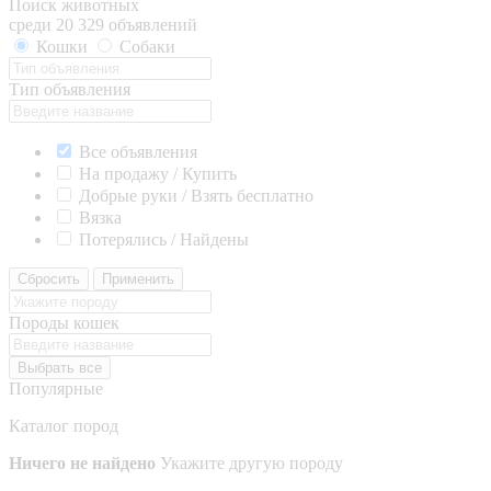
Поиск животных
среди 20 329 объявлений
Кошки
Собаки
Тип объявления
Все объявления
На продажу / Купить
Добрые руки / Взять бесплатно
Вязка
Потерялись / Найдены
Сбросить
Применить
Породы кошек
Выбрать все
Популярные
Каталог пород
Ничего не найдено
Укажите другую породу