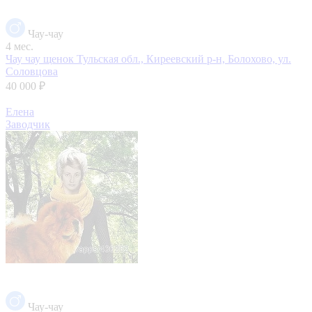
Чау-чау
4 мес.
Чау чау щенок
Тульская обл., Киреевский р-н, Болохово, ул.
Соловцова
40 000 ₽
Елена
Заводчик
Чау-чау