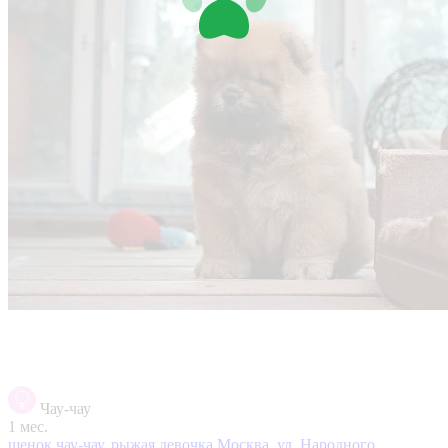
Чау-чау
1 мес.
щенок чау-чау, рыжая девочка
Москва, ул. Народного