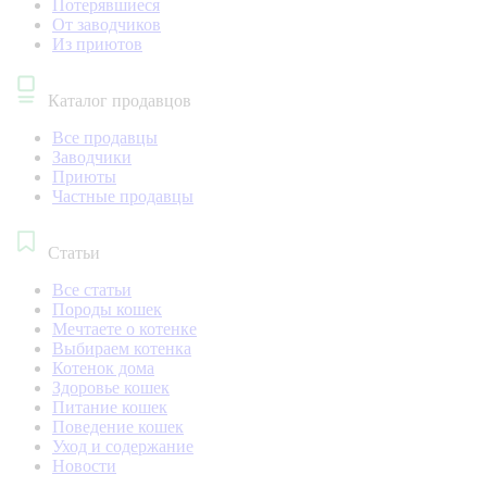
Потерявшиеся
От заводчиков
Из приютов
Каталог продавцов
Все продавцы
Заводчики
Приюты
Частные продавцы
Статьи
Все статьи
Породы кошек
Мечтаете о котенке
Выбираем котенка
Котенок дома
Здоровье кошек
Питание кошек
Поведение кошек
Уход и содержание
Новости