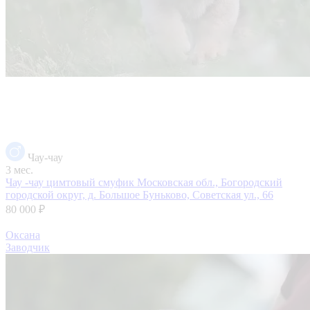
Чау-чау
3 мес.
Чау -чау цимтовый смуфик
Московская обл., Богородский
городской округ, д. Большое Буньково, Советская ул., 66
80 000 ₽
Оксана
Заводчик