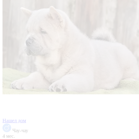
Нашел дом
Чау-чау
4 мес.