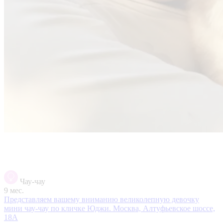
Чау-чау
9 мес.
Представляем вашему вниманию великолепную девочку
мини чау-чау по кличке Юджи.
Москва, Алтуфьевское шоссе,
18А