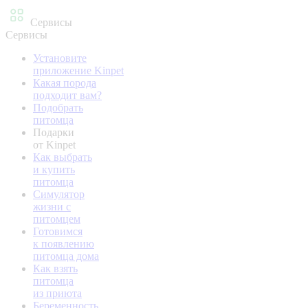
Сервисы
Сервисы
Установите
приложение Kinpet
Какая порода
подходит вам?
Подобрать
питомца
Подарки
от Kinpet
Как выбрать
и купить
питомца
Симулятор
жизни с
питомцем
Готовимся
к появлению
питомца дома
Как взять
питомца
из приюта
Беременность