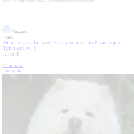
Чау-чау
2 мес.
Щенок чау-чау
Великий Новгород, р-н Софийская сторона,
Чудинцева ул., 3
70 000 ₽
Марианна
Заводчик