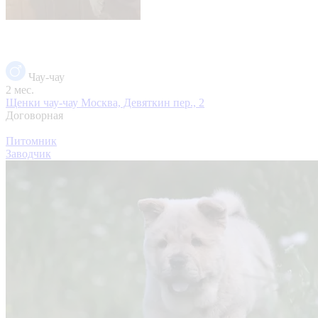
Чау-чау
2 мес.
Щенки чау-чау
Москва, Девяткин пер., 2
Договорная
Питомник
Заводчик