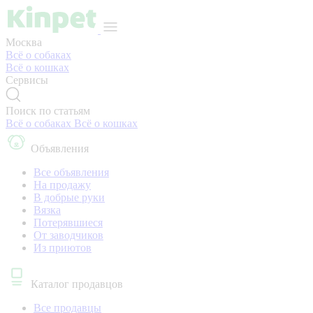
Москва
Всё о собаках
Всё о кошках
Сервисы
Поиск по статьям
Всё о собаках
Всё о кошках
Объявления
Все объявления
На продажу
В добрые руки
Вязка
Потерявшиеся
От заводчиков
Из приютов
Каталог продавцов
Все продавцы