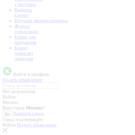
у питомца
Выбрать
кличку
Изучаем эмоции питомца
Журнал
о питомцах
Kinpet для
продавцов
Kinpet
помогает
приютам
Войти в профиль
Подать объявление
Нет результатов
Войти
Москва
Ваш город
Москва
?
Выбрать город
Да
Город подтверждён
Войти
Подать объявление