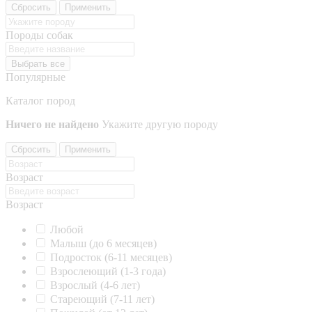
Сбросить
Применить
Породы собак
Выбрать все
Популярные
Каталог пород
Ничего не найдено
Укажите другую породу
Сбросить
Применить
Возраст
Возраст
Любой
Малыш (до 6 месяцев)
Подросток (6-11 месяцев)
Взрослеющий (1-3 года)
Взрослый (4-6 лет)
Стареющий (7-11 лет)