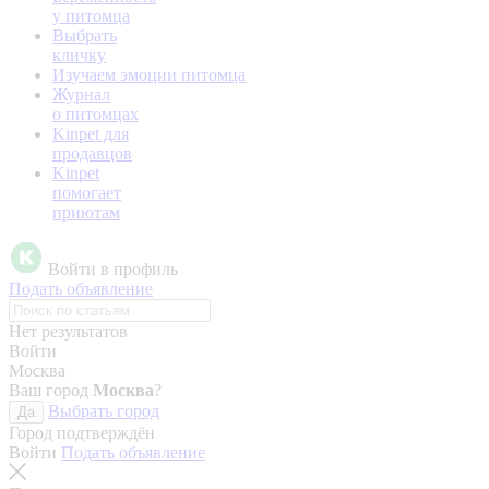
у питомца
Выбрать
кличку
Изучаем эмоции питомца
Журнал
о питомцах
Kinpet для
продавцов
Kinpet
помогает
приютам
Войти в профиль
Подать объявление
Нет результатов
Войти
Москва
Ваш город
Москва
?
Выбрать город
Да
Город подтверждён
Войти
Подать объявление