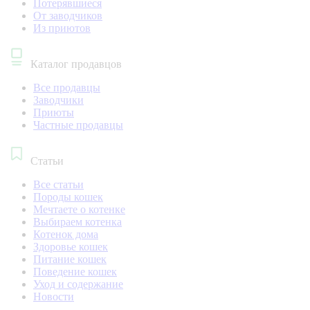
Потерявшиеся
От заводчиков
Из приютов
Каталог продавцов
Все продавцы
Заводчики
Приюты
Частные продавцы
Статьи
Все статьи
Породы кошек
Мечтаете о котенке
Выбираем котенка
Котенок дома
Здоровье кошек
Питание кошек
Поведение кошек
Уход и содержание
Новости