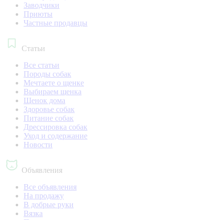
Заводчики
Приюты
Частные продавцы
Статьи
Все статьи
Породы собак
Мечтаете о щенке
Выбираем щенка
Щенок дома
Здоровье собак
Питание собак
Дрессировка собак
Уход и содержание
Новости
Объявления
Все объявления
На продажу
В добрые руки
Вязка