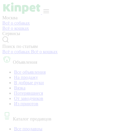
Москва
Всё о собаках
Всё о кошках
Сервисы
Поиск по статьям
Всё о собаках
Всё о кошках
Объявления
Все объявления
На продажу
В добрые руки
Вязка
Потерявшиеся
От заводчиков
Из приютов
Каталог продавцов
Все продавцы