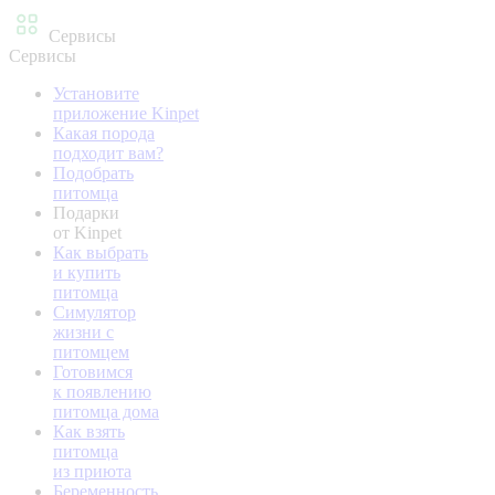
Сервисы
Сервисы
Установите
приложение Kinpet
Какая порода
подходит вам?
Подобрать
питомца
Подарки
от Kinpet
Как выбрать
и купить
питомца
Симулятор
жизни с
питомцем
Готовимся
к появлению
питомца дома
Как взять
питомца
из приюта
Беременность