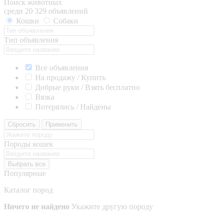
Поиск животных
среди 20 329 объявлений
Кошки
Собаки
Тип объявления
Все объявления
На продажу / Купить
Добрые руки / Взять бесплатно
Вязка
Потерялись / Найдены
Сбросить
Применить
Породы кошек
Выбрать все
Популярные
Каталог пород
Ничего не найдено
Укажите другую породу