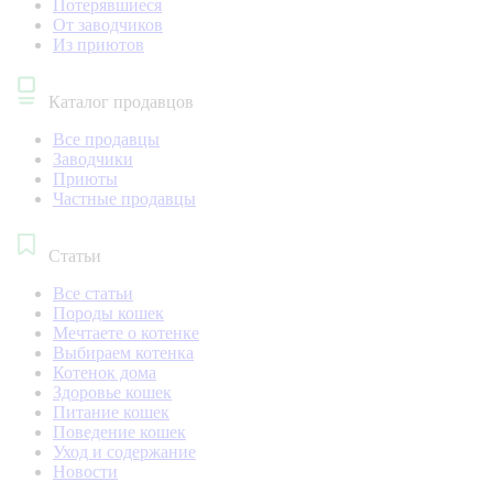
Потерявшиеся
От заводчиков
Из приютов
Каталог продавцов
Все продавцы
Заводчики
Приюты
Частные продавцы
Статьи
Все статьи
Породы кошек
Мечтаете о котенке
Выбираем котенка
Котенок дома
Здоровье кошек
Питание кошек
Поведение кошек
Уход и содержание
Новости