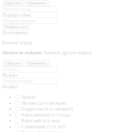
Сбросить
Применить
Породы собак
Выбрать все
Популярные
Каталог пород
Ничего не найдено
Укажите другую породу
Сбросить
Применить
Возраст
Возраст
Любой
Малыш (до 6 месяцев)
Подросток (6-11 месяцев)
Взрослеющий (1-3 года)
Взрослый (4-6 лет)
Стареющий (7-11 лет)