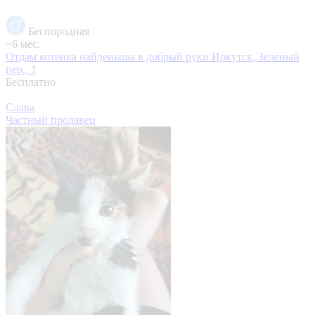
Беспородная
~6 мес.
Отдам котенка найденыша в добрый руки
Иркутск, Зелёный
пер., 1
Бесплатно
Слава
Частный продавец