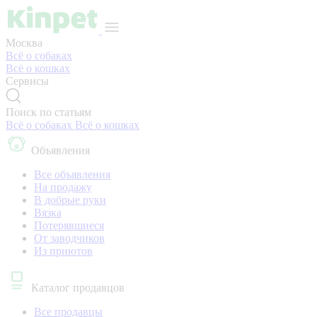
Москва
Всё о собаках
Всё о кошках
Сервисы
Поиск по статьям
Всё о собаках
Всё о кошках
Объявления
Все объявления
На продажу
В добрые руки
Вязка
Потерявшиеся
От заводчиков
Из приютов
Каталог продавцов
Все продавцы