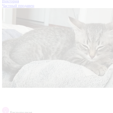
Викто́рия
Частный продавец
Беспородная