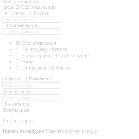
Поиск животных
среди 20 329 объявлений
Кошки
Собаки
Тип объявления
Все объявления
На продажу / Купить
Добрые руки / Взять бесплатно
Вязка
Потерялись / Найдены
Сбросить
Применить
Породы кошек
Выбрать все
Популярные
Каталог пород
Ничего не найдено
Укажите другую породу