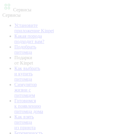
Сервисы
Сервисы
Установите
приложение Kinpet
Какая порода
подходит вам?
Подобрать
питомца
Подарки
от Kinpet
Как выбрать
и купить
питомца
Симулятор
жизни с
питомцем
Готовимся
к появлению
питомца дома
Как взять
питомца
из приюта
Беременность