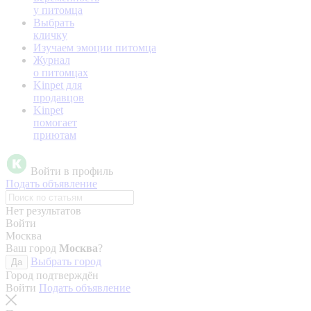
у питомца
Выбрать
кличку
Изучаем эмоции питомца
Журнал
о питомцах
Kinpet для
продавцов
Kinpet
помогает
приютам
Войти в профиль
Подать объявление
Нет результатов
Войти
Москва
Ваш город
Москва
?
Выбрать город
Да
Город подтверждён
Войти
Подать объявление