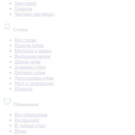
Заводчики
Приюты
Частные продавцы
Статьи
Все статьи
Породы собак
Мечтаете о щенке
Выбираем щенка
Щенок дома
Здоровье собак
Питание собак
Дрессировка собак
Уход и содержание
Новости
Объявления
Все объявления
На продажу
В добрые руки
Вязка