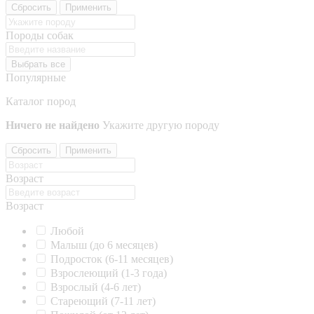
Сбросить
Применить
Породы собак
Выбрать все
Популярные
Каталог пород
Ничего не найдено
Укажите другую породу
Сбросить
Применить
Возраст
Возраст
Любой
Малыш (до 6 месяцев)
Подросток (6-11 месяцев)
Взрослеющий (1-3 года)
Взрослый (4-6 лет)
Стареющий (7-11 лет)