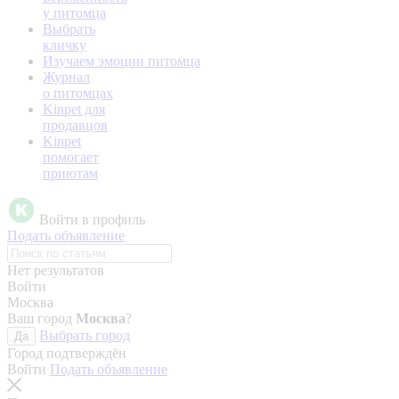
у питомца
Выбрать
кличку
Изучаем эмоции питомца
Журнал
о питомцах
Kinpet для
продавцов
Kinpet
помогает
приютам
Войти в профиль
Подать объявление
Нет результатов
Войти
Москва
Ваш город
Москва
?
Выбрать город
Да
Город подтверждён
Войти
Подать объявление