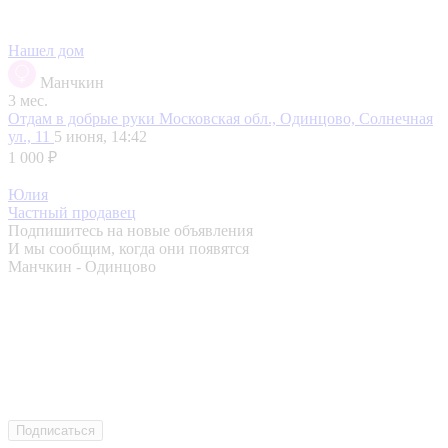
Нашел дом
Манчкин
3 мес.
Отдам в добрые руки
Московская обл., Одинцово, Солнечная
ул., 11
5 июня, 14:42
1 000 ₽
Юлия
Частный продавец
Подпишитесь на новые объявления
И мы сообщим, когда они появятся
Манчкин - Одинцово
Подписаться