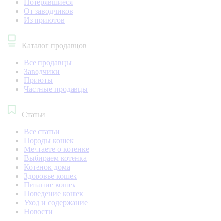
Потерявшиеся
От заводчиков
Из приютов
Каталог продавцов
Все продавцы
Заводчики
Приюты
Частные продавцы
Статьи
Все статьи
Породы кошек
Мечтаете о котенке
Выбираем котенка
Котенок дома
Здоровье кошек
Питание кошек
Поведение кошек
Уход и содержание
Новости