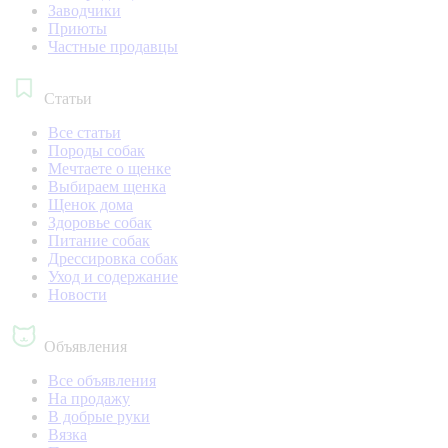
Заводчики
Приюты
Частные продавцы
Статьи
Все статьи
Породы собак
Мечтаете о щенке
Выбираем щенка
Щенок дома
Здоровье собак
Питание собак
Дрессировка собак
Уход и содержание
Новости
Объявления
Все объявления
На продажу
В добрые руки
Вязка