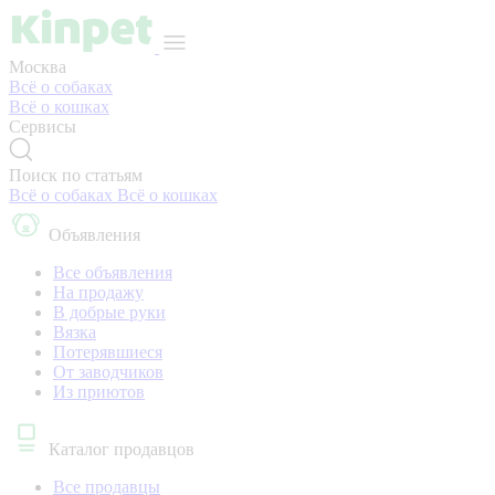
Москва
Всё о собаках
Всё о кошках
Сервисы
Поиск по статьям
Всё о собаках
Всё о кошках
Объявления
Все объявления
На продажу
В добрые руки
Вязка
Потерявшиеся
От заводчиков
Из приютов
Каталог продавцов
Все продавцы