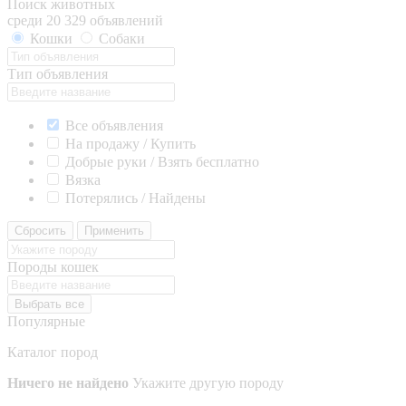
Поиск животных
среди 20 329 объявлений
Кошки
Собаки
Тип объявления
Все объявления
На продажу / Купить
Добрые руки / Взять бесплатно
Вязка
Потерялись / Найдены
Сбросить
Применить
Породы кошек
Выбрать все
Популярные
Каталог пород
Ничего не найдено
Укажите другую породу