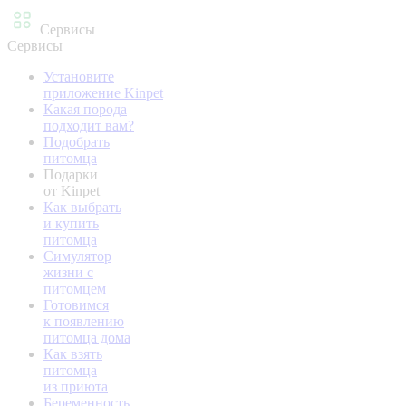
Сервисы
Сервисы
Установите
приложение Kinpet
Какая порода
подходит вам?
Подобрать
питомца
Подарки
от Kinpet
Как выбрать
и купить
питомца
Симулятор
жизни с
питомцем
Готовимся
к появлению
питомца дома
Как взять
питомца
из приюта
Беременность