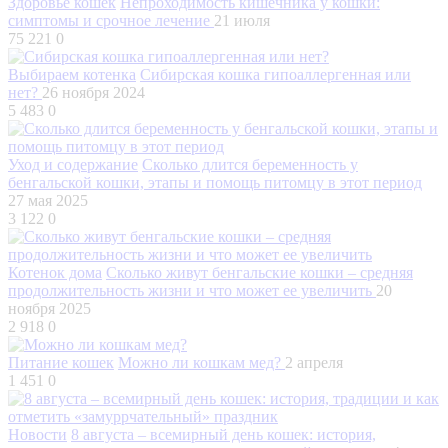
Здоровье кошек
Непроходимость кишечника у кошки:
симптомы и срочное лечение
21 июля
75 221
0
Выбираем котенка
Сибирская кошка гипоаллергенная или
нет?
26 ноября 2024
5 483
0
Уход и содержание
Сколько длится беременность у
бенгальской кошки, этапы и помощь питомцу в этот период
27 мая 2025
3 122
0
Котенок дома
Сколько живут бенгальские кошки – средняя
продолжительность жизни и что может ее увеличить
20
ноября 2025
2 918
0
Питание кошек
Можно ли кошкам мед?
2 апреля
1 451
0
Новости
8 августа – всемирный день кошек: история,