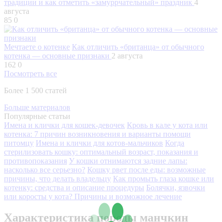
традиции и как отметить «замуррчательный» праздник
4
августа
85
0
Мечтаете о котенке
Как отличить «британца» от обычного
котенка — основные признаки
2 августа
162
0
Посмотреть все
Более 1 500 статей
Больше материалов
Популярные статьи
Имена и клички для кошек-девочек
Кровь в кале у кота или
котенка: 7 причин возникновения и варианты помощи
питомцу
Имена и клички для котов-мальчиков
Когда
стерилизовать кошку: оптимальный возраст, показания и
противопоказания
У кошки отнимаются задние лапы:
насколько все серьезно?
Кошку рвет после еды: возможные
причины, что делать владельцу
Как промыть глаза кошке или
котенку: средства и описание процедуры
Болячки, язвочки
или коросты у кота? Причины и возможное лечение
Характеристика породы манчкин