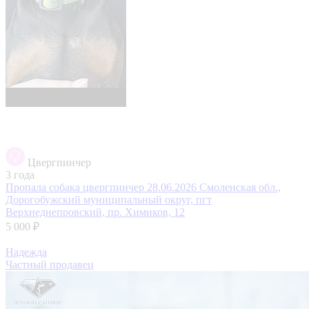
Цвергпинчер
3 года
Пропала собака цвергпинчер 28.06.2026
Смоленская обл.,
Дорогобужский муниципальный округ, пгт
Верхнеднепровский, пр. Химиков, 12
5 000 ₽
Надежда
Частный продавец