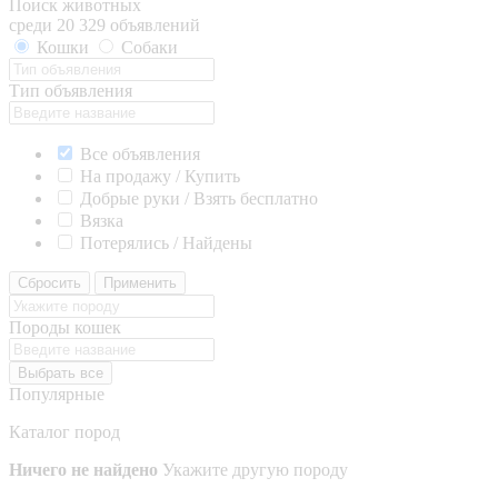
Поиск животных
среди 20 329 объявлений
Кошки
Собаки
Тип объявления
Все объявления
На продажу / Купить
Добрые руки / Взять бесплатно
Вязка
Потерялись / Найдены
Сбросить
Применить
Породы кошек
Выбрать все
Популярные
Каталог пород
Ничего не найдено
Укажите другую породу