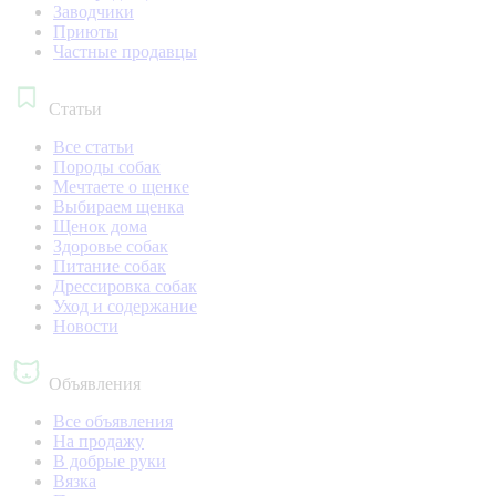
Заводчики
Приюты
Частные продавцы
Статьи
Все статьи
Породы собак
Мечтаете о щенке
Выбираем щенка
Щенок дома
Здоровье собак
Питание собак
Дрессировка собак
Уход и содержание
Новости
Объявления
Все объявления
На продажу
В добрые руки
Вязка