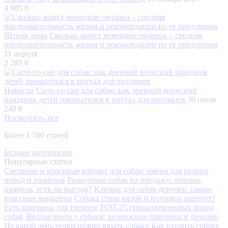
4 985
0
Щенок дома
Сколько живут немецкие овчарки – средняя
продолжительность жизни и рекомендации по ее продлению
11 апреля
2 285
0
Новости
Сити-го-сан для собак: как древний японский
праздник детей превратился в ритуал для питомцев
30 июля
249
0
Посмотреть все
Более 1 500 статей
Больше материалов
Популярные статьи
Смешные и красивые клички для собак: имена для разных
пород и размеров
Разведение собак на продажу: основы,
правила, есть ли выгода?
Клички для собак-девочек: самые
классные варианты
Собака стала вялой и потеряла аппетит?
Есть причины для тревоги
ТОП-25 гипоаллергенных пород
собак
Желтая рвота у собаки: возможные причины и лечение
На какой день течки нужно вязать собаку
Как отучить собаку