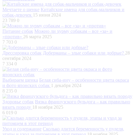
Мечтаете о щенке
Китайские имена для собак-мальчиков и
собак-девочек
15 июня 2024
23 789
0
Питание собак
Можно ли хурму собакам – все «за» и
«против»
26 марта 2025
7 703
0
Дрессировка собак
Доберманы – злые собаки или добрые?
28
сентября 2024
7 334
0
Выбираем щенка
Белая сиба-ину – особенности цвета окраса
и фото японских собак
1 декабря 2024
8 235
0
Здоровье собак
Вязка французского бульдога – как правильно
вязать породу
18 ноября 2025
6 019
0
Уход и содержание
Сколько длится беременность у пуделя,
этапы и уход за питомцем в этот период
18 ноября 2025