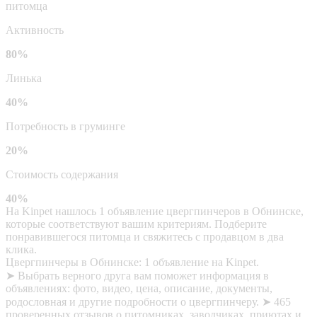
питомца
Активность
80%
Линька
40%
Потребность в груминге
20%
Стоимость содержания
40%
На Kinpet нашлось 1 объявление цвергпинчеров в Обнинске,
которые соответствуют вашим критериям. Подберите
понравившегося питомца и свяжитесь с продавцом в два
клика.
Цвергпинчеры в Обнинске: 1 объявление на Kinpet.
➤ Выбрать верного друга вам поможет информация в
объявлениях: фото, видео, цена, описание, документы,
родословная и другие подробности о цвергпинчеру. ➤ 465
проверенных отзывов о питомниках, заводчиках, приютах и