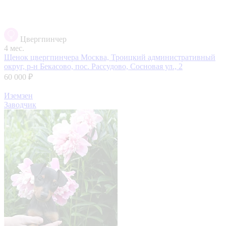
Цвергпинчер
4 мес.
Щенок цвергпинчера
Москва, Троицкий административный
округ, р-н Бекасово, пос. Рассудово, Сосновая ул., 2
60 000 ₽
Иземзен
Заводчик