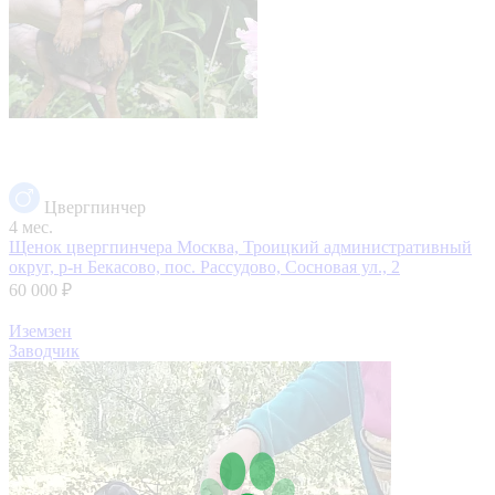
Цвергпинчер
4 мес.
Щенок цвергпинчера
Москва, Троицкий административный
округ, р-н Бекасово, пос. Рассудово, Сосновая ул., 2
60 000 ₽
Иземзен
Заводчик