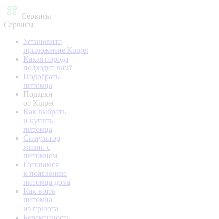
Сервисы
Сервисы
Установите
приложение Kinpet
Какая порода
подходит вам?
Подобрать
питомца
Подарки
от Kinpet
Как выбрать
и купить
питомца
Симулятор
жизни с
питомцем
Готовимся
к появлению
питомца дома
Как взять
питомца
из приюта
Беременность