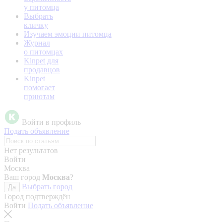
у питомца
Выбрать
кличку
Изучаем эмоции питомца
Журнал
о питомцах
Kinpet для
продавцов
Kinpet
помогает
приютам
Войти в профиль
Подать объявление
Нет результатов
Войти
Москва
Ваш город
Москва
?
Выбрать город
Да
Город подтверждён
Войти
Подать объявление