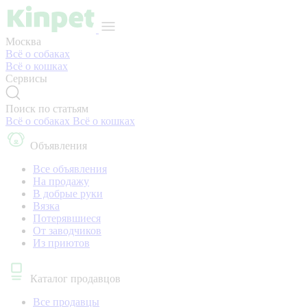
Москва
Всё о собаках
Всё о кошках
Сервисы
Поиск по статьям
Всё о собаках
Всё о кошках
Объявления
Все объявления
На продажу
В добрые руки
Вязка
Потерявшиеся
От заводчиков
Из приютов
Каталог продавцов
Все продавцы