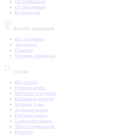
Потерявшиеся
От заводчиков
Из приютов
Каталог продавцов
Все продавцы
Заводчики
Приюты
Частные продавцы
Статьи
Все статьи
Породы кошек
Мечтаете о котенке
Выбираем котенка
Котенок дома
Здоровье кошек
Питание кошек
Поведение кошек
Уход и содержание
Новости