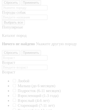
Сбросить
Применить
Породы собак
Выбрать все
Популярные
Каталог пород
Ничего не найдено
Укажите другую породу
Сбросить
Применить
Возраст
Возраст
Любой
Малыш (до 6 месяцев)
Подросток (6-11 месяцев)
Взрослеющий (1-3 года)
Взрослый (4-6 лет)
Стареющий (7-11 лет)