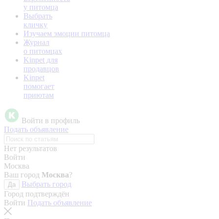
у питомца
Выбрать
кличку
Изучаем эмоции питомца
Журнал
о питомцах
Kinpet для
продавцов
Kinpet
помогает
приютам
Войти в профиль
Подать объявление
Нет результатов
Войти
Москва
Ваш город
Москва
?
Выбрать город
Да
Город подтверждён
Войти
Подать объявление