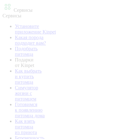
Сервисы
Сервисы
Установите
приложение Kinpet
Какая порода
подходит вам?
Подобрать
питомца
Подарки
от Kinpet
Как выбрать
и купить
питомца
Симулятор
жизни с
питомцем
Готовимся
к появлению
питомца дома
Как взять
питомца
из приюта
Беременность