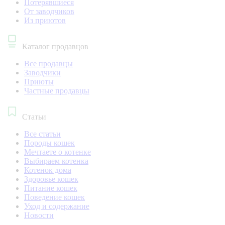
Потерявшиеся
От заводчиков
Из приютов
Каталог продавцов
Все продавцы
Заводчики
Приюты
Частные продавцы
Статьи
Все статьи
Породы кошек
Мечтаете о котенке
Выбираем котенка
Котенок дома
Здоровье кошек
Питание кошек
Поведение кошек
Уход и содержание
Новости