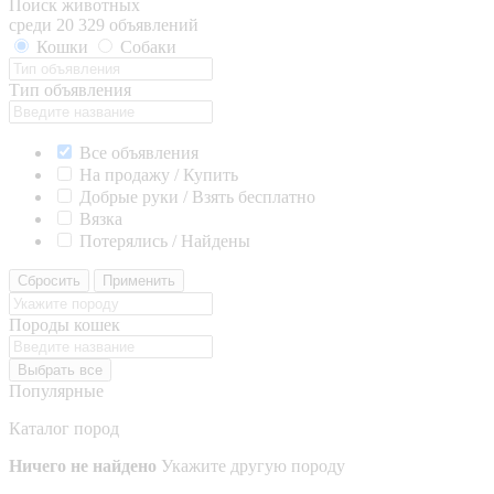
Поиск животных
среди 20 329 объявлений
Кошки
Собаки
Тип объявления
Все объявления
На продажу / Купить
Добрые руки / Взять бесплатно
Вязка
Потерялись / Найдены
Сбросить
Применить
Породы кошек
Выбрать все
Популярные
Каталог пород
Ничего не найдено
Укажите другую породу