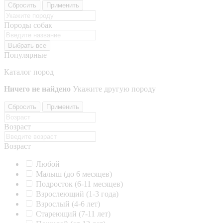
Сбросить
Применить
Породы собак
Выбрать все
Популярные
Каталог пород
Ничего не найдено
Укажите другую породу
Сбросить
Применить
Возраст
Возраст
Любой
Малыш (до 6 месяцев)
Подросток (6-11 месяцев)
Взрослеющий (1-3 года)
Взрослый (4-6 лет)
Стареющий (7-11 лет)