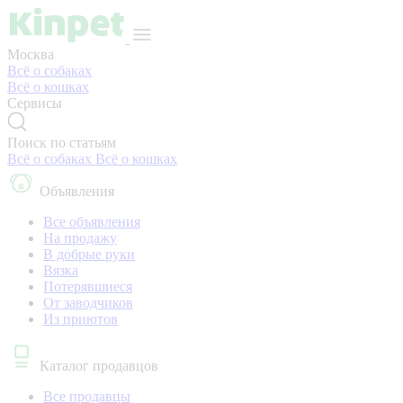
Москва
Всё о собаках
Всё о кошках
Сервисы
Поиск по статьям
Всё о собаках
Всё о кошках
Объявления
Все объявления
На продажу
В добрые руки
Вязка
Потерявшиеся
От заводчиков
Из приютов
Каталог продавцов
Все продавцы