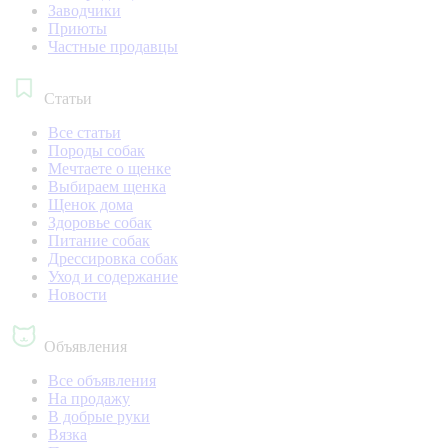
Заводчики
Приюты
Частные продавцы
Статьи
Все статьи
Породы собак
Мечтаете о щенке
Выбираем щенка
Щенок дома
Здоровье собак
Питание собак
Дрессировка собак
Уход и содержание
Новости
Объявления
Все объявления
На продажу
В добрые руки
Вязка