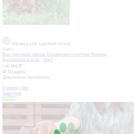
Ирландский красный сеттер
4 мес.
Выставочный щенок Ирландского сеттера
Москва,
Волоколамское ш. , 56к2
140 000 ₽
Подарок
Документы проверены
Contario Ode
Заводчик