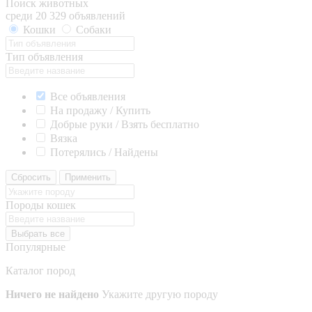
Поиск животных
среди 20 329 объявлений
Кошки
Собаки
Тип объявления
Все объявления
На продажу / Купить
Добрые руки / Взять бесплатно
Вязка
Потерялись / Найдены
Сбросить
Применить
Породы кошек
Выбрать все
Популярные
Каталог пород
Ничего не найдено
Укажите другую породу