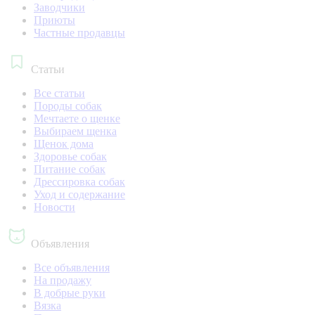
Заводчики
Приюты
Частные продавцы
Статьи
Все статьи
Породы собак
Мечтаете о щенке
Выбираем щенка
Щенок дома
Здоровье собак
Питание собак
Дрессировка собак
Уход и содержание
Новости
Объявления
Все объявления
На продажу
В добрые руки
Вязка