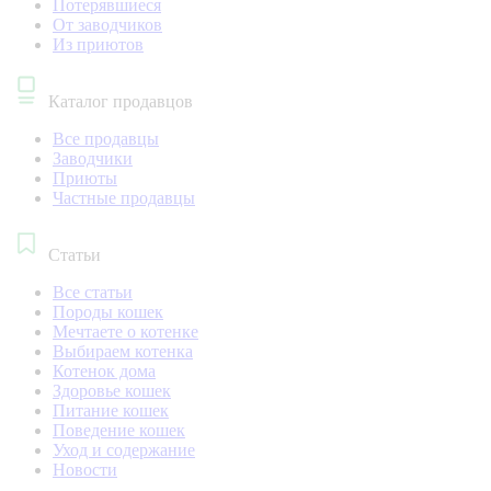
Потерявшиеся
От заводчиков
Из приютов
Каталог продавцов
Все продавцы
Заводчики
Приюты
Частные продавцы
Статьи
Все статьи
Породы кошек
Мечтаете о котенке
Выбираем котенка
Котенок дома
Здоровье кошек
Питание кошек
Поведение кошек
Уход и содержание
Новости