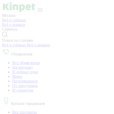
Москва
Всё о собаках
Всё о кошках
Сервисы
Поиск по статьям
Всё о собаках
Всё о кошках
Объявления
Все объявления
На продажу
В добрые руки
Вязка
Потерявшиеся
От заводчиков
Из приютов
Каталог продавцов
Все продавцы