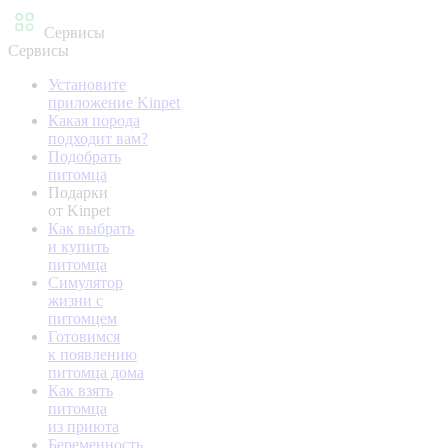
Сервисы
Сервисы
Установите
приложение Kinpet
Какая порода
подходит вам?
Подобрать
питомца
Подарки
от Kinpet
Как выбрать
и купить
питомца
Симулятор
жизни с
питомцем
Готовимся
к появлению
питомца дома
Как взять
питомца
из приюта
Беременность