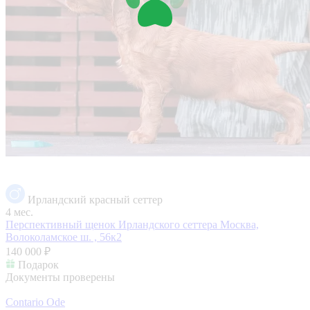
Ирландский красный сеттер
4 мес.
Перспективный щенок Ирландского сеттера
Москва,
Волоколамское ш. , 56к2
140 000 ₽
Подарок
Документы проверены
Contario Ode