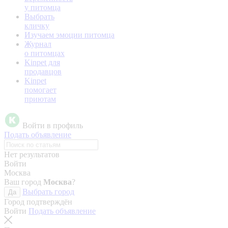
у питомца
Выбрать
кличку
Изучаем эмоции питомца
Журнал
о питомцах
Kinpet для
продавцов
Kinpet
помогает
приютам
Войти в профиль
Подать объявление
Нет результатов
Войти
Москва
Ваш город
Москва
?
Выбрать город
Да
Город подтверждён
Войти
Подать объявление