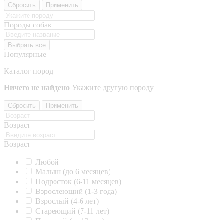
Сбросить
Применить
Породы собак
Выбрать все
Популярные
Каталог пород
Ничего не найдено
Укажите другую породу
Сбросить
Применить
Возраст
Возраст
Любой
Малыш (до 6 месяцев)
Подросток (6-11 месяцев)
Взрослеющий (1-3 года)
Взрослый (4-6 лет)
Стареющий (7-11 лет)