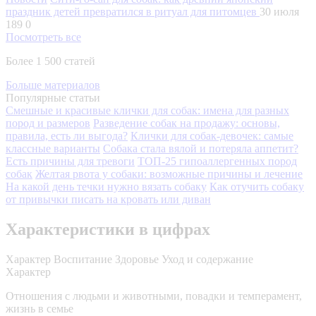
праздник детей превратился в ритуал для питомцев
30 июля
189
0
Посмотреть все
Более 1 500 статей
Больше материалов
Популярные статьи
Смешные и красивые клички для собак: имена для разных
пород и размеров
Разведение собак на продажу: основы,
правила, есть ли выгода?
Клички для собак-девочек: самые
классные варианты
Собака стала вялой и потеряла аппетит?
Есть причины для тревоги
ТОП-25 гипоаллергенных пород
собак
Желтая рвота у собаки: возможные причины и лечение
На какой день течки нужно вязать собаку
Как отучить собаку
от привычки писать на кровать или диван
Характеристики в цифрах
Характер
Воспитание
Здоровье
Уход и содержание
Характер
Отношения с людьми и животными, повадки и темперамент,
жизнь в семье