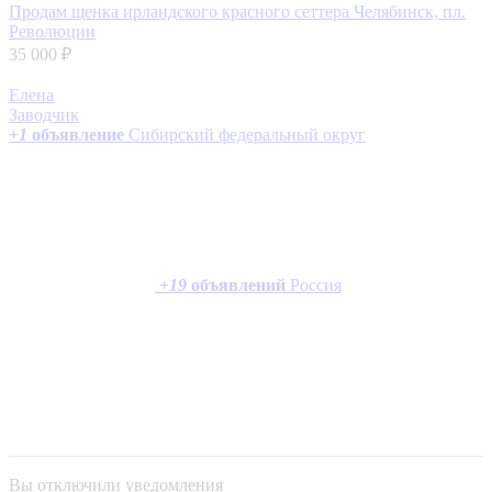
Продам щенка ирландского красного сеттера
Челябинск, пл.
Революции
35 000 ₽
Елена
Заводчик
+
1
объявление
Сибирский федеральный округ
+
19
объявлений
Россия
Вы отключили уведомления