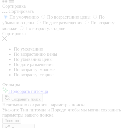
Сортировка
Сортировать
По умолчанию
По возрастанию цены
По
убыванию цены
По дате размещения
По возрасту:
моложе
По возрасту: старше
Сортировка
По умолчанию
По возрастанию цены
По убыванию цены
По дате размещения
По возрасту: моложе
По возрасту: старше
Фильтры
Подобрать питомца
Сохранить поиск
Невозможно сохранить параметры поиска
Укажите Тип питомца и Породу, чтобы мы могли сохранить
параметры вашего поиска
Понятно