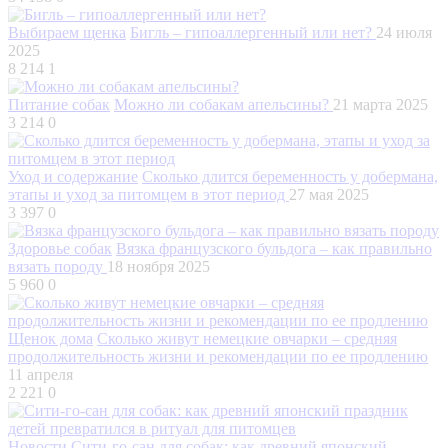
Выбираем щенка
Бигль – гипоаллергенный или нет?
24 июля
2025
8 214
1
Питание собак
Можно ли собакам апельсины?
21 марта 2025
3 214
0
Уход и содержание
Сколько длится беременность у добермана,
этапы и уход за питомцем в этот период
27 мая 2025
3 397
0
Здоровье собак
Вязка французского бульдога – как правильно
вязать породу
18 ноября 2025
5 960
0
Щенок дома
Сколько живут немецкие овчарки – средняя
продолжительность жизни и рекомендации по ее продлению
11 апреля
2 221
0
Новости
Сити-го-сан для собак: как древний японский