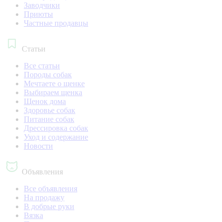
Заводчики
Приюты
Частные продавцы
Статьи
Все статьи
Породы собак
Мечтаете о щенке
Выбираем щенка
Щенок дома
Здоровье собак
Питание собак
Дрессировка собак
Уход и содержание
Новости
Объявления
Все объявления
На продажу
В добрые руки
Вязка