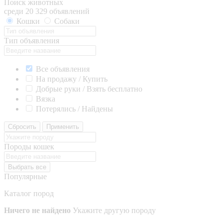
Поиск животных
среди 20 329 объявлений
Кошки
Собаки
Тип объявления
Все объявления
На продажу / Купить
Добрые руки / Взять бесплатно
Вязка
Потерялись / Найдены
Сбросить
Применить
Породы кошек
Выбрать все
Популярные
Каталог пород
Ничего не найдено
Укажите другую породу