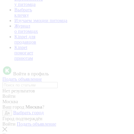
у питомца
Выбрать
кличку
Изучаем эмоции питомца
Журнал
о питомцах
Kinpet для
продавцов
Kinpet
помогает
приютам
Войти в профиль
Подать объявление
Нет результатов
Войти
Москва
Ваш город
Москва
?
Выбрать город
Да
Город подтверждён
Войти
Подать объявление