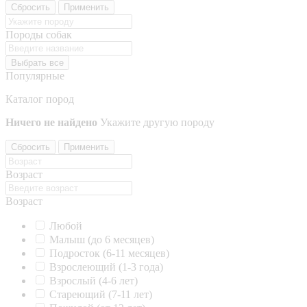
Сбросить
Применить
Породы собак
Выбрать все
Популярные
Каталог пород
Ничего не найдено
Укажите другую породу
Сбросить
Применить
Возраст
Возраст
Любой
Малыш (до 6 месяцев)
Подросток (6-11 месяцев)
Взрослеющий (1-3 года)
Взрослый (4-6 лет)
Стареющий (7-11 лет)