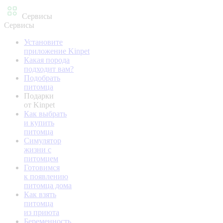
Сервисы
Сервисы
Установите
приложение Kinpet
Какая порода
подходит вам?
Подобрать
питомца
Подарки
от Kinpet
Как выбрать
и купить
питомца
Симулятор
жизни с
питомцем
Готовимся
к появлению
питомца дома
Как взять
питомца
из приюта
Беременность