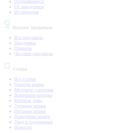
Потерявшиеся
От заводчиков
Из приютов
Каталог продавцов
Все продавцы
Заводчики
Приюты
Частные продавцы
Статьи
Все статьи
Породы кошек
Мечтаете о котенке
Выбираем котенка
Котенок дома
Здоровье кошек
Питание кошек
Поведение кошек
Уход и содержание
Новости