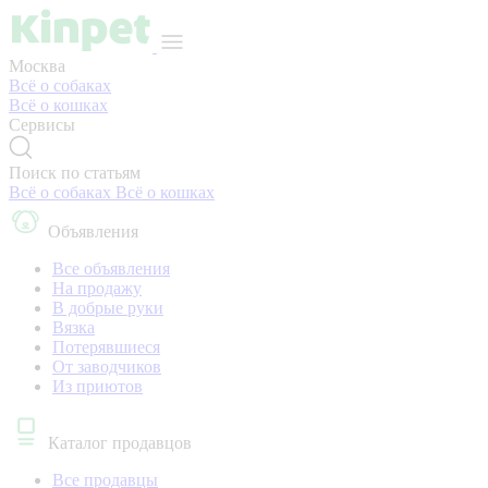
Москва
Всё о собаках
Всё о кошках
Сервисы
Поиск по статьям
Всё о собаках
Всё о кошках
Объявления
Все объявления
На продажу
В добрые руки
Вязка
Потерявшиеся
От заводчиков
Из приютов
Каталог продавцов
Все продавцы