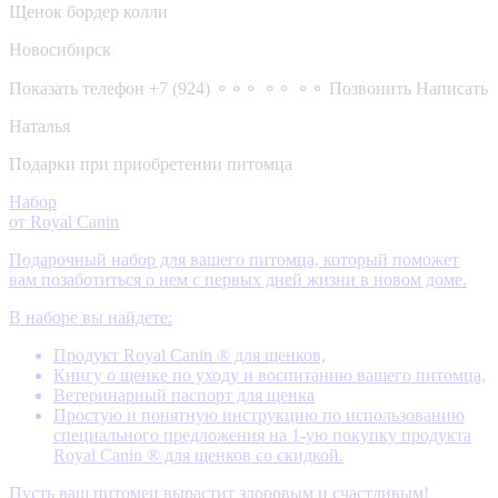
Щенок бордер колли
Новосибирск
Показать телефон
+7 (924) ⚬⚬⚬ ⚬⚬ ⚬⚬
Позвонить
Написать
Наталья
Подарки при приобретении питомца
Набор
от Royal Canin
Подарочный набор для вашего питомца, который поможет
вам позаботиться о нем с первых дней жизни в новом доме.
В наборе вы найдете:
Продукт Royal Canin ® для щенков,
Книгу о щенке по уходу и воспитанию вашего питомца,
Ветеринарный паспорт для щенка
Простую и понятную инструкцию по использованию
специального предложения на 1-ую покупку продукта
Royal Canin ® для щенков со скидкой.
Пусть ваш питомец вырастит здоровым и счастливым!