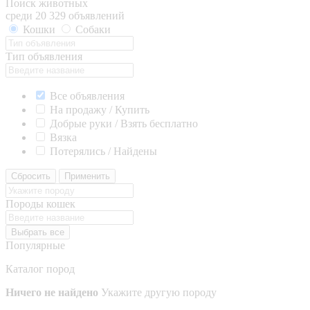
Поиск животных
среди 20 329 объявлений
Кошки
Собаки
Тип объявления
Все объявления
На продажу / Купить
Добрые руки / Взять бесплатно
Вязка
Потерялись / Найдены
Сбросить
Применить
Породы кошек
Выбрать все
Популярные
Каталог пород
Ничего не найдено
Укажите другую породу