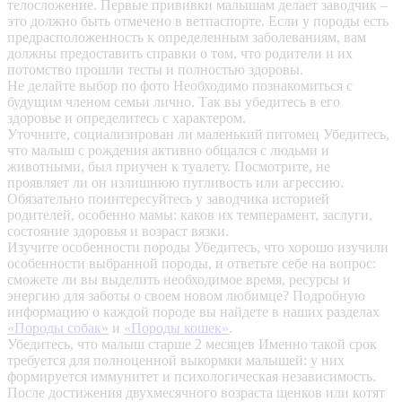
телосложение. Первые прививки малышам делает заводчик –
это должно быть отмечено в ветпаспорте. Если у породы есть
предрасположенность к определенным заболеваниям, вам
должны предоставить справки о том, что родители и их
потомство прошли тесты и полностью здоровы.
Не делайте выбор по фото
Необходимо познакомиться с
будущим членом семьи лично. Так вы убедитесь в его
здоровье и определитесь с характером.
Уточните, социализирован ли маленький питомец
Убедитесь,
что малыш с рождения активно общался с людьми и
животными, был приучен к туалету. Посмотрите, не
проявляет ли он излишнюю пугливость или агрессию.
Обязательно поинтересуйтесь у заводчика историей
родителей, особенно мамы: каков их темперамент, заслуги,
состояние здоровья и возраст вязки.
Изучите особенности породы
Убедитесь, что хорошо изучили
особенности выбранной породы, и ответьте себе на вопрос:
сможете ли вы выделить необходимое время, ресурсы и
энергию для заботы о своем новом любимце? Подробную
информацию о каждой породе вы найдете в наших разделах
«Породы собак»
и
«Породы кошек»
.
Убедитесь, что малыш старше 2 месяцев
Именно такой срок
требуется для полноценной выкормки малышей: у них
формируется иммунитет и психологическая независимость.
После достижения двухмесячного возраста щенков или котят