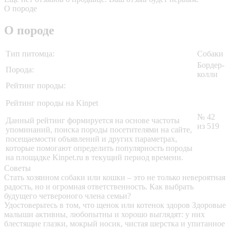
О породе
О породе
Тип питомца:
Собаки
Бордер-
Порода:
колли
Рейтинг породы:
Рейтинг породы на Kinpet
№ 42
Данный рейтинг формируется на основе частоты
из 519
упоминаний, поиска породы посетителями на сайте,
посещаемости объявлений и других параметрах,
которые помогают определить популярность породы
на площадке Kinpet.ru в текущий период времени.
Советы
Стать хозяином собаки или кошки – это не только невероятная
радость, но и огромная ответственность. Как выбрать
будущего четвероного члена семьи?
Удостоверьтесь в том, что щенок или котенок здоров
Здоровые
малыши активны, любопытны и хорошо выглядят: у них
блестящие глазки, мокрый носик, чистая шерстка и упитанное