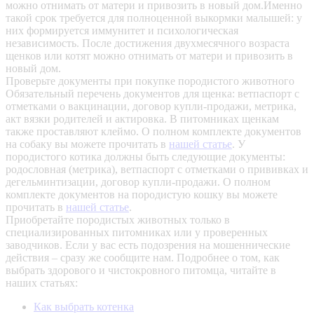
можно отнимать от матери и привозить в новый дом.Именно
такой срок требуется для полноценной выкормки малышей: у
них формируется иммунитет и психологическая
независимость. После достижения двухмесячного возраста
щенков или котят можно отнимать от матери и привозить в
новый дом.
Проверьте документы при покупке породистого животного
Обязательный перечень документов для щенка: ветпаспорт с
отметками о вакцинации, договор купли-продажи, метрика,
акт вязки родителей и актировка. В питомниках щенкам
также проставляют клеймо. О полном комплекте документов
на собаку вы можете прочитать в
нашей статье
.
У
породистого котика должны быть следующие документы:
родословная (метрика), ветпаспорт с отметками о прививках и
дегельминтизации, договор купли-продажи. О полном
комплекте документов на породистую кошку вы можете
прочитать в
нашей статье
.
Приобретайте породистых животных только в
специализированных питомниках или у проверенных
заводчиков. Если у вас есть подозрения на мошеннические
действия – сразу же сообщите нам.
Подробнее о том, как
выбрать здорового и чистокровного питомца, читайте в
наших статьях:
Как выбрать котенка