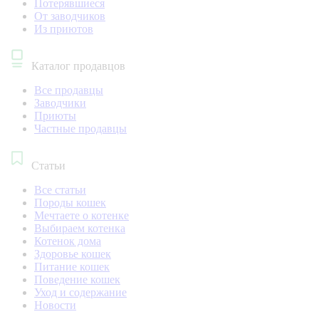
Потерявшиеся
От заводчиков
Из приютов
Каталог продавцов
Все продавцы
Заводчики
Приюты
Частные продавцы
Статьи
Все статьи
Породы кошек
Мечтаете о котенке
Выбираем котенка
Котенок дома
Здоровье кошек
Питание кошек
Поведение кошек
Уход и содержание
Новости