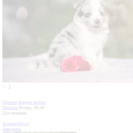
5
Щенки бордер колли
Москва
Вчера, 18:30
Договорная
SeventySeven
Заводчик