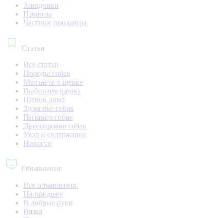
Заводчики
Приюты
Частные продавцы
Статьи
Все статьи
Породы собак
Мечтаете о щенке
Выбираем щенка
Щенок дома
Здоровье собак
Питание собак
Дрессировка собак
Уход и содержание
Новости
Объявления
Все объявления
На продажу
В добрые руки
Вязка