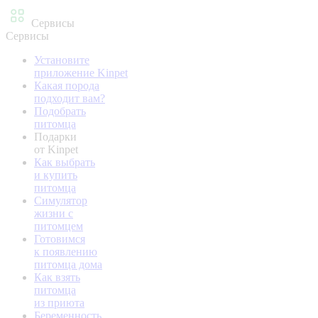
Сервисы
Сервисы
Установите
приложение Kinpet
Какая порода
подходит вам?
Подобрать
питомца
Подарки
от Kinpet
Как выбрать
и купить
питомца
Симулятор
жизни с
питомцем
Готовимся
к появлению
питомца дома
Как взять
питомца
из приюта
Беременность