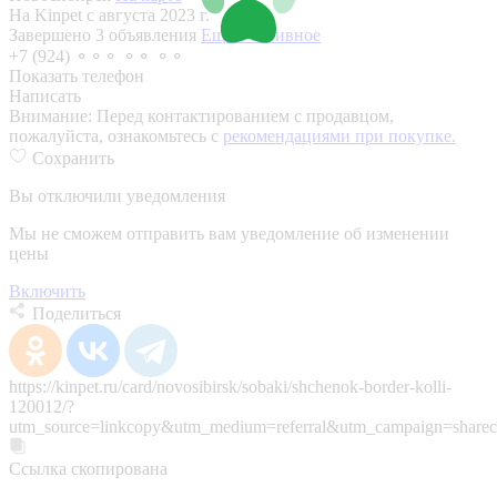
На Kinpet c августа 2023 г.
Завершено 3 объявления
Еще 1 активное
+7 (924) ⚬⚬⚬ ⚬⚬ ⚬⚬
Показать телефон
Написать
Внимание:
Перед контактированием с продавцом,
пожалуйста, ознакомьтесь с
рекомендациями при покупке.
Сохранить
Вы отключили уведомления
Мы не сможем отправить вам уведомление об изменении
цены
Включить
Поделиться
https://kinpet.ru/card/novosibirsk/sobaki/shchenok-border-kolli-
120012/?
utm_source=linkcopy&utm_medium=referral&utm_campaign=sharec
Ссылка скопирована