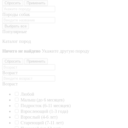
Сбросить
Применить
Породы собак
Выбрать все
Популярные
Каталог пород
Ничего не найдено
Укажите другую породу
Сбросить
Применить
Возраст
Возраст
Любой
Малыш (до 6 месяцев)
Подросток (6-11 месяцев)
Взрослеющий (1-3 года)
Взрослый (4-6 лет)
Стареющий (7-11 лет)