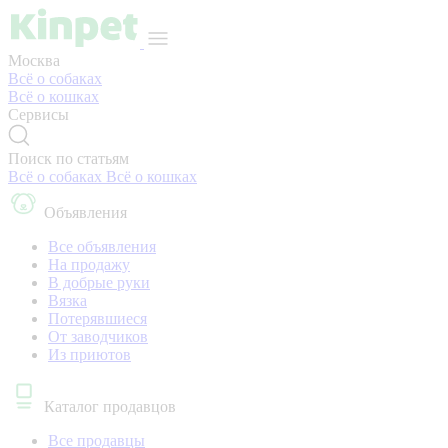
Москва
Всё о собаках
Всё о кошках
Сервисы
Поиск по статьям
Всё о собаках
Всё о кошках
Объявления
Все объявления
На продажу
В добрые руки
Вязка
Потерявшиеся
От заводчиков
Из приютов
Каталог продавцов
Все продавцы