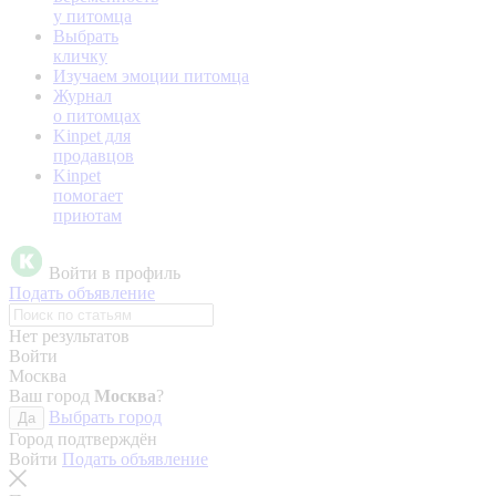
у питомца
Выбрать
кличку
Изучаем эмоции питомца
Журнал
о питомцах
Kinpet для
продавцов
Kinpet
помогает
приютам
Войти в профиль
Подать объявление
Нет результатов
Войти
Москва
Ваш город
Москва
?
Выбрать город
Да
Город подтверждён
Войти
Подать объявление