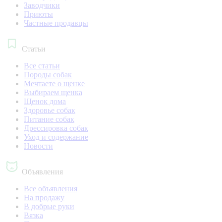
Заводчики
Приюты
Частные продавцы
Статьи
Все статьи
Породы собак
Мечтаете о щенке
Выбираем щенка
Щенок дома
Здоровье собак
Питание собак
Дрессировка собак
Уход и содержание
Новости
Объявления
Все объявления
На продажу
В добрые руки
Вязка