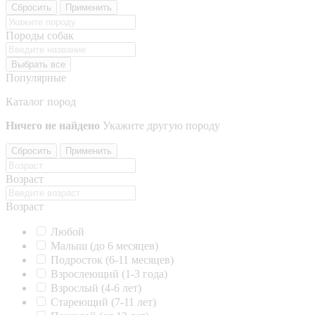
Сбросить
Применить
Породы собак
Выбрать все
Популярные
Каталог пород
Ничего не найдено
Укажите другую породу
Сбросить
Применить
Возраст
Возраст
Любой
Малыш (до 6 месяцев)
Подросток (6-11 месяцев)
Взрослеющий (1-3 года)
Взрослый (4-6 лет)
Стареющий (7-11 лет)