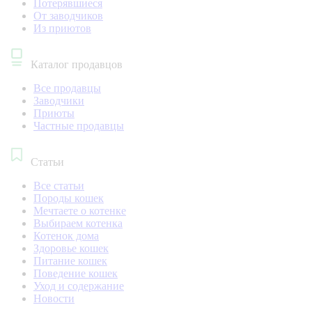
Потерявшиеся
От заводчиков
Из приютов
Каталог продавцов
Все продавцы
Заводчики
Приюты
Частные продавцы
Статьи
Все статьи
Породы кошек
Мечтаете о котенке
Выбираем котенка
Котенок дома
Здоровье кошек
Питание кошек
Поведение кошек
Уход и содержание
Новости