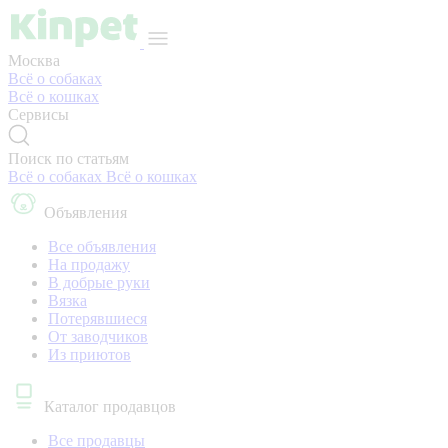
Москва
Всё о собаках
Всё о кошках
Сервисы
Поиск по статьям
Всё о собаках
Всё о кошках
Объявления
Все объявления
На продажу
В добрые руки
Вязка
Потерявшиеся
От заводчиков
Из приютов
Каталог продавцов
Все продавцы