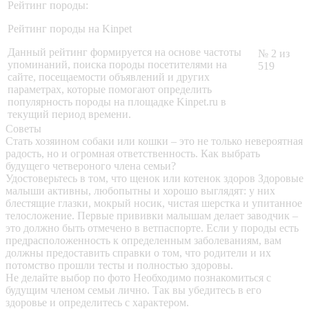
Рейтинг породы:
Рейтинг породы на Kinpet
Данный рейтинг формируется на основе частоты
№ 2 из
упоминаний, поиска породы посетителями на
519
сайте, посещаемости объявлений и других
параметрах, которые помогают определить
популярность породы на площадке Kinpet.ru в
текущий период времени.
Советы
Стать хозяином собаки или кошки – это не только невероятная
радость, но и огромная ответственность. Как выбрать
будущего четвероного члена семьи?
Удостоверьтесь в том, что щенок или котенок здоров
Здоровые
малыши активны, любопытны и хорошо выглядят: у них
блестящие глазки, мокрый носик, чистая шерстка и упитанное
телосложение. Первые прививки малышам делает заводчик –
это должно быть отмечено в ветпаспорте. Если у породы есть
предрасположенность к определенным заболеваниям, вам
должны предоставить справки о том, что родители и их
потомство прошли тесты и полностью здоровы.
Не делайте выбор по фото
Необходимо познакомиться с
будущим членом семьи лично. Так вы убедитесь в его
здоровье и определитесь с характером.