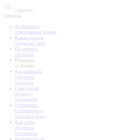
Сервисы
Сервисы
Установите
приложение Kinpet
Какая порода
подходит вам?
Подобрать
питомца
Подарки
от Kinpet
Как выбрать
и купить
питомца
Симулятор
жизни с
питомцем
Готовимся
к появлению
питомца дома
Как взять
питомца
из приюта
Беременность