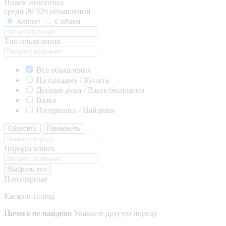
Поиск животных
среди 20 329 объявлений
Кошки
Собаки
Тип объявления
Все объявления
На продажу / Купить
Добрые руки / Взять бесплатно
Вязка
Потерялись / Найдены
Сбросить
Применить
Породы кошек
Выбрать все
Популярные
Каталог пород
Ничего не найдено
Укажите другую породу