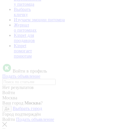
у питомца
Выбрать
кличку
Изучаем эмоции питомца
Журнал
о питомцах
Kinpet для
продавцов
Kinpet
помогает
приютам
Войти в профиль
Подать объявление
Нет результатов
Войти
Москва
Ваш город
Москва
?
Выбрать город
Да
Город подтверждён
Войти
Подать объявление