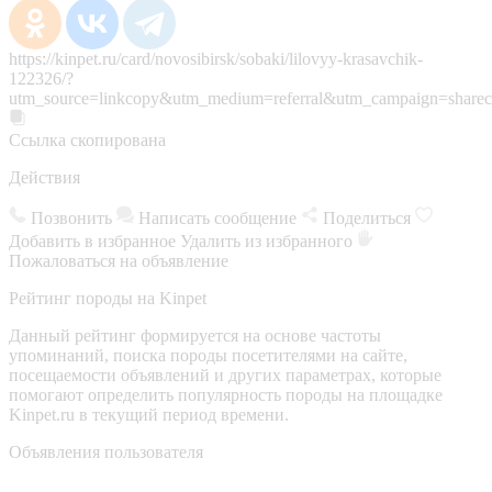
https://kinpet.ru/card/novosibirsk/sobaki/lilovyy-krasavchik-
122326/?
utm_source=linkcopy&utm_medium=referral&utm_campaign=sharec
Ссылка скопирована
Действия
Позвонить
Написать сообщение
Поделиться
Добавить в избранное
Удалить из избранного
Пожаловаться на объявление
Рейтинг породы на Kinpet
Данный рейтинг формируется на основе частоты
упоминаний, поиска породы посетителями на сайте,
посещаемости объявлений и других параметрах, которые
помогают определить популярность породы на площадке
Kinpet.ru в текущий период времени.
Объявления пользователя