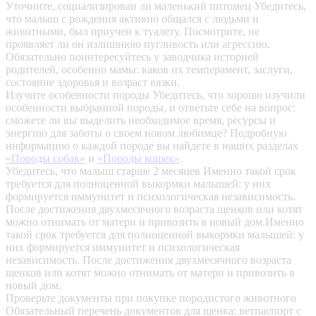
Уточните, социализирован ли маленький питомец
Убедитесь,
что малыш с рождения активно общался с людьми и
животными, был приучен к туалету. Посмотрите, не
проявляет ли он излишнюю пугливость или агрессию.
Обязательно поинтересуйтесь у заводчика историей
родителей, особенно мамы: каков их темперамент, заслуги,
состояние здоровья и возраст вязки.
Изучите особенности породы
Убедитесь, что хорошо изучили
особенности выбранной породы, и ответьте себе на вопрос:
сможете ли вы выделить необходимое время, ресурсы и
энергию для заботы о своем новом любимце? Подробную
информацию о каждой породе вы найдете в наших разделах
«Породы собак»
и
«Породы кошек»
.
Убедитесь, что малыш старше 2 месяцев
Именно такой срок
требуется для полноценной выкормки малышей: у них
формируется иммунитет и психологическая независимость.
После достижения двухмесячного возраста щенков или котят
можно отнимать от матери и привозить в новый дом.Именно
такой срок требуется для полноценной выкормки малышей: у
них формируется иммунитет и психологическая
независимость. После достижения двухмесячного возраста
щенков или котят можно отнимать от матери и привозить в
новый дом.
Проверьте документы при покупке породистого животного
Обязательный перечень документов для щенка: ветпаспорт с