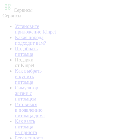
Сервисы
Сервисы
Установите
приложение Kinpet
Какая порода
подходит вам?
Подобрать
питомца
Подарки
от Kinpet
Как выбрать
и купить
питомца
Симулятор
жизни с
питомцем
Готовимся
к появлению
питомца дома
Как взять
питомца
из приюта
Беременность