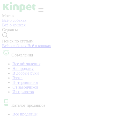
Москва
Всё о собаках
Всё о кошках
Сервисы
Поиск по статьям
Всё о собаках
Всё о кошках
Объявления
Все объявления
На продажу
В добрые руки
Вязка
Потерявшиеся
От заводчиков
Из приютов
Каталог продавцов
Все продавцы