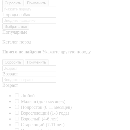
Сбросить
Применить
Породы собак
Выбрать все
Популярные
Каталог пород
Ничего не найдено
Укажите другую породу
Сбросить
Применить
Возраст
Возраст
Любой
Малыш (до 6 месяцев)
Подросток (6-11 месяцев)
Взрослеющий (1-3 года)
Взрослый (4-6 лет)
Стареющий (7-11 лет)