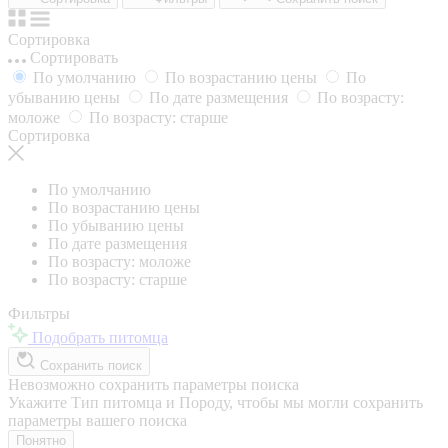
Сортировка
Сортировать
По умолчанию
По возрастанию цены
По
убыванию цены
По дате размещения
По возрасту:
моложе
По возрасту: старше
Сортировка
По умолчанию
По возрастанию цены
По убыванию цены
По дате размещения
По возрасту: моложе
По возрасту: старше
Фильтры
Подобрать питомца
Сохранить поиск
Невозможно сохранить параметры поиска
Укажите Тип питомца и Породу, чтобы мы могли сохранить
параметры вашего поиска
Понятно