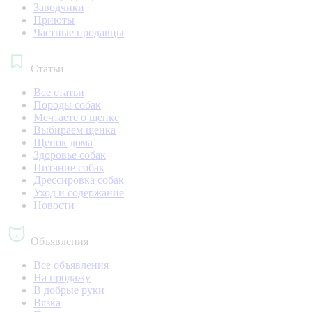
Заводчики
Приюты
Частные продавцы
Статьи
Все статьи
Породы собак
Мечтаете о щенке
Выбираем щенка
Щенок дома
Здоровье собак
Питание собак
Дрессировка собак
Уход и содержание
Новости
Объявления
Все объявления
На продажу
В добрые руки
Вязка