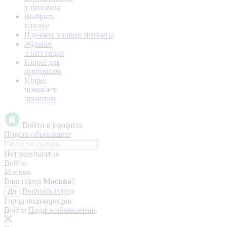
у питомца
Выбрать
кличку
Изучаем эмоции питомца
Журнал
о питомцах
Kinpet для
продавцов
Kinpet
помогает
приютам
Войти в профиль
Подать объявление
Нет результатов
Войти
Москва
Ваш город
Москва
?
Выбрать город
Да
Город подтверждён
Войти
Подать объявление