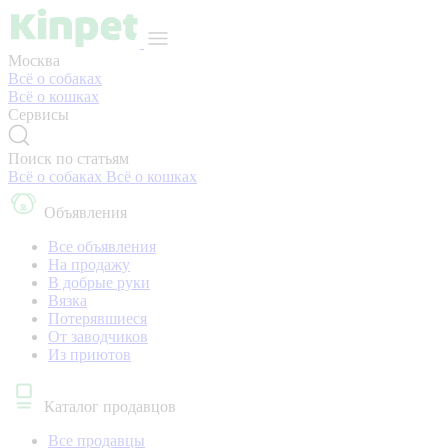
Москва
Всё о собаках
Всё о кошках
Сервисы
Поиск по статьям
Всё о собаках
Всё о кошках
Объявления
Все объявления
На продажу
В добрые руки
Вязка
Потерявшиеся
От заводчиков
Из приютов
Каталог продавцов
Все продавцы