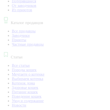
Потерявшиеся
От заводчиков
Из приютов
Каталог продавцов
Все продавцы
Заводчики
Приюты
Частные продавцы
Статьи
Все статьи
Породы кошек
Мечтаете о котенке
Выбираем котенка
Котенок дома
Здоровье кошек
Питание кошек
Поведение кошек
Уход и содержание
Новости