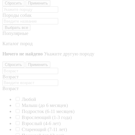
Сбросить
Применить
Породы собак
Выбрать все
Популярные
Каталог пород
Ничего не найдено
Укажите другую породу
Сбросить
Применить
Возраст
Возраст
Любой
Малыш (до 6 месяцев)
Подросток (6-11 месяцев)
Взрослеющий (1-3 года)
Взрослый (4-6 лет)
Стареющий (7-11 лет)