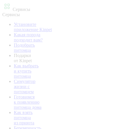
Сервисы
Сервисы
Установите
приложение Kinpet
Какая порода
подходит вам?
Подобрать
питомца
Подарки
от Kinpet
Как выбрать
и купить
питомца
Симулятор
жизни с
питомцем
Готовимся
к появлению
питомца дома
Как взять
питомца
из приюта
Беременность