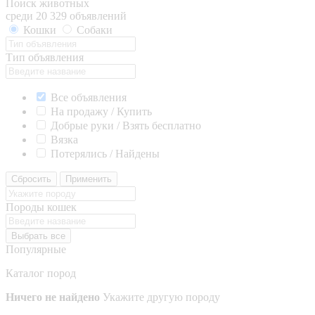
Поиск животных
среди 20 329 объявлений
Кошки
Собаки
Тип объявления
Все объявления
На продажу / Купить
Добрые руки / Взять бесплатно
Вязка
Потерялись / Найдены
Сбросить
Применить
Породы кошек
Выбрать все
Популярные
Каталог пород
Ничего не найдено
Укажите другую породу