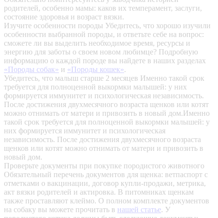
родителей, особенно мамы: каков их темперамент, заслуги,
состояние здоровья и возраст вязки.
Изучите особенности породы
Убедитесь, что хорошо изучили
особенности выбранной породы, и ответьте себе на вопрос:
сможете ли вы выделить необходимое время, ресурсы и
энергию для заботы о своем новом любимце? Подробную
информацию о каждой породе вы найдете в наших разделах
«Породы собак»
и
«Породы кошек»
.
Убедитесь, что малыш старше 2 месяцев
Именно такой срок
требуется для полноценной выкормки малышей: у них
формируется иммунитет и психологическая независимость.
После достижения двухмесячного возраста щенков или котят
можно отнимать от матери и привозить в новый дом.Именно
такой срок требуется для полноценной выкормки малышей: у
них формируется иммунитет и психологическая
независимость. После достижения двухмесячного возраста
щенков или котят можно отнимать от матери и привозить в
новый дом.
Проверьте документы при покупке породистого животного
Обязательный перечень документов для щенка: ветпаспорт с
отметками о вакцинации, договор купли-продажи, метрика,
акт вязки родителей и актировка. В питомниках щенкам
также проставляют клеймо. О полном комплекте документов
на собаку вы можете прочитать в
нашей статье
.
У