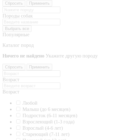
Сбросить
Применить
Породы собак
Выбрать все
Популярные
Каталог пород
Ничего не найдено
Укажите другую породу
Сбросить
Применить
Возраст
Возраст
Любой
Малыш (до 6 месяцев)
Подросток (6-11 месяцев)
Взрослеющий (1-3 года)
Взрослый (4-6 лет)
Стареющий (7-11 лет)