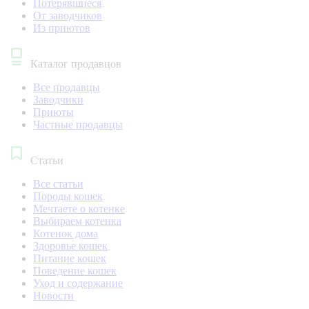
Потерявшиеся
От заводчиков
Из приютов
Каталог продавцов
Все продавцы
Заводчики
Приюты
Частные продавцы
Статьи
Все статьи
Породы кошек
Мечтаете о котенке
Выбираем котенка
Котенок дома
Здоровье кошек
Питание кошек
Поведение кошек
Уход и содержание
Новости