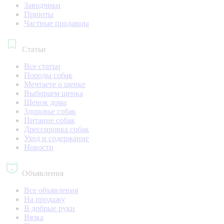
Заводчики
Приюты
Частные продавцы
Статьи
Все статьи
Породы собак
Мечтаете о щенке
Выбираем щенка
Щенок дома
Здоровье собак
Питание собак
Дрессировка собак
Уход и содержание
Новости
Объявления
Все объявления
На продажу
В добрые руки
Вязка