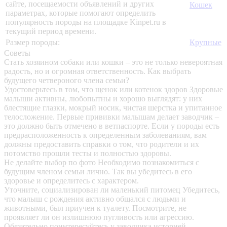
сайте, посещаемости объявлений и других
Кошек
параметрах, которые помогают определить
популярность породы на площадке Kinpet.ru в
текущий период времени.
Размер породы:
Крупные
Советы
Стать хозяином собаки или кошки – это не только невероятная
радость, но и огромная ответственность. Как выбрать
будущего четвероного члена семьи?
Удостоверьтесь в том, что щенок или котенок здоров
Здоровые
малыши активны, любопытны и хорошо выглядят: у них
блестящие глазки, мокрый носик, чистая шерстка и упитанное
телосложение. Первые прививки малышам делает заводчик –
это должно быть отмечено в ветпаспорте. Если у породы есть
предрасположенность к определенным заболеваниям, вам
должны предоставить справки о том, что родители и их
потомство прошли тесты и полностью здоровы.
Не делайте выбор по фото
Необходимо познакомиться с
будущим членом семьи лично. Так вы убедитесь в его
здоровье и определитесь с характером.
Уточните, социализирован ли маленький питомец
Убедитесь,
что малыш с рождения активно общался с людьми и
животными, был приучен к туалету. Посмотрите, не
проявляет ли он излишнюю пугливость или агрессию.
Обязательно поинтересуйтесь у заводчика историей