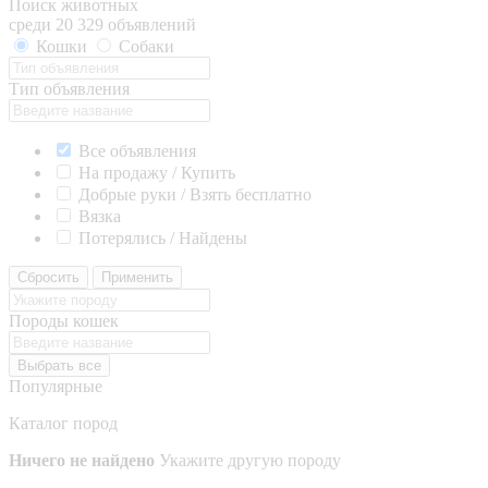
Поиск животных
среди 20 329 объявлений
Кошки
Собаки
Тип объявления
Все объявления
На продажу / Купить
Добрые руки / Взять бесплатно
Вязка
Потерялись / Найдены
Сбросить
Применить
Породы кошек
Выбрать все
Популярные
Каталог пород
Ничего не найдено
Укажите другую породу