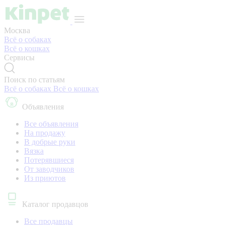
Москва
Всё о собаках
Всё о кошках
Сервисы
Поиск по статьям
Всё о собаках
Всё о кошках
Объявления
Все объявления
На продажу
В добрые руки
Вязка
Потерявшиеся
От заводчиков
Из приютов
Каталог продавцов
Все продавцы