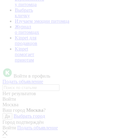
у питомца
Выбрать
кличку
Изучаем эмоции питомца
Журнал
о питомцах
Kinpet для
продавцов
Kinpet
помогает
приютам
Войти в профиль
Подать объявление
Нет результатов
Войти
Москва
Ваш город
Москва
?
Выбрать город
Да
Город подтверждён
Войти
Подать объявление