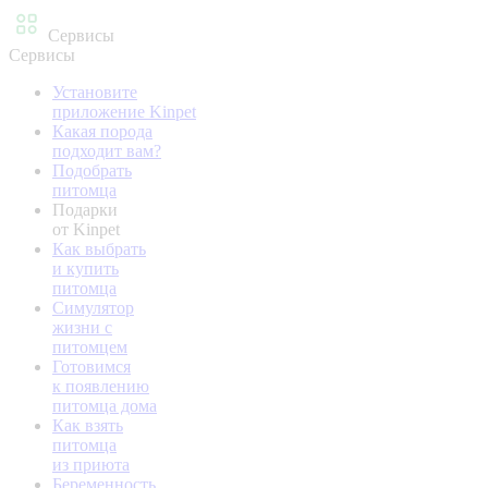
Сервисы
Сервисы
Установите
приложение Kinpet
Какая порода
подходит вам?
Подобрать
питомца
Подарки
от Kinpet
Как выбрать
и купить
питомца
Симулятор
жизни с
питомцем
Готовимся
к появлению
питомца дома
Как взять
питомца
из приюта
Беременность