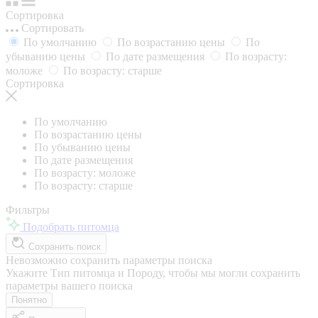
Сортировка
Сортировать
По умолчанию
По возрастанию цены
По
убыванию цены
По дате размещения
По возрасту:
моложе
По возрасту: старше
Сортировка
По умолчанию
По возрастанию цены
По убыванию цены
По дате размещения
По возрасту: моложе
По возрасту: старше
Фильтры
Подобрать питомца
Сохранить поиск
Невозможно сохранить параметры поиска
Укажите Тип питомца и Породу, чтобы мы могли сохранить
параметры вашего поиска
Понятно