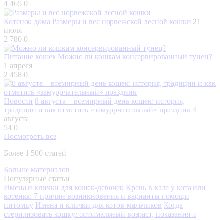
4 465
0
Котенок дома
Размеры и вес норвежской лесной кошки
21
июля
2 780
0
Питание кошек
Можно ли кошкам консервированный тунец?
1 апреля
2 458
0
Новости
8 августа – всемирный день кошек: история,
традиции и как отметить «замуррчательный» праздник
4
августа
54
0
Посмотреть все
Более 1 500 статей
Больше материалов
Популярные статьи
Имена и клички для кошек-девочек
Кровь в кале у кота или
котенка: 7 причин возникновения и варианты помощи
питомцу
Имена и клички для котов-мальчиков
Когда
стерилизовать кошку: оптимальный возраст, показания и