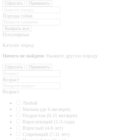
Сбросить
Применить
Породы собак
Выбрать все
Популярные
Каталог пород
Ничего не найдено
Укажите другую породу
Сбросить
Применить
Возраст
Возраст
Любой
Малыш (до 6 месяцев)
Подросток (6-11 месяцев)
Взрослеющий (1-3 года)
Взрослый (4-6 лет)
Стареющий (7-11 лет)