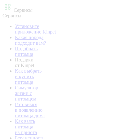
Сервисы
Сервисы
Установите
приложение Kinpet
Какая порода
подходит вам?
Подобрать
питомца
Подарки
от Kinpet
Как выбрать
и купить
питомца
Симулятор
жизни с
питомцем
Готовимся
к появлению
питомца дома
Как взять
питомца
из приюта
Беременность