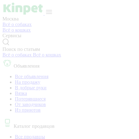
Москва
Всё о собаках
Всё о кошках
Сервисы
Поиск по статьям
Всё о собаках
Всё о кошках
Объявления
Все объявления
На продажу
В добрые руки
Вязка
Потерявшиеся
От заводчиков
Из приютов
Каталог продавцов
Все продавцы