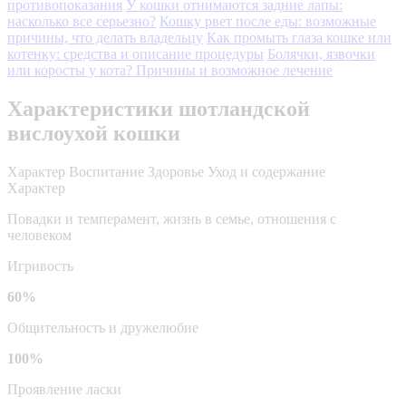
противопоказания
У кошки отнимаются задние лапы:
насколько все серьезно?
Кошку рвет после еды: возможные
причины, что делать владельцу
Как промыть глаза кошке или
котенку: средства и описание процедуры
Болячки, язвочки
или коросты у кота? Причины и возможное лечение
Характеристики шотландской
вислоухой кошки
Характер
Воспитание
Здоровье
Уход и содержание
Характер
Повадки и темперамент, жизнь в семье, отношения с
человеком
Игривость
60%
Общительность и дружелюбие
100%
Проявление ласки