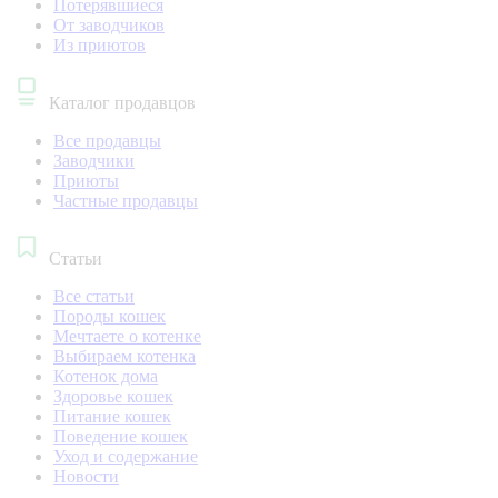
Потерявшиеся
От заводчиков
Из приютов
Каталог продавцов
Все продавцы
Заводчики
Приюты
Частные продавцы
Статьи
Все статьи
Породы кошек
Мечтаете о котенке
Выбираем котенка
Котенок дома
Здоровье кошек
Питание кошек
Поведение кошек
Уход и содержание
Новости