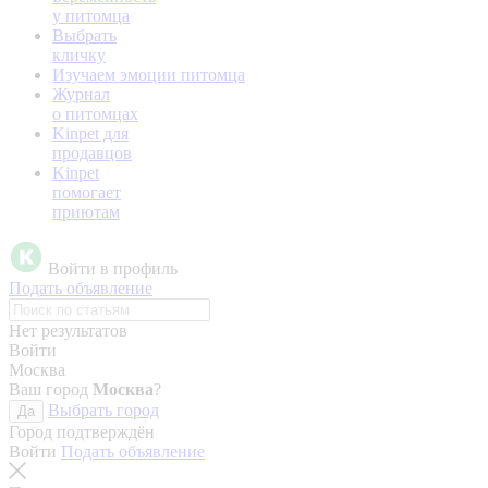
у питомца
Выбрать
кличку
Изучаем эмоции питомца
Журнал
о питомцах
Kinpet для
продавцов
Kinpet
помогает
приютам
Войти в профиль
Подать объявление
Нет результатов
Войти
Москва
Ваш город
Москва
?
Выбрать город
Да
Город подтверждён
Войти
Подать объявление