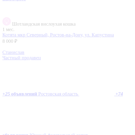
Шотландская вислоухая кошка
1 мес.
Котята
мкр Северный, Ростов-на-Дону, ул. Капустина
8 000 ₽
Станислав
Частный продавец
+
25
объявлений
Ростовская область
+
74