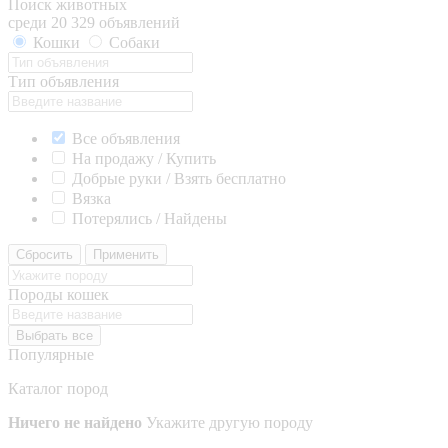
Поиск животных
среди 20 329 объявлений
Кошки
Собаки
Тип объявления
Все объявления
На продажу / Купить
Добрые руки / Взять бесплатно
Вязка
Потерялись / Найдены
Сбросить
Применить
Породы кошек
Выбрать все
Популярные
Каталог пород
Ничего не найдено
Укажите другую породу