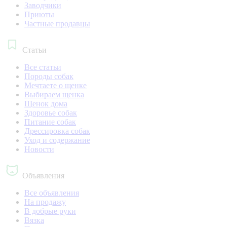
Заводчики
Приюты
Частные продавцы
Статьи
Все статьи
Породы собак
Мечтаете о щенке
Выбираем щенка
Щенок дома
Здоровье собак
Питание собак
Дрессировка собак
Уход и содержание
Новости
Объявления
Все объявления
На продажу
В добрые руки
Вязка