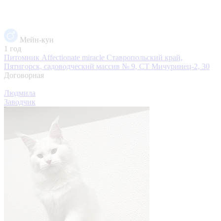
Мейн-кун
1 год
Питомник Affectionate miracle
Ставропольский край,
Пятигорск, садоводческий массив № 9, СТ Мичуринец-2, 30
Договорная
Людмила
Заводчик