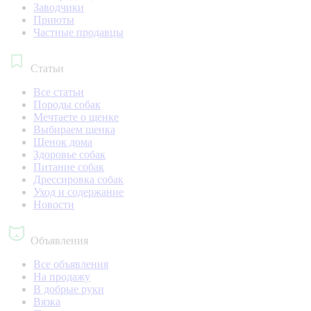
Заводчики
Приюты
Частные продавцы
Статьи
Все статьи
Породы собак
Мечтаете о щенке
Выбираем щенка
Щенок дома
Здоровье собак
Питание собак
Дрессировка собак
Уход и содержание
Новости
Объявления
Все объявления
На продажу
В добрые руки
Вязка