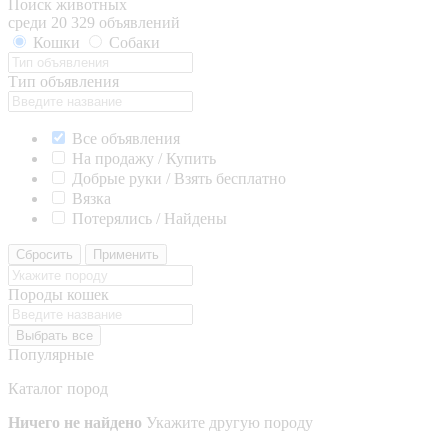
Поиск животных
среди 20 329 объявлений
Кошки
Собаки
Тип объявления
Все объявления
На продажу / Купить
Добрые руки / Взять бесплатно
Вязка
Потерялись / Найдены
Сбросить
Применить
Породы кошек
Выбрать все
Популярные
Каталог пород
Ничего не найдено
Укажите другую породу