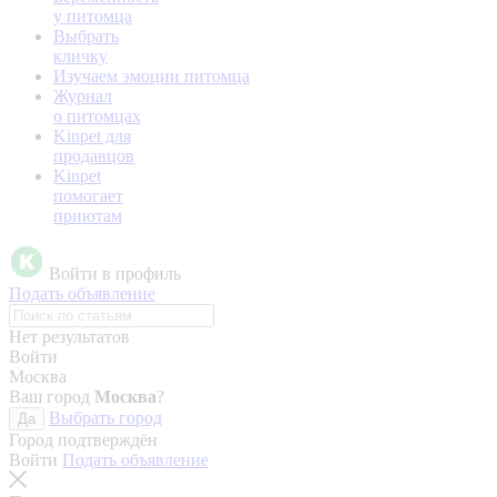
у питомца
Выбрать
кличку
Изучаем эмоции питомца
Журнал
о питомцах
Kinpet для
продавцов
Kinpet
помогает
приютам
Войти в профиль
Подать объявление
Нет результатов
Войти
Москва
Ваш город
Москва
?
Выбрать город
Да
Город подтверждён
Войти
Подать объявление