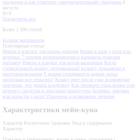
традиции и как отметить «замуррчательный» праздник
4
августа
93
0
Посмотреть все
Более 1 500 статей
Больше материалов
Популярные статьи
Имена и клички для кошек-девочек
Кровь в кале у кота или
котенка: 7 причин возникновения и варианты помощи
питомцу
Имена и клички для котов-мальчиков
Когда
стерилизовать кошку: оптимальный возраст, показания и
противопоказания
У кошки отнимаются задние лапы:
насколько все серьезно?
Кошку рвет после еды: возможные
причины, что делать владельцу
Как промыть глаза кошке или
котенку: средства и описание процедуры
Болячки, язвочки
или коросты у кота? Причины и возможное лечение
Характеристики мейн-куна
Характер
Воспитание
Здоровье
Уход и содержание
Характер
Повадки и темперамент, жизнь в семье, отношения с