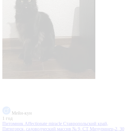
Мейн-кун
1 год
Питомник Affectionate miracle
Ставропольский край,
Пятигорск, садоводческий массив № 9, СТ Мичуринец-2, 30