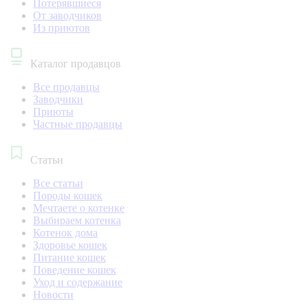
Потерявшиеся
От заводчиков
Из приютов
Каталог продавцов
Все продавцы
Заводчики
Приюты
Частные продавцы
Статьи
Все статьи
Породы кошек
Мечтаете о котенке
Выбираем котенка
Котенок дома
Здоровье кошек
Питание кошек
Поведение кошек
Уход и содержание
Новости