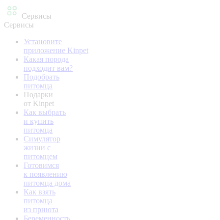
Сервисы
Сервисы
Установите
приложение Kinpet
Какая порода
подходит вам?
Подобрать
питомца
Подарки
от Kinpet
Как выбрать
и купить
питомца
Симулятор
жизни с
питомцем
Готовимся
к появлению
питомца дома
Как взять
питомца
из приюта
Беременность