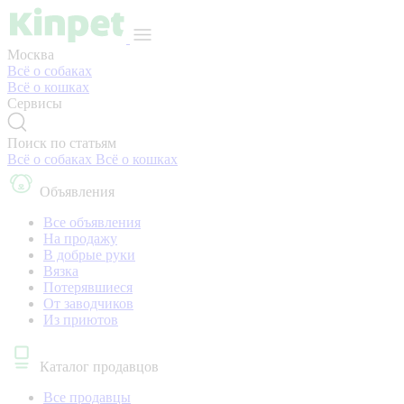
Москва
Всё о собаках
Всё о кошках
Сервисы
Поиск по статьям
Всё о собаках
Всё о кошках
Объявления
Все объявления
На продажу
В добрые руки
Вязка
Потерявшиеся
От заводчиков
Из приютов
Каталог продавцов
Все продавцы