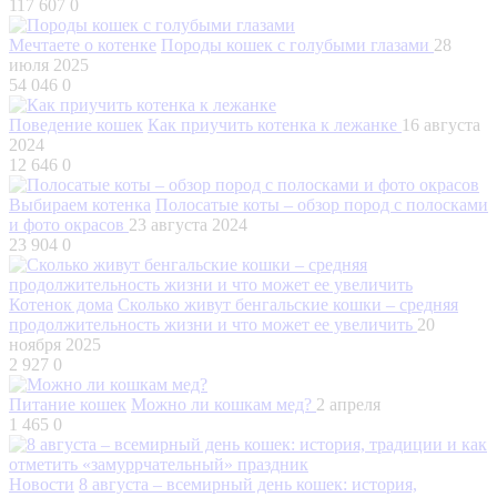
117 607
0
Мечтаете о котенке
Породы кошек с голубыми глазами
28
июля 2025
54 046
0
Поведение кошек
Как приучить котенка к лежанке
16 августа
2024
12 646
0
Выбираем котенка
Полосатые коты – обзор пород с полосками
и фото окрасов
23 августа 2024
23 904
0
Котенок дома
Сколько живут бенгальские кошки – средняя
продолжительность жизни и что может ее увеличить
20
ноября 2025
2 927
0
Питание кошек
Можно ли кошкам мед?
2 апреля
1 465
0
Новости
8 августа – всемирный день кошек: история,