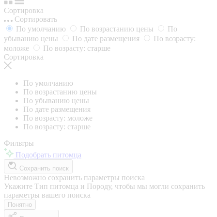
Сортировка
Сортировать
По умолчанию
По возрастанию цены
По
убыванию цены
По дате размещения
По возрасту:
моложе
По возрасту: старше
Сортировка
По умолчанию
По возрастанию цены
По убыванию цены
По дате размещения
По возрасту: моложе
По возрасту: старше
Фильтры
Подобрать питомца
Сохранить поиск
Невозможно сохранить параметры поиска
Укажите Тип питомца и Породу, чтобы мы могли сохранить
параметры вашего поиска
Понятно