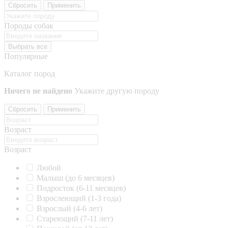
Сбросить
Применить
Породы собак
Выбрать все
Популярные
Каталог пород
Ничего не найдено
Укажите другую породу
Сбросить
Применить
Возраст
Возраст
Любой
Малыш (до 6 месяцев)
Подросток (6-11 месяцев)
Взрослеющий (1-3 года)
Взрослый (4-6 лет)
Стареющий (7-11 лет)