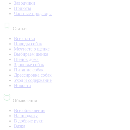
Заводчики
Приюты
Частные продавцы
Статьи
Все статьи
Породы собак
Мечтаете о щенке
Выбираем щенка
Щенок дома
Здоровье собак
Питание собак
Дрессировка собак
Уход и содержание
Новости
Объявления
Все объявления
На продажу
В добрые руки
Вязка