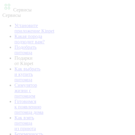
Сервисы
Сервисы
Установите
приложение Kinpet
Какая порода
подходит вам?
Подобрать
питомца
Подарки
от Kinpet
Как выбрать
и купить
питомца
Симулятор
жизни с
питомцем
Готовимся
к появлению
питомца дома
Как взять
питомца
из приюта
Беременность