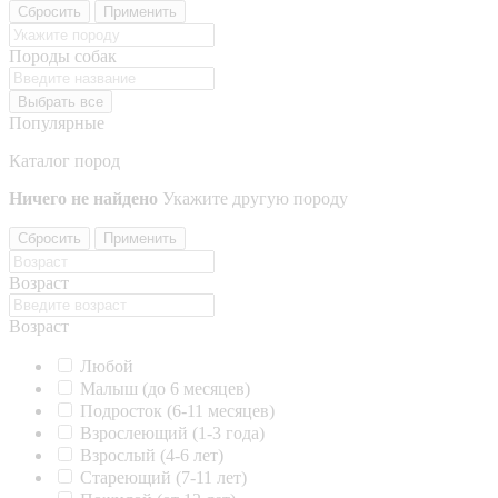
Сбросить
Применить
Породы собак
Выбрать все
Популярные
Каталог пород
Ничего не найдено
Укажите другую породу
Сбросить
Применить
Возраст
Возраст
Любой
Малыш (до 6 месяцев)
Подросток (6-11 месяцев)
Взрослеющий (1-3 года)
Взрослый (4-6 лет)
Стареющий (7-11 лет)