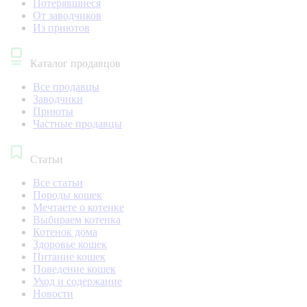
Потерявшиеся
От заводчиков
Из приютов
Каталог продавцов
Все продавцы
Заводчики
Приюты
Частные продавцы
Статьи
Все статьи
Породы кошек
Мечтаете о котенке
Выбираем котенка
Котенок дома
Здоровье кошек
Питание кошек
Поведение кошек
Уход и содержание
Новости