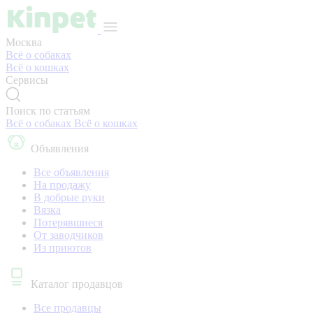
Москва
Всё о собаках
Всё о кошках
Сервисы
Поиск по статьям
Всё о собаках
Всё о кошках
Объявления
Все объявления
На продажу
В добрые руки
Вязка
Потерявшиеся
От заводчиков
Из приютов
Каталог продавцов
Все продавцы