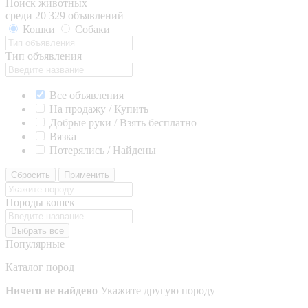
Поиск животных
среди 20 329 объявлений
Кошки
Собаки
Тип объявления
Все объявления
На продажу / Купить
Добрые руки / Взять бесплатно
Вязка
Потерялись / Найдены
Сбросить
Применить
Породы кошек
Выбрать все
Популярные
Каталог пород
Ничего не найдено
Укажите другую породу