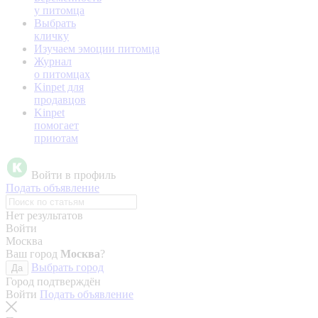
у питомца
Выбрать
кличку
Изучаем эмоции питомца
Журнал
о питомцах
Kinpet для
продавцов
Kinpet
помогает
приютам
Войти в профиль
Подать объявление
Нет результатов
Войти
Москва
Ваш город
Москва
?
Выбрать город
Да
Город подтверждён
Войти
Подать объявление