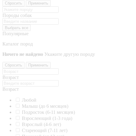
Сбросить
Применить
Породы собак
Выбрать все
Популярные
Каталог пород
Ничего не найдено
Укажите другую породу
Сбросить
Применить
Возраст
Возраст
Любой
Малыш (до 6 месяцев)
Подросток (6-11 месяцев)
Взрослеющий (1-3 года)
Взрослый (4-6 лет)
Стареющий (7-11 лет)