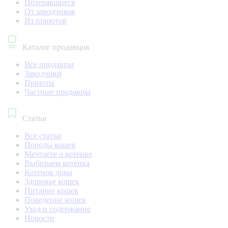
Потерявшиеся
От заводчиков
Из приютов
Каталог продавцов
Все продавцы
Заводчики
Приюты
Частные продавцы
Статьи
Все статьи
Породы кошек
Мечтаете о котенке
Выбираем котенка
Котенок дома
Здоровье кошек
Питание кошек
Поведение кошек
Уход и содержание
Новости