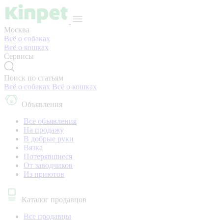
Москва
Всё о собаках
Всё о кошках
Сервисы
Поиск по статьям
Всё о собаках
Всё о кошках
Объявления
Все объявления
На продажу
В добрые руки
Вязка
Потерявшиеся
От заводчиков
Из приютов
Каталог продавцов
Все продавцы