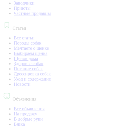
Заводчики
Приюты
Частные продавцы
Статьи
Все статьи
Породы собак
Мечтаете о щенке
Выбираем щенка
Щенок дома
Здоровье собак
Питание собак
Дрессировка собак
Уход и содержание
Новости
Объявления
Все объявления
На продажу
В добрые руки
Вязка