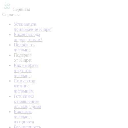
Сервисы
Сервисы
Установите
приложение Kinpet
Какая порода
подходит вам?
Подобрать
питомца
Подарки
от Kinpet
Как выбрать
и купить
питомца
Симулятор
жизни с
питомцем
Готовимся
к появлению
питомца дома
Как взять
питомца
из приюта
Беременность