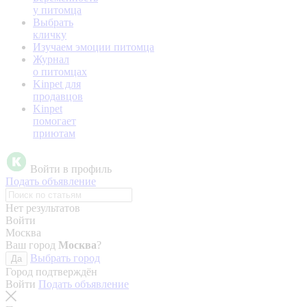
у питомца
Выбрать
кличку
Изучаем эмоции питомца
Журнал
о питомцах
Kinpet для
продавцов
Kinpet
помогает
приютам
Войти в профиль
Подать объявление
Нет результатов
Войти
Москва
Ваш город
Москва
?
Выбрать город
Да
Город подтверждён
Войти
Подать объявление