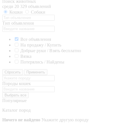
Поиск животных
среди 20 329 объявлений
Кошки
Собаки
Тип объявления
Все объявления
На продажу / Купить
Добрые руки / Взять бесплатно
Вязка
Потерялись / Найдены
Сбросить
Применить
Породы кошек
Выбрать все
Популярные
Каталог пород
Ничего не найдено
Укажите другую породу