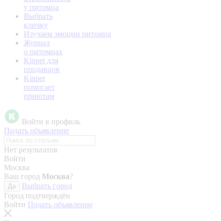
у питомца
Выбрать
кличку
Изучаем эмоции питомца
Журнал
о питомцах
Kinpet для
продавцов
Kinpet
помогает
приютам
Войти в профиль
Подать объявление
Нет результатов
Войти
Москва
Ваш город
Москва
?
Выбрать город
Да
Город подтверждён
Войти
Подать объявление