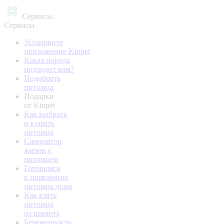
Сервисы
Сервисы
Установите
приложение Kinpet
Какая порода
подходит вам?
Подобрать
питомца
Подарки
от Kinpet
Как выбрать
и купить
питомца
Симулятор
жизни с
питомцем
Готовимся
к появлению
питомца дома
Как взять
питомца
из приюта
Беременность