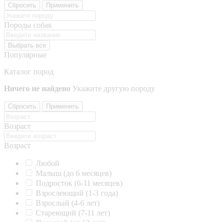
Сбросить
Применить
Породы собак
Выбрать все
Популярные
Каталог пород
Ничего не найдено
Укажите другую породу
Сбросить
Применить
Возраст
Возраст
Любой
Малыш (до 6 месяцев)
Подросток (6-11 месяцев)
Взрослеющий (1-3 года)
Взрослый (4-6 лет)
Стареющий (7-11 лет)