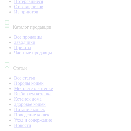
Потерявшиеся
От заводчиков
Из приютов
Каталог продавцов
Все продавцы
Заводчики
Приюты
Частные продавцы
Статьи
Все статьи
Породы кошек
Мечтаете о котенке
Выбираем котенка
Котенок дома
Здоровье кошек
Питание кошек
Поведение кошек
Уход и содержание
Новости