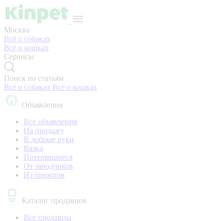
Москва
Всё о собаках
Всё о кошках
Сервисы
Поиск по статьям
Всё о собаках
Всё о кошках
Объявления
Все объявления
На продажу
В добрые руки
Вязка
Потерявшиеся
От заводчиков
Из приютов
Каталог продавцов
Все продавцы