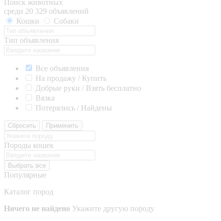
Поиск животных
среди 20 329 объявлений
Кошки
Собаки
Тип объявления
Все объявления
На продажу / Купить
Добрые руки / Взять бесплатно
Вязка
Потерялись / Найдены
Сбросить
Применить
Породы кошек
Выбрать все
Популярные
Каталог пород
Ничего не найдено
Укажите другую породу