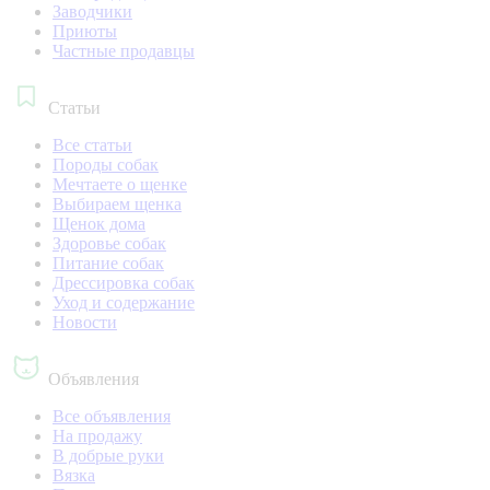
Заводчики
Приюты
Частные продавцы
Статьи
Все статьи
Породы собак
Мечтаете о щенке
Выбираем щенка
Щенок дома
Здоровье собак
Питание собак
Дрессировка собак
Уход и содержание
Новости
Объявления
Все объявления
На продажу
В добрые руки
Вязка