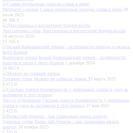
Мечтаете о щенке
Самые необычные породы собак в мире
28
июля 2025
48 386
0
Дрессировка собак
Дрессировка и воспитание бордер-колли
16 августа 2024
15 316
1
Выбираем щенка
Белый йоркширский терьер – особенности
породы и окраса, фото йорков
1 декабря 2024
10 863
0
Питание собак
Можно ли собакам лимон
21 марта 2025
4 072
0
Уход и содержание
Сколько длится беременность у добермана,
этапы и уход за питомцем в этот период
27 мая 2025
3 422
0
Здоровье собак
Вязка той-терьера – как правильно вязать
породу
18 ноября 2025
5 745
0