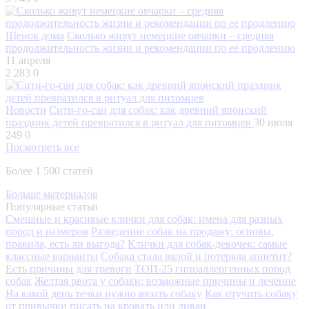
Щенок дома
Сколько живут немецкие овчарки – средняя
продолжительность жизни и рекомендации по ее продлению
11 апреля
2 283
0
Новости
Сити-го-сан для собак: как древний японский
праздник детей превратился в ритуал для питомцев
30 июля
249
0
Посмотреть все
Более 1 500 статей
Больше материалов
Популярные статьи
Смешные и красивые клички для собак: имена для разных
пород и размеров
Разведение собак на продажу: основы,
правила, есть ли выгода?
Клички для собак-девочек: самые
классные варианты
Собака стала вялой и потеряла аппетит?
Есть причины для тревоги
ТОП-25 гипоаллергенных пород
собак
Желтая рвота у собаки: возможные причины и лечение
На какой день течки нужно вязать собаку
Как отучить собаку
от привычки писать на кровать или диван