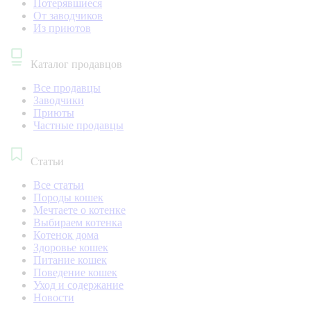
Потерявшиеся
От заводчиков
Из приютов
Каталог продавцов
Все продавцы
Заводчики
Приюты
Частные продавцы
Статьи
Все статьи
Породы кошек
Мечтаете о котенке
Выбираем котенка
Котенок дома
Здоровье кошек
Питание кошек
Поведение кошек
Уход и содержание
Новости