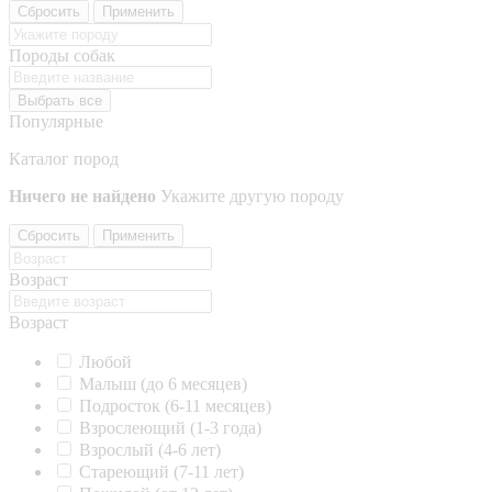
Сбросить
Применить
Породы собак
Выбрать все
Популярные
Каталог пород
Ничего не найдено
Укажите другую породу
Сбросить
Применить
Возраст
Возраст
Любой
Малыш (до 6 месяцев)
Подросток (6-11 месяцев)
Взрослеющий (1-3 года)
Взрослый (4-6 лет)
Стареющий (7-11 лет)