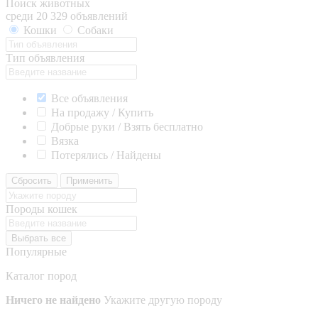
Поиск животных
среди 20 329 объявлений
Кошки
Собаки
Тип объявления
Все объявления
На продажу / Купить
Добрые руки / Взять бесплатно
Вязка
Потерялись / Найдены
Сбросить
Применить
Породы кошек
Выбрать все
Популярные
Каталог пород
Ничего не найдено
Укажите другую породу