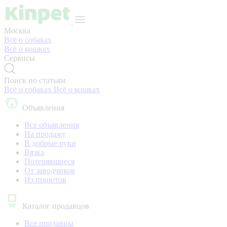
Москва
Всё о собаках
Всё о кошках
Сервисы
Поиск по статьям
Всё о собаках
Всё о кошках
Объявления
Все объявления
На продажу
В добрые руки
Вязка
Потерявшиеся
От заводчиков
Из приютов
Каталог продавцов
Все продавцы