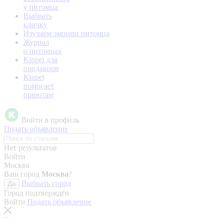
у питомца
Выбрать
кличку
Изучаем эмоции питомца
Журнал
о питомцах
Kinpet для
продавцов
Kinpet
помогает
приютам
Войти в профиль
Подать объявление
Нет результатов
Войти
Москва
Ваш город
Москва
?
Выбрать город
Да
Город подтверждён
Войти
Подать объявление