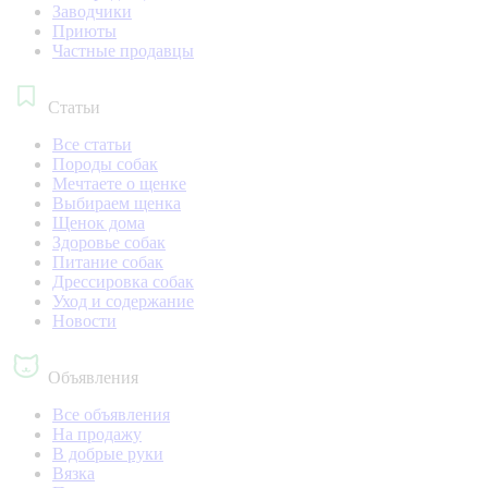
Заводчики
Приюты
Частные продавцы
Статьи
Все статьи
Породы собак
Мечтаете о щенке
Выбираем щенка
Щенок дома
Здоровье собак
Питание собак
Дрессировка собак
Уход и содержание
Новости
Объявления
Все объявления
На продажу
В добрые руки
Вязка