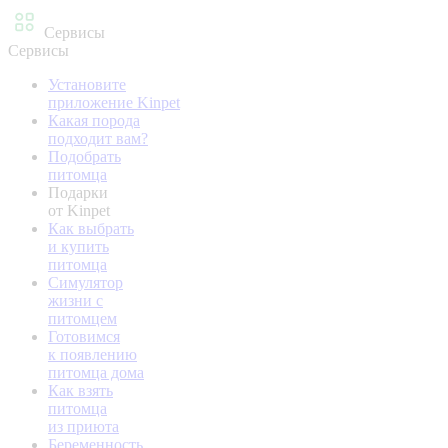
Сервисы
Сервисы
Установите
приложение Kinpet
Какая порода
подходит вам?
Подобрать
питомца
Подарки
от Kinpet
Как выбрать
и купить
питомца
Симулятор
жизни с
питомцем
Готовимся
к появлению
питомца дома
Как взять
питомца
из приюта
Беременность