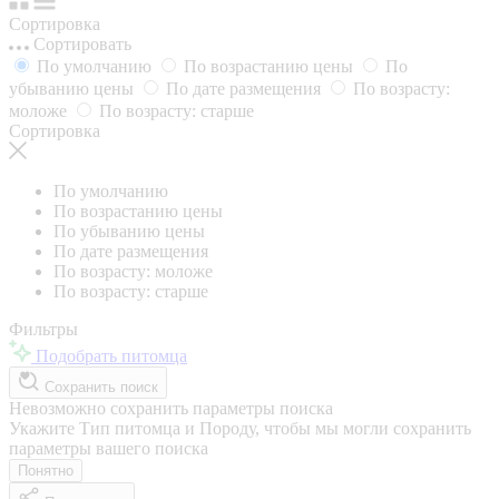
Сортировка
Сортировать
По умолчанию
По возрастанию цены
По
убыванию цены
По дате размещения
По возрасту:
моложе
По возрасту: старше
Сортировка
По умолчанию
По возрастанию цены
По убыванию цены
По дате размещения
По возрасту: моложе
По возрасту: старше
Фильтры
Подобрать питомца
Сохранить поиск
Невозможно сохранить параметры поиска
Укажите Тип питомца и Породу, чтобы мы могли сохранить
параметры вашего поиска
Понятно