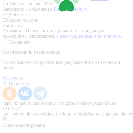
На Kinpet c января 2026 г.
Завершено 1 объявление
Еще 3 активных
+7 (906) ⚬⚬⚬ ⚬⚬ ⚬⚬
Показать телефон
Написать
Внимание:
Перед контактированием с продавцом,
пожалуйста, ознакомьтесь с
рекомендациями при покупке.
Сохранить
Вы отключили уведомления
Мы не сможем отправить вам уведомление об изменении
цены
Включить
Поделиться
https://kinpet.ru/card/nizhniy-novgorod/sobaki/vyazka-kkchs-
121256/?
utm_source=linkcopy&utm_medium=referral&utm_campaign=sharec
Ссылка скопирована