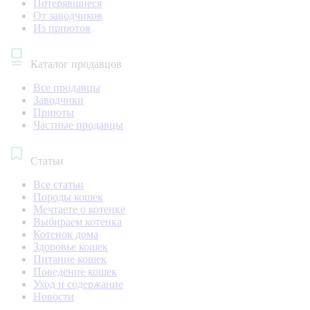
Потерявшиеся
От заводчиков
Из приютов
Каталог продавцов
Все продавцы
Заводчики
Приюты
Частные продавцы
Статьи
Все статьи
Породы кошек
Мечтаете о котенке
Выбираем котенка
Котенок дома
Здоровье кошек
Питание кошек
Поведение кошек
Уход и содержание
Новости