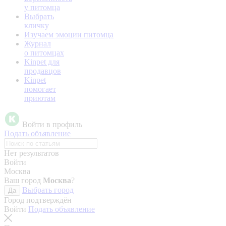
у питомца
Выбрать
кличку
Изучаем эмоции питомца
Журнал
о питомцах
Kinpet для
продавцов
Kinpet
помогает
приютам
Войти в профиль
Подать объявление
Нет результатов
Войти
Москва
Ваш город
Москва
?
Выбрать город
Да
Город подтверждён
Войти
Подать объявление