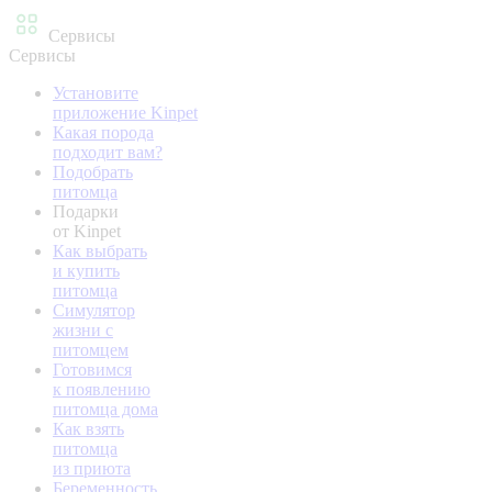
Сервисы
Сервисы
Установите
приложение Kinpet
Какая порода
подходит вам?
Подобрать
питомца
Подарки
от Kinpet
Как выбрать
и купить
питомца
Симулятор
жизни с
питомцем
Готовимся
к появлению
питомца дома
Как взять
питомца
из приюта
Беременность