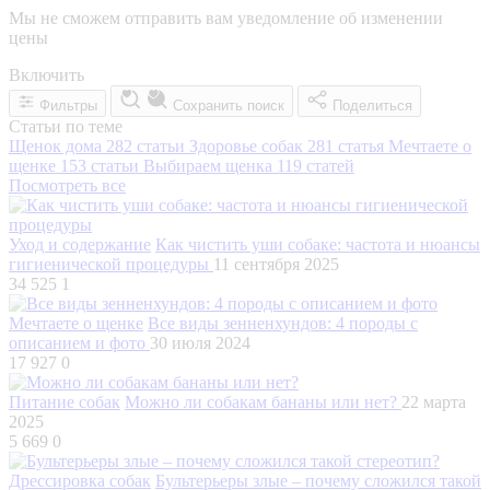
Мы не сможем отправить вам уведомление об изменении
цены
Включить
Фильтры
Сохранить поиск
Поделиться
Статьи по теме
Щенок дома
282 статьи
Здоровье собак
281 статья
Мечтаете о
щенке
153 статьи
Выбираем щенка
119 статей
Посмотреть все
Уход и содержание
Как чистить уши собаке: частота и нюансы
гигиенической процедуры
11 сентября 2025
34 525
1
Мечтаете о щенке
Все виды зенненхундов: 4 породы с
описанием и фото
30 июля 2024
17 927
0
Питание собак
Можно ли собакам бананы или нет?
22 марта
2025
5 669
0
Дрессировка собак
Бультерьеры злые – почему сложился такой