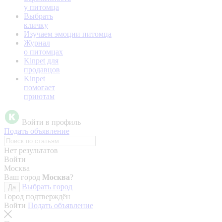
у питомца
Выбрать
кличку
Изучаем эмоции питомца
Журнал
о питомцах
Kinpet для
продавцов
Kinpet
помогает
приютам
Войти в профиль
Подать объявление
Нет результатов
Войти
Москва
Ваш город
Москва
?
Выбрать город
Да
Город подтверждён
Войти
Подать объявление