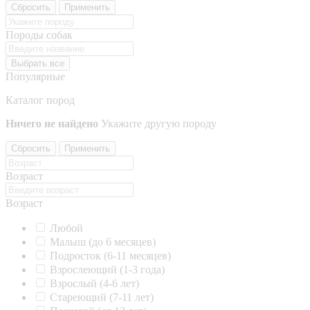
Сбросить
Применить
Породы собак
Выбрать все
Популярные
Каталог пород
Ничего не найдено
Укажите другую породу
Сбросить
Применить
Возраст
Возраст
Любой
Малыш (до 6 месяцев)
Подросток (6-11 месяцев)
Взрослеющий (1-3 года)
Взрослый (4-6 лет)
Стареющий (7-11 лет)