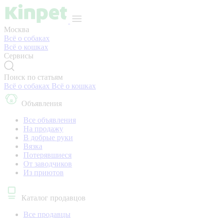
Москва
Всё о собаках
Всё о кошках
Сервисы
Поиск по статьям
Всё о собаках
Всё о кошках
Объявления
Все объявления
На продажу
В добрые руки
Вязка
Потерявшиеся
От заводчиков
Из приютов
Каталог продавцов
Все продавцы