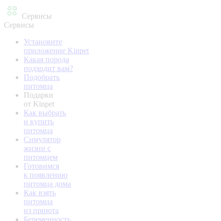
Сервисы
Сервисы
Установите
приложение Kinpet
Какая порода
подходит вам?
Подобрать
питомца
Подарки
от Kinpet
Как выбрать
и купить
питомца
Симулятор
жизни с
питомцем
Готовимся
к появлению
питомца дома
Как взять
питомца
из приюта
Беременность