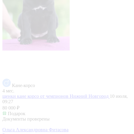
Кане-корсо
4 мес.
щенки кане корсо от чемпионов
Нижний Новгород
10 июля,
09:27
80 000 ₽
Подарок
Документы проверены
Ольга Александровна Фитасова