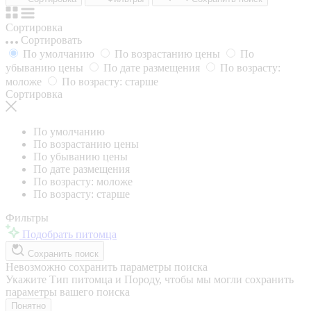
Сортировка
Сортировать
По умолчанию
По возрастанию цены
По
убыванию цены
По дате размещения
По возрасту:
моложе
По возрасту: старше
Сортировка
По умолчанию
По возрастанию цены
По убыванию цены
По дате размещения
По возрасту: моложе
По возрасту: старше
Фильтры
Подобрать питомца
Сохранить поиск
Невозможно сохранить параметры поиска
Укажите Тип питомца и Породу, чтобы мы могли сохранить
параметры вашего поиска
Понятно