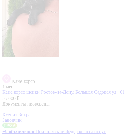
Кане-корсо
1 мес.
Кане корсо щенки
Ростов-на-Дону, Большая Садовая ул., 61
55 000 ₽
Документы проверены
Ксения Зикрач
Заводчик
+
9
объявлений
Приволжский федеральный округ