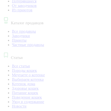
Потерявшиеся
От заводчиков
Из приютов
Каталог продавцов
Все продавцы
Заводчики
Приюты
Частные продавцы
Статьи
Все статьи
Породы кошек
Мечтаете о котенке
Выбираем котенка
Котенок дома
Здоровье кошек
Питание кошек
Поведение кошек
Уход и содержание
Новости