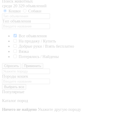
Поиск животных
среди 20 329 объявлений
Кошки
Собаки
Тип объявления
Все объявления
На продажу / Купить
Добрые руки / Взять бесплатно
Вязка
Потерялись / Найдены
Сбросить
Применить
Породы кошек
Выбрать все
Популярные
Каталог пород
Ничего не найдено
Укажите другую породу