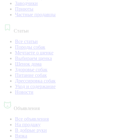
Заводчики
Приюты
Частные продавцы
Статьи
Все статьи
Породы собак
Мечтаете о щенке
Выбираем щенка
Щенок дома
Здоровье собак
Питание собак
Дрессировка собак
Уход и содержание
Новости
Объявления
Все объявления
На продажу
В добрые руки
Вязка