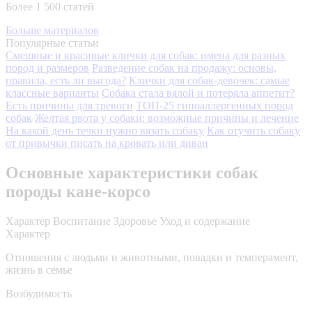
Более 1 500 статей
Больше материалов
Популярные статьи
Смешные и красивые клички для собак: имена для разных
пород и размеров
Разведение собак на продажу: основы,
правила, есть ли выгода?
Клички для собак-девочек: самые
классные варианты
Собака стала вялой и потеряла аппетит?
Есть причины для тревоги
ТОП-25 гипоаллергенных пород
собак
Желтая рвота у собаки: возможные причины и лечение
На какой день течки нужно вязать собаку
Как отучить собаку
от привычки писать на кровать или диван
Основные характеристики собак
породы кане-корсо
Характер
Воспитание
Здоровье
Уход и содержание
Характер
Отношения с людьми и животными, повадки и темперамент,
жизнь в семье
Возбудимость