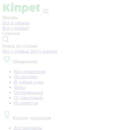
Москва
Всё о собаках
Всё о кошках
Сервисы
Поиск по статьям
Всё о собаках
Всё о кошках
Объявления
Все объявления
На продажу
В добрые руки
Вязка
Потерявшиеся
От заводчиков
Из приютов
Каталог продавцов
Все продавцы