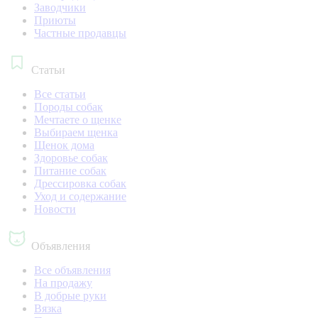
Заводчики
Приюты
Частные продавцы
Статьи
Все статьи
Породы собак
Мечтаете о щенке
Выбираем щенка
Щенок дома
Здоровье собак
Питание собак
Дрессировка собак
Уход и содержание
Новости
Объявления
Все объявления
На продажу
В добрые руки
Вязка