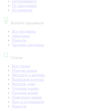
Потерявшиеся
От заводчиков
Из приютов
Каталог продавцов
Все продавцы
Заводчики
Приюты
Частные продавцы
Статьи
Все статьи
Породы кошек
Мечтаете о котенке
Выбираем котенка
Котенок дома
Здоровье кошек
Питание кошек
Поведение кошек
Уход и содержание
Новости