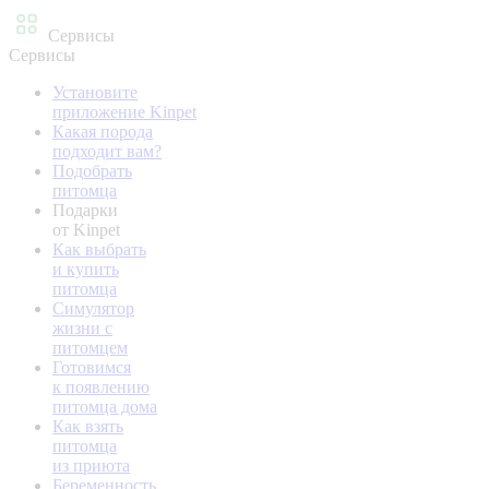
Сервисы
Сервисы
Установите
приложение Kinpet
Какая порода
подходит вам?
Подобрать
питомца
Подарки
от Kinpet
Как выбрать
и купить
питомца
Симулятор
жизни с
питомцем
Готовимся
к появлению
питомца дома
Как взять
питомца
из приюта
Беременность