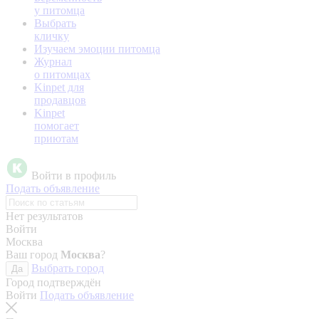
у питомца
Выбрать
кличку
Изучаем эмоции питомца
Журнал
о питомцах
Kinpet для
продавцов
Kinpet
помогает
приютам
Войти в профиль
Подать объявление
Нет результатов
Войти
Москва
Ваш город
Москва
?
Выбрать город
Да
Город подтверждён
Войти
Подать объявление