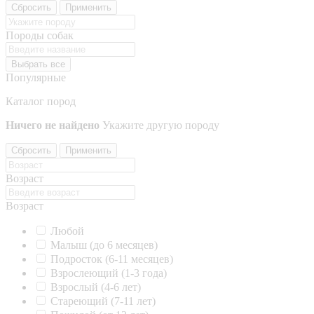
Сбросить
Применить
Породы собак
Выбрать все
Популярные
Каталог пород
Ничего не найдено
Укажите другую породу
Сбросить
Применить
Возраст
Возраст
Любой
Малыш (до 6 месяцев)
Подросток (6-11 месяцев)
Взрослеющий (1-3 года)
Взрослый (4-6 лет)
Стареющий (7-11 лет)