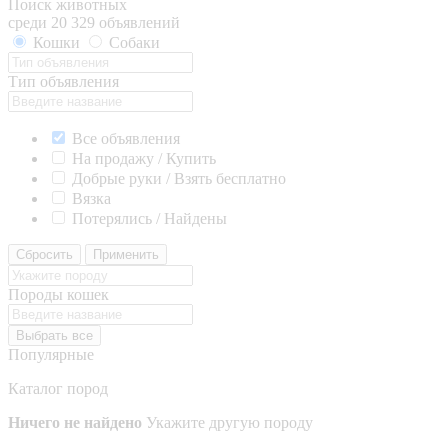
Поиск животных
среди 20 329 объявлений
Кошки
Собаки
Тип объявления
Все объявления
На продажу / Купить
Добрые руки / Взять бесплатно
Вязка
Потерялись / Найдены
Сбросить
Применить
Породы кошек
Выбрать все
Популярные
Каталог пород
Ничего не найдено
Укажите другую породу