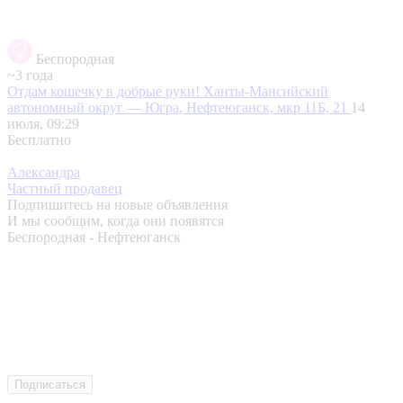
Беспородная
~3 года
Отдам кошечку в добрые руки!
Ханты-Мансийский
автономный округ — Югра, Нефтеюганск, мкр 11Б, 21
14
июля, 09:29
Бесплатно
Александра
Частный продавец
Подпишитесь на новые объявления
И мы сообщим, когда они появятся
Беспородная - Нефтеюганск
Подписаться