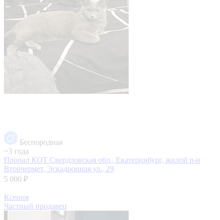
Беспородная
~3 года
Пропал КОТ
Свердловская обл., Екатеринбург, жилой р-н
Вторчермет, Эскадронная ул., 29
5 000 ₽
Ксения
Частный продавец