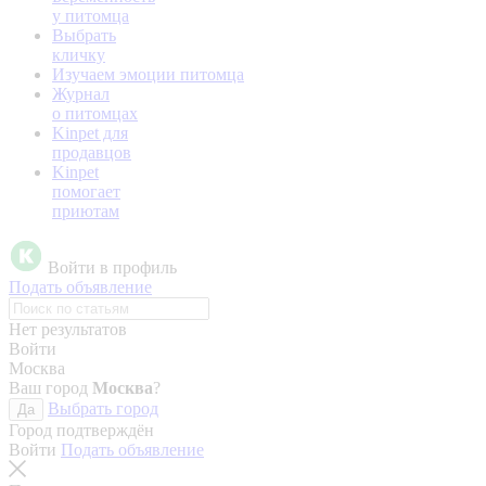
у питомца
Выбрать
кличку
Изучаем эмоции питомца
Журнал
о питомцах
Kinpet для
продавцов
Kinpet
помогает
приютам
Войти в профиль
Подать объявление
Нет результатов
Войти
Москва
Ваш город
Москва
?
Выбрать город
Да
Город подтверждён
Войти
Подать объявление