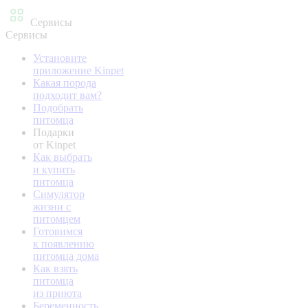
Сервисы
Сервисы
Установите
приложение Kinpet
Какая порода
подходит вам?
Подобрать
питомца
Подарки
от Kinpet
Как выбрать
и купить
питомца
Симулятор
жизни с
питомцем
Готовимся
к появлению
питомца дома
Как взять
питомца
из приюта
Беременность