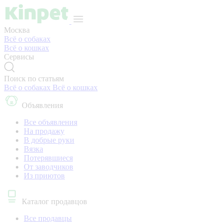
Москва
Всё о собаках
Всё о кошках
Сервисы
Поиск по статьям
Всё о собаках
Всё о кошках
Объявления
Все объявления
На продажу
В добрые руки
Вязка
Потерявшиеся
От заводчиков
Из приютов
Каталог продавцов
Все продавцы