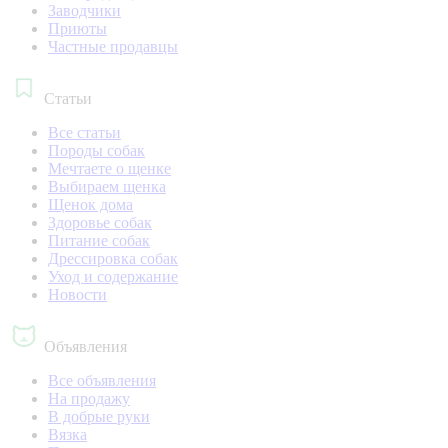
Заводчики
Приюты
Частные продавцы
Статьи
Все статьи
Породы собак
Мечтаете о щенке
Выбираем щенка
Щенок дома
Здоровье собак
Питание собак
Дрессировка собак
Уход и содержание
Новости
Объявления
Все объявления
На продажу
В добрые руки
Вязка