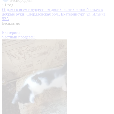
Беспородная
~1 год
Отдам со всем имуществом двоих рыжих котов-братьев в
добрые руки!
Свердловская обл., Екатеринбург, ул. Ильича,
52А
Бесплатно
Екатерина
Частный продавец