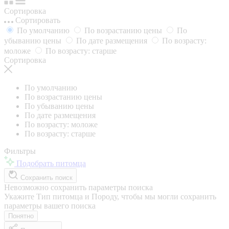
Сортировка
Сортировать
По умолчанию
По возрастанию цены
По
убыванию цены
По дате размещения
По возрасту:
моложе
По возрасту: старше
Сортировка
По умолчанию
По возрастанию цены
По убыванию цены
По дате размещения
По возрасту: моложе
По возрасту: старше
Фильтры
Подобрать питомца
Сохранить поиск
Невозможно сохранить параметры поиска
Укажите Тип питомца и Породу, чтобы мы могли сохранить
параметры вашего поиска
Понятно