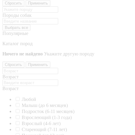
Сбросить
Применить
Породы собак
Выбрать все
Популярные
Каталог пород
Ничего не найдено
Укажите другую породу
Сбросить
Применить
Возраст
Возраст
Любой
Малыш (до 6 месяцев)
Подросток (6-11 месяцев)
Взрослеющий (1-3 года)
Взрослый (4-6 лет)
Стареющий (7-11 лет)