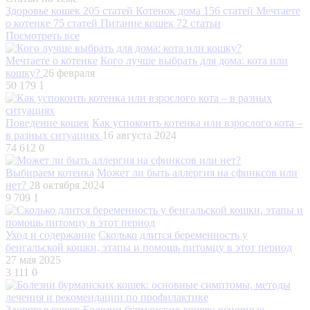
Здоровье кошек
205 статей
Котенок дома
156 статей
Мечтаете
о котенке
75 статей
Питание кошек
72 статьи
Посмотреть все
Мечтаете о котенке
Кого лучше выбрать для дома: кота или
кошку?
26 февраля
50 179
1
Поведение кошек
Как успокоить котенка или взрослого кота –
в разных ситуациях
16 августа 2024
74 612
0
Выбираем котенка
Может ли быть аллергия на сфинксов или
нет?
28 октября 2024
9 709
1
Уход и содержание
Сколько длится беременность у
бенгальской кошки, этапы и помощь питомцу в этот период
27 мая 2025
3 111
0
Здоровье кошек
Болезни бурманских кошек: основные