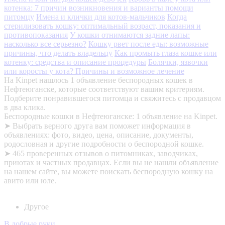
котенка: 7 причин возникновения и варианты помощи
питомцу
Имена и клички для котов-мальчиков
Когда
стерилизовать кошку: оптимальный возраст, показания и
противопоказания
У кошки отнимаются задние лапы:
насколько все серьезно?
Кошку рвет после еды: возможные
причины, что делать владельцу
Как промыть глаза кошке или
котенку: средства и описание процедуры
Болячки, язвочки
или коросты у кота? Причины и возможное лечение
На Kinpet нашлось 1 объявление беспородных кошек в
Нефтеюганске, которые соответствуют вашим критериям.
Подберите понравившегося питомца и свяжитесь с продавцом
в два клика.
Беспородные кошки в Нефтеюганске: 1 объявление на Kinpet.
➤ Выбрать верного друга вам поможет информация в
объявлениях: фото, видео, цена, описание, документы,
родословная и другие подробности о беспородной кошке.
➤ 465 проверенных отзывов о питомниках, заводчиках,
приютах и частных продавцах. Если вы не нашли объявление
на нашем сайте, вы можете поискать беспородную кошку на
авито или юле.
Другое
В добрые руки