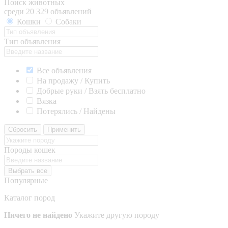
Поиск животных
среди 20 329 объявлений
Кошки
Собаки
Тип объявления
Все объявления
На продажу / Купить
Добрые руки / Взять бесплатно
Вязка
Потерялись / Найдены
Сбросить
Применить
Породы кошек
Выбрать все
Популярные
Каталог пород
Ничего не найдено
Укажите другую породу