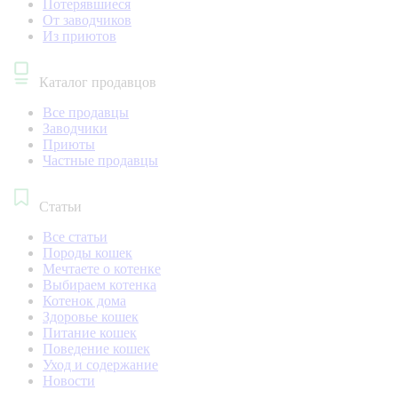
Потерявшиеся
От заводчиков
Из приютов
Каталог продавцов
Все продавцы
Заводчики
Приюты
Частные продавцы
Статьи
Все статьи
Породы кошек
Мечтаете о котенке
Выбираем котенка
Котенок дома
Здоровье кошек
Питание кошек
Поведение кошек
Уход и содержание
Новости