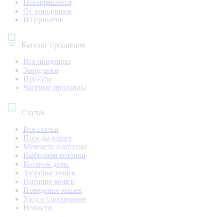
Потерявшиеся
От заводчиков
Из приютов
Каталог продавцов
Все продавцы
Заводчики
Приюты
Частные продавцы
Статьи
Все статьи
Породы кошек
Мечтаете о котенке
Выбираем котенка
Котенок дома
Здоровье кошек
Питание кошек
Поведение кошек
Уход и содержание
Новости