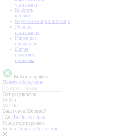
у питомца
Выбрать
кличку
Изучаем эмоции питомца
Журнал
о питомцах
Kinpet для
продавцов
Kinpet
помогает
приютам
Войти в профиль
Подать объявление
Нет результатов
Войти
Москва
Ваш город
Москва
?
Выбрать город
Да
Город подтверждён
Войти
Подать объявление