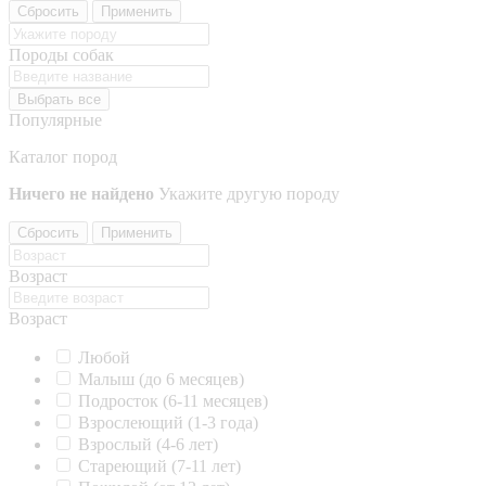
Сбросить
Применить
Породы собак
Выбрать все
Популярные
Каталог пород
Ничего не найдено
Укажите другую породу
Сбросить
Применить
Возраст
Возраст
Любой
Малыш (до 6 месяцев)
Подросток (6-11 месяцев)
Взрослеющий (1-3 года)
Взрослый (4-6 лет)
Стареющий (7-11 лет)