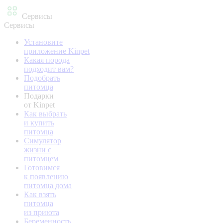
Сервисы
Сервисы
Установите
приложение Kinpet
Какая порода
подходит вам?
Подобрать
питомца
Подарки
от Kinpet
Как выбрать
и купить
питомца
Симулятор
жизни с
питомцем
Готовимся
к появлению
питомца дома
Как взять
питомца
из приюта
Беременность