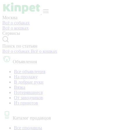
Москва
Всё о собаках
Всё о кошках
Сервисы
Поиск по статьям
Всё о собаках
Всё о кошках
Объявления
Все объявления
На продажу
В добрые руки
Вязка
Потерявшиеся
От заводчиков
Из приютов
Каталог продавцов
Все продавцы