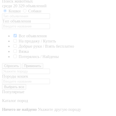
Поиск животных
среди 20 329 объявлений
Кошки
Собаки
Тип объявления
Все объявления
На продажу / Купить
Добрые руки / Взять бесплатно
Вязка
Потерялись / Найдены
Сбросить
Применить
Породы кошек
Выбрать все
Популярные
Каталог пород
Ничего не найдено
Укажите другую породу