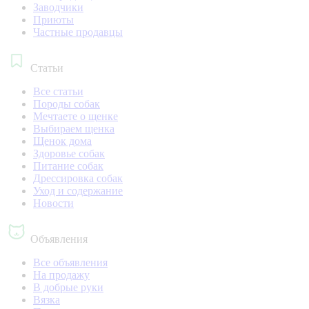
Заводчики
Приюты
Частные продавцы
Статьи
Все статьи
Породы собак
Мечтаете о щенке
Выбираем щенка
Щенок дома
Здоровье собак
Питание собак
Дрессировка собак
Уход и содержание
Новости
Объявления
Все объявления
На продажу
В добрые руки
Вязка