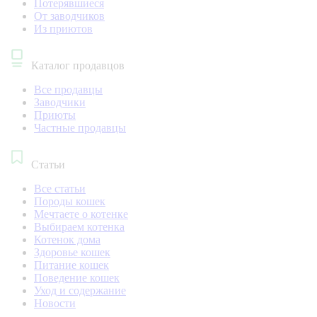
Потерявшиеся
От заводчиков
Из приютов
Каталог продавцов
Все продавцы
Заводчики
Приюты
Частные продавцы
Статьи
Все статьи
Породы кошек
Мечтаете о котенке
Выбираем котенка
Котенок дома
Здоровье кошек
Питание кошек
Поведение кошек
Уход и содержание
Новости