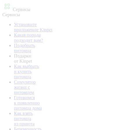
Сервисы
Сервисы
Установите
приложение Kinpet
Какая порода
подходит вам?
Подобрать
питомца
Подарки
от Kinpet
Как выбрать
и купить
питомца
Симулятор
жизни с
питомцем
Готовимся
к появлению
питомца дома
Как взять
питомца
из приюта
Беременность