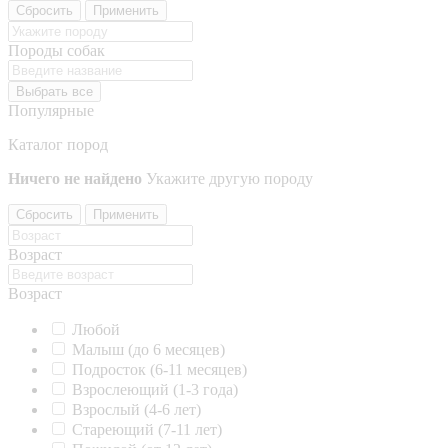
Сбросить
Применить
Породы собак
Выбрать все
Популярные
Каталог пород
Ничего не найдено
Укажите другую породу
Сбросить
Применить
Возраст
Возраст
Любой
Малыш (до 6 месяцев)
Подросток (6-11 месяцев)
Взрослеющий (1-3 года)
Взрослый (4-6 лет)
Стареющий (7-11 лет)