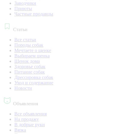
Заводчики
Приюты
Частные продавцы
Статьи
Все статьи
Породы собак
Мечтаете о щенке
Выбираем щенка
Щенок дома
Здоровье собак
Питание собак
Дрессировка собак
Уход и содержание
Новости
Объявления
Все объявления
На продажу
В добрые руки
Вязка