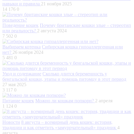
навыки и правила
21 ноября 2025
14 176
0
Поведение кошек
Почему британские кошки злые – стереотип
или реальность?
2 августа 2024
7 502
0
Выбираем котенка
Сибирская кошка гипоаллергенная или
нет?
26 ноября 2024
5 481
0
Уход и содержание
Сколько длится беременность у
бенгальской кошки, этапы и помощь питомцу в этот период
27 мая 2025
3 117
0
Питание кошек
Можно ли кошкам попкорн?
2 апреля
1 124
0
Новости
8 августа – всемирный день кошек: история,
традиции и как отметить «замуррчательный» праздник
4
августа