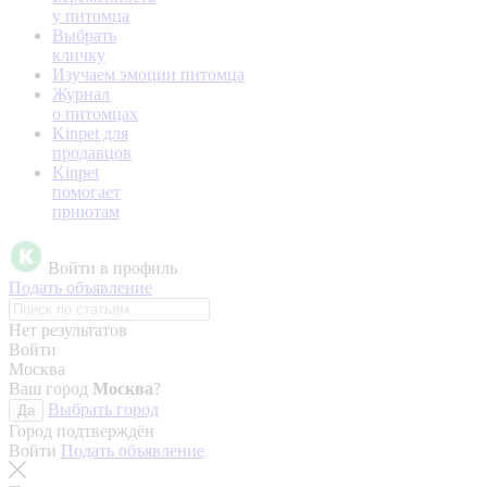
у питомца
Выбрать
кличку
Изучаем эмоции питомца
Журнал
о питомцах
Kinpet для
продавцов
Kinpet
помогает
приютам
Войти в профиль
Подать объявление
Нет результатов
Войти
Москва
Ваш город
Москва
?
Выбрать город
Да
Город подтверждён
Войти
Подать объявление