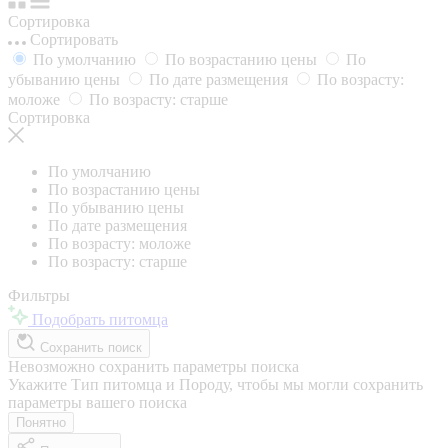
Сортировка
Сортировать
По умолчанию
По возрастанию цены
По
убыванию цены
По дате размещения
По возрасту:
моложе
По возрасту: старше
Сортировка
По умолчанию
По возрастанию цены
По убыванию цены
По дате размещения
По возрасту: моложе
По возрасту: старше
Фильтры
Подобрать питомца
Сохранить поиск
Невозможно сохранить параметры поиска
Укажите Тип питомца и Породу, чтобы мы могли сохранить
параметры вашего поиска
Понятно