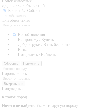
Поиск животных
среди 20 329 объявлений
Кошки
Собаки
Тип объявления
Все объявления
На продажу / Купить
Добрые руки / Взять бесплатно
Вязка
Потерялись / Найдены
Сбросить
Применить
Породы кошек
Выбрать все
Популярные
Каталог пород
Ничего не найдено
Укажите другую породу