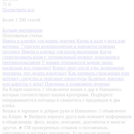
71
0
Посмотреть все
Более 1 500 статей
Больше материалов
Популярные статьи
Имена и клички для кошек-девочек
Кровь в кале у кота или
котенка: 7 причин возникновения и варианты помощи
питомцу
Имена и клички для котов-мальчиков
Когда
стерилизовать кошку: оптимальный возраст, показания и
противопоказания
У кошки отнимаются задние лапы:
насколько все серьезно?
Кошку рвет после еды: возможные
причины, что делать владельцу
Как промыть глаза кошке или
котенку: средства и описание процедуры
Болячки, язвочки
или коросты у кота? Причины и возможное лечение
На Kinpet нашлось 1 объявление кошек в дар в Навашино,
которые соответствуют вашим критериям. Подберите
понравившегося питомца и свяжитесь с продавцом в два
клика.
Кошки в хорошие и добрые руки в Навашино: 1 объявление
на Kinpet. ➤ Выбрать верного друга вам поможет информация
в объявлениях: фото, видео, описание, документы и многое
другое. ➤ 338 проверенных отзывов о питомниках,
заводчиках и частных продавцах. Если вы не нашли