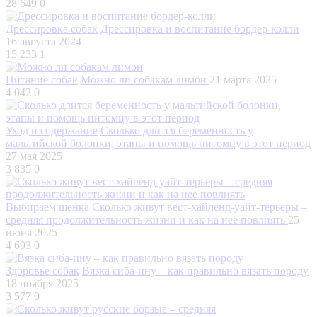
28 649
0
Дрессировка собак
Дрессировка и воспитание бордер-колли
16 августа 2024
15 233
1
Питание собак
Можно ли собакам лимон
21 марта 2025
4 042
0
Уход и содержание
Сколько длится беременность у
мальтийской болонки, этапы и помощь питомцу в этот период
27 мая 2025
3 835
0
Выбираем щенка
Сколько живут вест-хайленд-уайт-терьеры –
средняя продолжительность жизни и как на нее повлиять
25
июня 2025
4 693
0
Здоровье собак
Вязка сиба-ину – как правильно вязать породу
18 ноября 2025
3 577
0