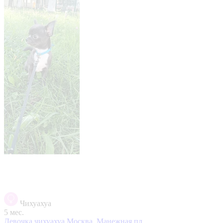
Чихуахуа
5 мес.
Девочка чихуахуа
Москва, Манежная пл.