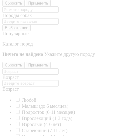
Сбросить
Применить
Породы собак
Выбрать все
Популярные
Каталог пород
Ничего не найдено
Укажите другую породу
Сбросить
Применить
Возраст
Возраст
Любой
Малыш (до 6 месяцев)
Подросток (6-11 месяцев)
Взрослеющий (1-3 года)
Взрослый (4-6 лет)
Стареющий (7-11 лет)