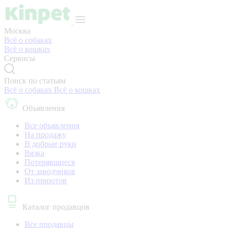
Москва
Всё о собаках
Всё о кошках
Сервисы
Поиск по статьям
Всё о собаках
Всё о кошках
Объявления
Все объявления
На продажу
В добрые руки
Вязка
Потерявшиеся
От заводчиков
Из приютов
Каталог продавцов
Все продавцы