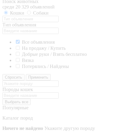
Поиск животных
среди 20 329 объявлений
Кошки
Собаки
Тип объявления
Все объявления
На продажу / Купить
Добрые руки / Взять бесплатно
Вязка
Потерялись / Найдены
Сбросить
Применить
Породы кошек
Выбрать все
Популярные
Каталог пород
Ничего не найдено
Укажите другую породу