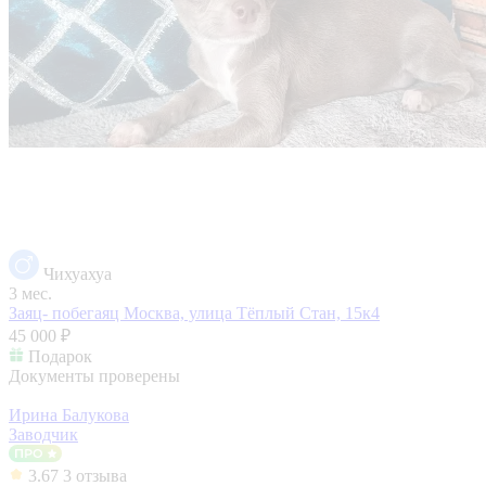
Чихуахуа
3 мес.
Заяц- побегаяц
Москва, улица Тёплый Стан, 15к4
45 000 ₽
Подарок
Документы проверены
Ирина Балукова
Заводчик
3.67
3 отзыва