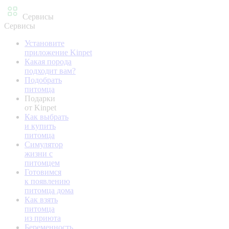
Сервисы
Сервисы
Установите
приложение Kinpet
Какая порода
подходит вам?
Подобрать
питомца
Подарки
от Kinpet
Как выбрать
и купить
питомца
Симулятор
жизни с
питомцем
Готовимся
к появлению
питомца дома
Как взять
питомца
из приюта
Беременность