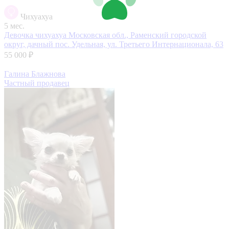
Чихуахуа
5 мес.
Девочка чихуахуа
Московская обл., Раменский городской
округ, дачный пос. Удельная, ул. Третьего Интернационала, 63
55 000 ₽
Галина Блажнова
Частный продавец