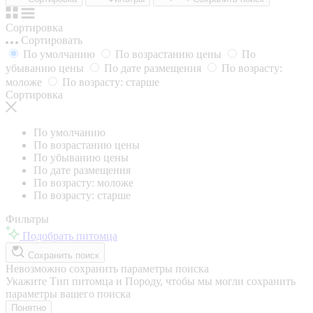
Сортировка
Сортировать
По умолчанию
По возрастанию цены
По
убыванию цены
По дате размещения
По возрасту:
моложе
По возрасту: старше
Сортировка
По умолчанию
По возрастанию цены
По убыванию цены
По дате размещения
По возрасту: моложе
По возрасту: старше
Фильтры
Подобрать питомца
Сохранить поиск
Невозможно сохранить параметры поиска
Укажите Тип питомца и Породу, чтобы мы могли сохранить
параметры вашего поиска
Понятно