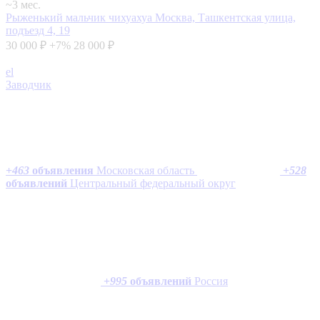
~3 мес.
Рыженький мальчик чихуахуа
Москва, Ташкентская улица,
подъезд 4, 19
30 000 ₽
+7%
28 000 ₽
el
Заводчик
+
463
объявления
Московская область
+
528
объявлений
Центральный федеральный округ
+
995
объявлений
Россия