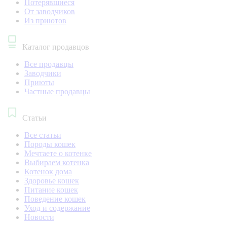
Потерявшиеся
От заводчиков
Из приютов
Каталог продавцов
Все продавцы
Заводчики
Приюты
Частные продавцы
Статьи
Все статьи
Породы кошек
Мечтаете о котенке
Выбираем котенка
Котенок дома
Здоровье кошек
Питание кошек
Поведение кошек
Уход и содержание
Новости