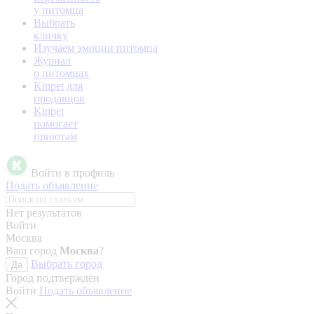
у питомца
Выбрать
кличку
Изучаем эмоции питомца
Журнал
о питомцах
Kinpet для
продавцов
Kinpet
помогает
приютам
Войти в профиль
Подать объявление
Нет результатов
Войти
Москва
Ваш город
Москва
?
Выбрать город
Да
Город подтверждён
Войти
Подать объявление