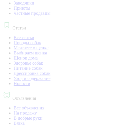
Заводчики
Приюты
Частные продавцы
Статьи
Все статьи
Породы собак
Мечтаете о щенке
Выбираем щенка
Щенок дома
Здоровье собак
Питание собак
Дрессировка собак
Уход и содержание
Новости
Объявления
Все объявления
На продажу
В добрые руки
Вязка