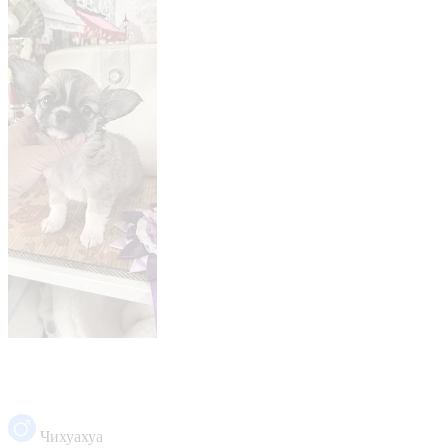
Чихуахуа