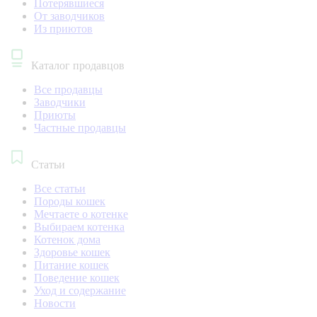
Потерявшиеся
От заводчиков
Из приютов
Каталог продавцов
Все продавцы
Заводчики
Приюты
Частные продавцы
Статьи
Все статьи
Породы кошек
Мечтаете о котенке
Выбираем котенка
Котенок дома
Здоровье кошек
Питание кошек
Поведение кошек
Уход и содержание
Новости