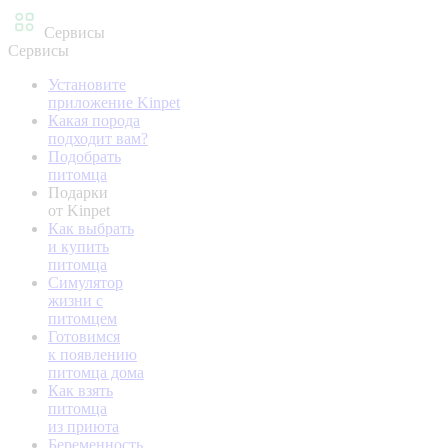
Сервисы
Сервисы
Установите
приложение Kinpet
Какая порода
подходит вам?
Подобрать
питомца
Подарки
от Kinpet
Как выбрать
и купить
питомца
Симулятор
жизни с
питомцем
Готовимся
к появлению
питомца дома
Как взять
питомца
из приюта
Беременность