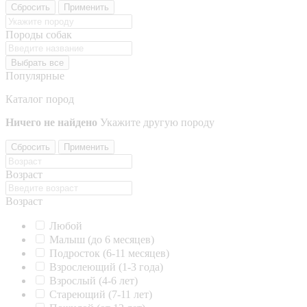
Сбросить
Применить
Породы собак
Выбрать все
Популярные
Каталог пород
Ничего не найдено
Укажите другую породу
Сбросить
Применить
Возраст
Возраст
Любой
Малыш (до 6 месяцев)
Подросток (6-11 месяцев)
Взрослеющий (1-3 года)
Взрослый (4-6 лет)
Стареющий (7-11 лет)