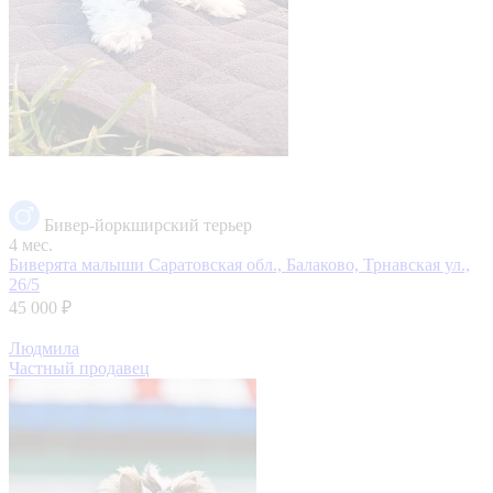
Бивер-йоркширский терьер
4 мес.
Биверята малыши
Саратовская обл., Балаково, Трнавская ул.,
26/5
45 000 ₽
Людмила
Частный продавец