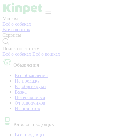
Москва
Всё о собаках
Всё о кошках
Сервисы
Поиск по статьям
Всё о собаках
Всё о кошках
Объявления
Все объявления
На продажу
В добрые руки
Вязка
Потерявшиеся
От заводчиков
Из приютов
Каталог продавцов
Все продавцы