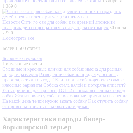
продолжительность жизни и ее ключевые этапы
13 апреля
1 369
0
Новости
Сити-го-сан для собак: как древний японский
праздник детей превратился в ритуал для питомцев
30 июля
223
0
Посмотреть все
Более 1 500 статей
Больше материалов
Популярные статьи
Смешные и красивые клички для собак: имена для разных
пород и размеров
Разведение собак на продажу: основы,
правила, есть ли выгода?
Клички для собак-девочек: самые
классные варианты
Собака стала вялой и потеряла аппетит?
Есть причины для тревоги
ТОП-25 гипоаллергенных пород
собак
Желтая рвота у собаки: возможные причины и лечение
На какой день течки нужно вязать собаку
Как отучить собаку
от привычки писать на кровать или диван
Характеристика породы бивер-
йоркширский терьер