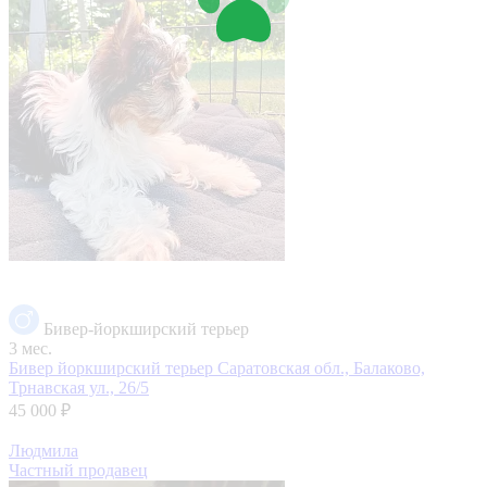
Бивер-йоркширский терьер
3 мес.
Бивер йоркширский терьер
Саратовская обл., Балаково,
Трнавская ул., 26/5
45 000 ₽
Людмила
Частный продавец