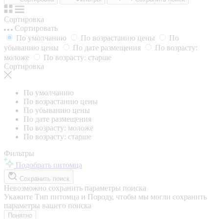
Сортировка
Сортировать
По умолчанию
По возрастанию цены
По
убыванию цены
По дате размещения
По возрасту:
моложе
По возрасту: старше
Сортировка
По умолчанию
По возрастанию цены
По убыванию цены
По дате размещения
По возрасту: моложе
По возрасту: старше
Фильтры
Подобрать питомца
Сохранить поиск
Невозможно сохранить параметры поиска
Укажите Тип питомца и Породу, чтобы мы могли сохранить
параметры вашего поиска
Понятно