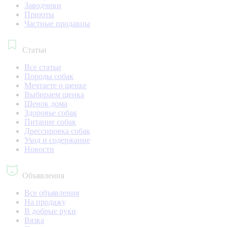
Заводчики
Приюты
Частные продавцы
Статьи
Все статьи
Породы собак
Мечтаете о щенке
Выбираем щенка
Щенок дома
Здоровье собак
Питание собак
Дрессировка собак
Уход и содержание
Новости
Объявления
Все объявления
На продажу
В добрые руки
Вязка