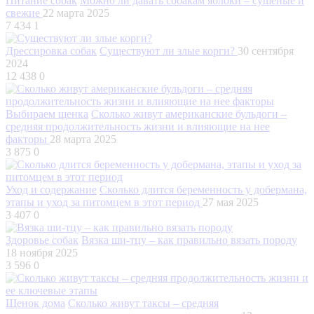
Питание собак
Можно ли давать собакам яблоки – сушеные и
свежие
22 марта 2025
7 434
1
Дрессировка собак
Существуют ли злые корги?
30 сентября
2024
12 438
0
Выбираем щенка
Сколько живут американские бульдоги –
средняя продолжительность жизни и влияющие на нее
факторы
28 марта 2025
3 875
0
Уход и содержание
Сколько длится беременность у добермана,
этапы и уход за питомцем в этот период
27 мая 2025
3 407
0
Здоровье собак
Вязка ши-тцу – как правильно вязать породу
18 ноября 2025
3 596
0
Щенок дома
Сколько живут таксы – средняя