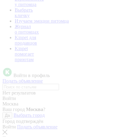
у питомца
Выбрать
кличку
Изучаем эмоции питомца
Журнал
о питомцах
Kinpet для
продавцов
Kinpet
помогает
приютам
Войти в профиль
Подать объявление
Нет результатов
Войти
Москва
Ваш город
Москва
?
Выбрать город
Да
Город подтверждён
Войти
Подать объявление