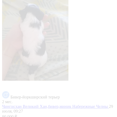
Бивер-йоркширский терьер
2 мес.
Чингисхан Великий Хан,бивер,миник
Набережные Челны
29
июля, 09:27
90 000 ₽