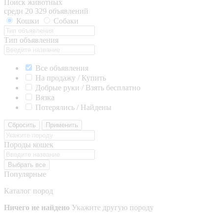
Поиск животных
среди 20 329 объявлений
Кошки
Собаки
Тип объявления
Все объявления
На продажу / Купить
Добрые руки / Взять бесплатно
Вязка
Потерялись / Найдены
Сбросить
Применить
Породы кошек
Выбрать все
Популярные
Каталог пород
Ничего не найдено
Укажите другую породу