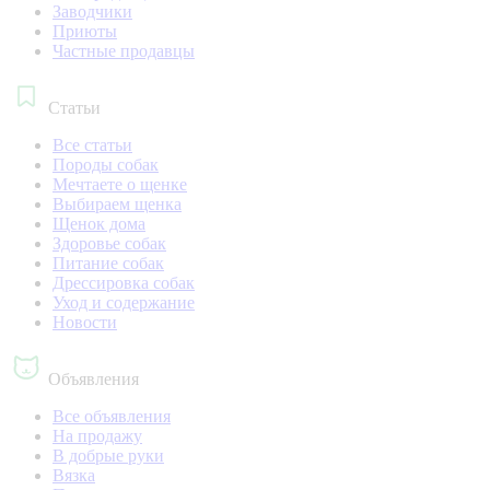
Заводчики
Приюты
Частные продавцы
Статьи
Все статьи
Породы собак
Мечтаете о щенке
Выбираем щенка
Щенок дома
Здоровье собак
Питание собак
Дрессировка собак
Уход и содержание
Новости
Объявления
Все объявления
На продажу
В добрые руки
Вязка