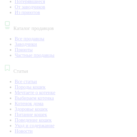
Потерявшиеся
От заводчиков
Из приютов
Каталог продавцов
Все продавцы
Заводчики
Приюты
Частные продавцы
Статьи
Все статьи
Породы кошек
Мечтаете о котенке
Выбираем котенка
Котенок дома
Здоровье кошек
Питание кошек
Поведение кошек
Уход и содержание
Новости