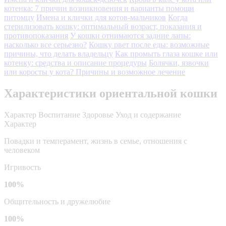
котенка: 7 причин возникновения и варианты помощи
питомцу
Имена и клички для котов-мальчиков
Когда
стерилизовать кошку: оптимальный возраст, показания и
противопоказания
У кошки отнимаются задние лапы:
насколько все серьезно?
Кошку рвет после еды: возможные
причины, что делать владельцу
Как промыть глаза кошке или
котенку: средства и описание процедуры
Болячки, язвочки
или коросты у кота? Причины и возможное лечение
Характеристики ориентальной кошки
Характер
Воспитание
Здоровье
Уход и содержание
Характер
Повадки и темперамент, жизнь в семье, отношения с
человеком
Игривость
100%
Общительность и дружелюбие
100%