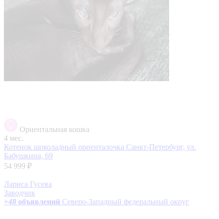
Ориентальная кошка
4 мес.
Котенок шоколадный ориенталочка
Санкт-Петербург, ул.
Бабушкина, 69
54 999 ₽
Лариса Гусева
Заводчик
+
48
объявлений
Северо-Западный федеральный округ