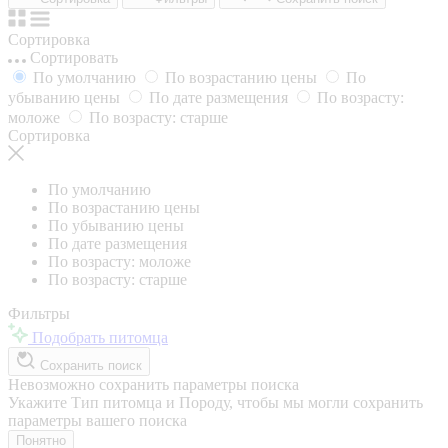
Сортировка
Сортировать
По умолчанию
По возрастанию цены
По
убыванию цены
По дате размещения
По возрасту:
моложе
По возрасту: старше
Сортировка
По умолчанию
По возрастанию цены
По убыванию цены
По дате размещения
По возрасту: моложе
По возрасту: старше
Фильтры
Подобрать питомца
Сохранить поиск
Невозможно сохранить параметры поиска
Укажите Тип питомца и Породу, чтобы мы могли сохранить
параметры вашего поиска
Понятно