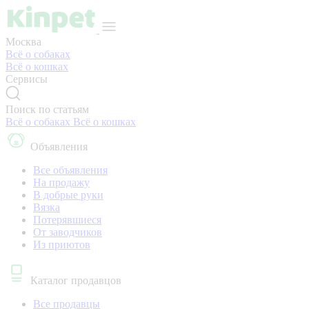
Москва
Всё о собаках
Всё о кошках
Сервисы
Поиск по статьям
Всё о собаках
Всё о кошках
Объявления
Все объявления
На продажу
В добрые руки
Вязка
Потерявшиеся
От заводчиков
Из приютов
Каталог продавцов
Все продавцы