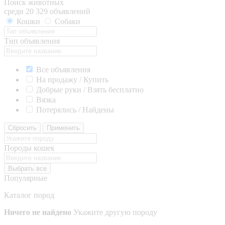
Поиск животных
среди 20 329 объявлений
Кошки
Собаки
Тип объявления
Все объявления
На продажу / Купить
Добрые руки / Взять бесплатно
Вязка
Потерялись / Найдены
Сбросить
Применить
Породы кошек
Выбрать все
Популярные
Каталог пород
Ничего не найдено
Укажите другую породу