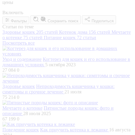
цены
Включить
Фильтры
Сохранить поиск
Поделиться
Статьи по теме
Здоровье кошек
205 статей
Котенок дома
156 статей
Мечтаете
о котенке
75 статей
Питание кошек
72 статьи
Посмотреть все
Уход и содержание
Когтерез для кошек и его использование в
домашних условиях
5 октября 2023
27 084
0
Здоровье кошек
Непроходимость кишечника у кошки:
симптомы и срочное лечение
21 июля
75 214
0
Мечтаете о котенке
Пятнистые породы кошек: фото и
описание
28 июля 2025
67 199
0
Поведение кошек
Как приучить котенка к лежанке
16 августа