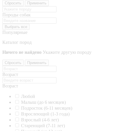
Сбросить
Применить
Породы собак
Выбрать все
Популярные
Каталог пород
Ничего не найдено
Укажите другую породу
Сбросить
Применить
Возраст
Возраст
Любой
Малыш (до 6 месяцев)
Подросток (6-11 месяцев)
Взрослеющий (1-3 года)
Взрослый (4-6 лет)
Стареющий (7-11 лет)