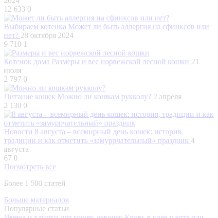
2024
12 633
0
Выбираем котенка
Может ли быть аллергия на сфинксов или
нет?
28 октября 2024
9 710
1
Котенок дома
Размеры и вес норвежской лесной кошки
21
июля
2 797
0
Питание кошек
Можно ли кошкам рукколу?
2 апреля
2 130
0
Новости
8 августа – всемирный день кошек: история,
традиции и как отметить «замуррчательный» праздник
4
августа
67
0
Посмотреть все
Более 1 500 статей
Больше материалов
Популярные статьи
Имена и клички для кошек-девочек
Кровь в кале у кота или