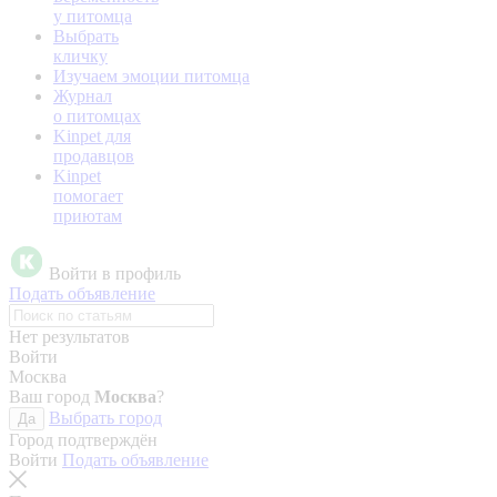
у питомца
Выбрать
кличку
Изучаем эмоции питомца
Журнал
о питомцах
Kinpet для
продавцов
Kinpet
помогает
приютам
Войти в профиль
Подать объявление
Нет результатов
Войти
Москва
Ваш город
Москва
?
Выбрать город
Да
Город подтверждён
Войти
Подать объявление