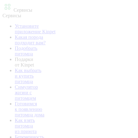
Сервисы
Сервисы
Установите
приложение Kinpet
Какая порода
подходит вам?
Подобрать
питомца
Подарки
от Kinpet
Как выбрать
и купить
питомца
Симулятор
жизни с
питомцем
Готовимся
к появлению
питомца дома
Как взять
питомца
из приюта
Беременность