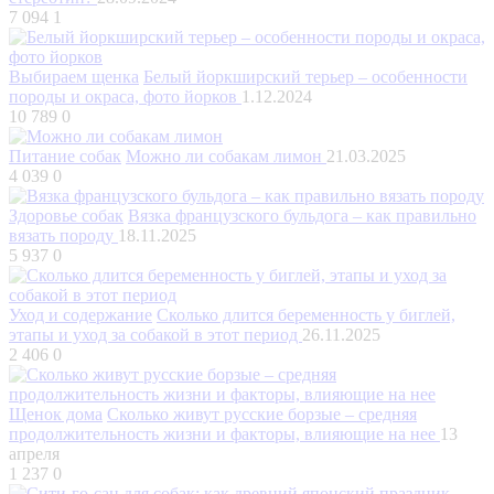
7 094
1
Выбираем щенка
Белый йоркширский терьер – особенности
породы и окраса, фото йорков
1.12.2024
10 789
0
Питание собак
Можно ли собакам лимон
21.03.2025
4 039
0
Здоровье собак
Вязка французского бульдога – как правильно
вязать породу
18.11.2025
5 937
0
Уход и содержание
Сколько длится беременность у биглей,
этапы и уход за собакой в этот период
26.11.2025
2 406
0
Щенок дома
Сколько живут русские борзые – средняя
продолжительность жизни и факторы, влияющие на нее
13
апреля
1 237
0