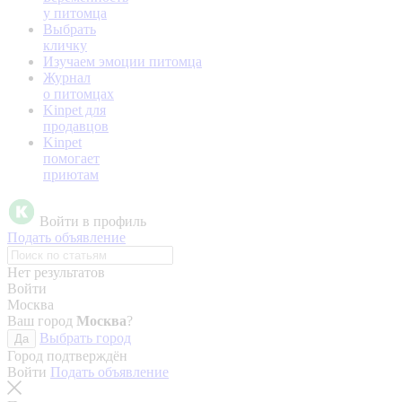
у питомца
Выбрать
кличку
Изучаем эмоции питомца
Журнал
о питомцах
Kinpet для
продавцов
Kinpet
помогает
приютам
Войти в профиль
Подать объявление
Нет результатов
Войти
Москва
Ваш город
Москва
?
Выбрать город
Да
Город подтверждён
Войти
Подать объявление