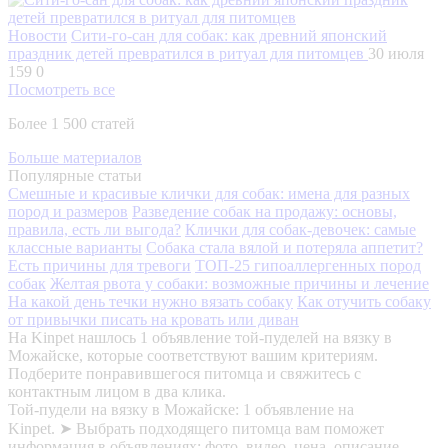
Новости
Сити-го-сан для собак: как древний японский
праздник детей превратился в ритуал для питомцев
30 июля
159
0
Посмотреть все
Более 1 500 статей
Больше материалов
Популярные статьи
Смешные и красивые клички для собак: имена для разных
пород и размеров
Разведение собак на продажу: основы,
правила, есть ли выгода?
Клички для собак-девочек: самые
классные варианты
Собака стала вялой и потеряла аппетит?
Есть причины для тревоги
ТОП-25 гипоаллергенных пород
собак
Желтая рвота у собаки: возможные причины и лечение
На какой день течки нужно вязать собаку
Как отучить собаку
от привычки писать на кровать или диван
На Kinpet нашлось 1 объявление той-пуделей на вязку в
Можайске, которые соответствуют вашим критериям.
Подберите понравившегося питомца и свяжитесь с
контактным лицом в два клика.
Той-пудели на вязку в Можайске: 1 объявление на
Kinpet. ➤ Выбрать подходящего питомца вам поможет
информация в объявлениях: фото, видео, цена, описание,