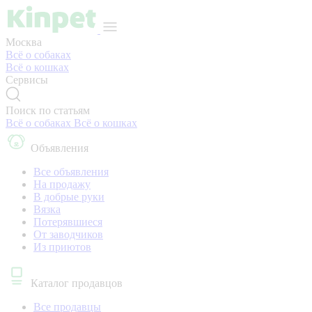
Москва
Всё о собаках
Всё о кошках
Сервисы
Поиск по статьям
Всё о собаках
Всё о кошках
Объявления
Все объявления
На продажу
В добрые руки
Вязка
Потерявшиеся
От заводчиков
Из приютов
Каталог продавцов
Все продавцы