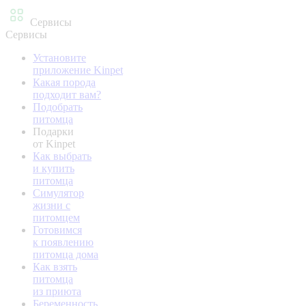
Сервисы
Сервисы
Установите
приложение Kinpet
Какая порода
подходит вам?
Подобрать
питомца
Подарки
от Kinpet
Как выбрать
и купить
питомца
Симулятор
жизни с
питомцем
Готовимся
к появлению
питомца дома
Как взять
питомца
из приюта
Беременность