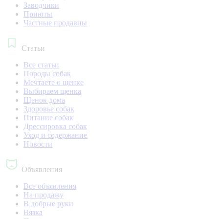
Заводчики
Приюты
Частные продавцы
Статьи
Все статьи
Породы собак
Мечтаете о щенке
Выбираем щенка
Щенок дома
Здоровье собак
Питание собак
Дрессировка собак
Уход и содержание
Новости
Объявления
Все объявления
На продажу
В добрые руки
Вязка