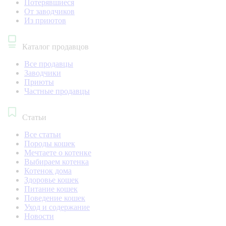
Потерявшиеся
От заводчиков
Из приютов
Каталог продавцов
Все продавцы
Заводчики
Приюты
Частные продавцы
Статьи
Все статьи
Породы кошек
Мечтаете о котенке
Выбираем котенка
Котенок дома
Здоровье кошек
Питание кошек
Поведение кошек
Уход и содержание
Новости