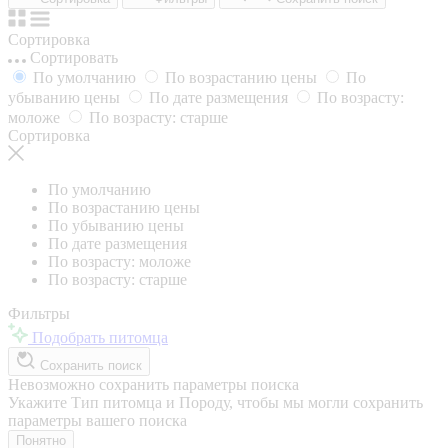
Сортировка
Сортировать
По умолчанию
По возрастанию цены
По
убыванию цены
По дате размещения
По возрасту:
моложе
По возрасту: старше
Сортировка
По умолчанию
По возрастанию цены
По убыванию цены
По дате размещения
По возрасту: моложе
По возрасту: старше
Фильтры
Подобрать питомца
Сохранить поиск
Невозможно сохранить параметры поиска
Укажите Тип питомца и Породу, чтобы мы могли сохранить
параметры вашего поиска
Понятно