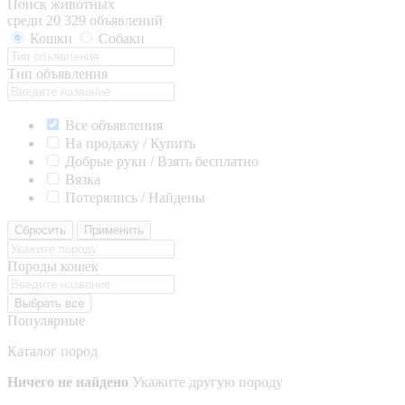
Поиск животных
среди 20 329 объявлений
Кошки
Собаки
Тип объявления
Все объявления
На продажу / Купить
Добрые руки / Взять бесплатно
Вязка
Потерялись / Найдены
Сбросить
Применить
Породы кошек
Выбрать все
Популярные
Каталог пород
Ничего не найдено
Укажите другую породу