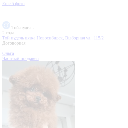
Еще 5 фото
Той-пудель
2 года
Той пудель вязка
Новосибирск, Выборная ул., 115/2
Договорная
Ольга
Частный продавец