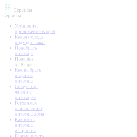
Сервисы
Сервисы
Установите
приложение Kinpet
Какая порода
подходит вам?
Подобрать
питомца
Подарки
от Kinpet
Как выбрать
и купить
питомца
Симулятор
жизни с
питомцем
Готовимся
к появлению
питомца дома
Как взять
питомца
из приюта
Беременность