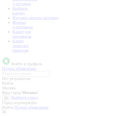
у питомца
Выбрать
кличку
Изучаем эмоции питомца
Журнал
о питомцах
Kinpet для
продавцов
Kinpet
помогает
приютам
Войти в профиль
Подать объявление
Нет результатов
Войти
Москва
Ваш город
Москва
?
Выбрать город
Да
Город подтверждён
Войти
Подать объявление