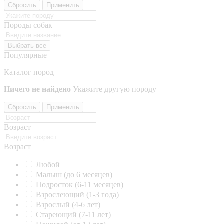
Сбросить
Применить
Породы собак
Выбрать все
Популярные
Каталог пород
Ничего не найдено
Укажите другую породу
Сбросить
Применить
Возраст
Возраст
Любой
Малыш (до 6 месяцев)
Подросток (6-11 месяцев)
Взрослеющий (1-3 года)
Взрослый (4-6 лет)
Стареющий (7-11 лет)