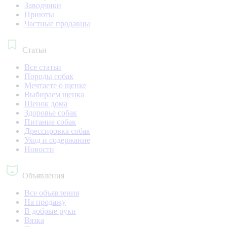
Заводчики
Приюты
Частные продавцы
Статьи
Все статьи
Породы собак
Мечтаете о щенке
Выбираем щенка
Щенок дома
Здоровье собак
Питание собак
Дрессировка собак
Уход и содержание
Новости
Объявления
Все объявления
На продажу
В добрые руки
Вязка