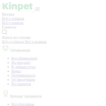
Москва
Всё о собаках
Всё о кошках
Сервисы
Поиск по статьям
Всё о собаках
Всё о кошках
Объявления
Все объявления
На продажу
В добрые руки
Вязка
Потерявшиеся
От заводчиков
Из приютов
Каталог продавцов
Все продавцы