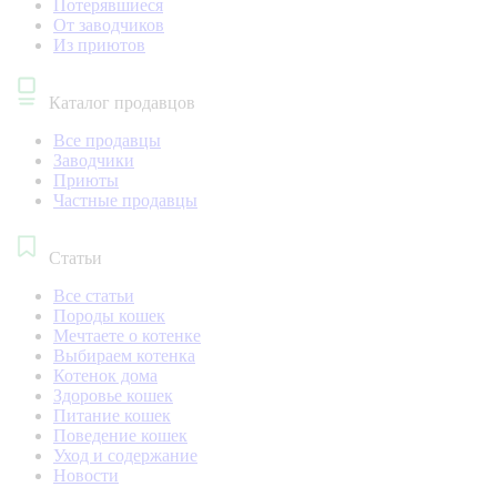
Потерявшиеся
От заводчиков
Из приютов
Каталог продавцов
Все продавцы
Заводчики
Приюты
Частные продавцы
Статьи
Все статьи
Породы кошек
Мечтаете о котенке
Выбираем котенка
Котенок дома
Здоровье кошек
Питание кошек
Поведение кошек
Уход и содержание
Новости