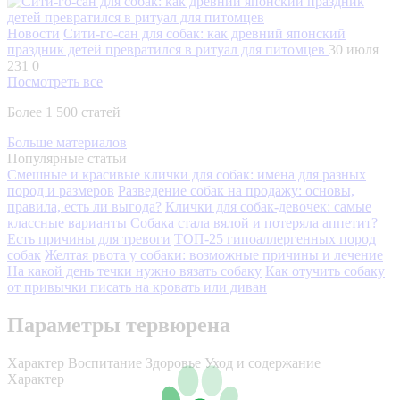
Новости
Сити-го-сан для собак: как древний японский
праздник детей превратился в ритуал для питомцев
30 июля
231
0
Посмотреть все
Более 1 500 статей
Больше материалов
Популярные статьи
Смешные и красивые клички для собак: имена для разных
пород и размеров
Разведение собак на продажу: основы,
правила, есть ли выгода?
Клички для собак-девочек: самые
классные варианты
Собака стала вялой и потеряла аппетит?
Есть причины для тревоги
ТОП-25 гипоаллергенных пород
собак
Желтая рвота у собаки: возможные причины и лечение
На какой день течки нужно вязать собаку
Как отучить собаку
от привычки писать на кровать или диван
Параметры тервюрена
Характер
Воспитание
Здоровье
Уход и содержание
Характер