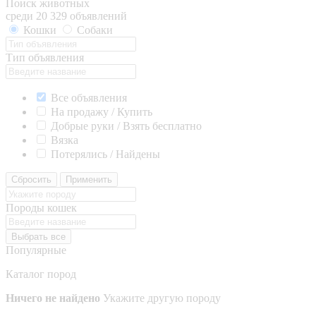
Поиск животных
среди 20 329 объявлений
Кошки
Собаки
Тип объявления
Все объявления
На продажу / Купить
Добрые руки / Взять бесплатно
Вязка
Потерялись / Найдены
Сбросить
Применить
Породы кошек
Выбрать все
Популярные
Каталог пород
Ничего не найдено
Укажите другую породу