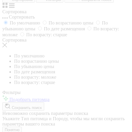
Сортировка
Сортировать
По умолчанию
По возрастанию цены
По
убыванию цены
По дате размещения
По возрасту:
моложе
По возрасту: старше
Сортировка
По умолчанию
По возрастанию цены
По убыванию цены
По дате размещения
По возрасту: моложе
По возрасту: старше
Фильтры
Подобрать питомца
Сохранить поиск
Невозможно сохранить параметры поиска
Укажите Тип питомца и Породу, чтобы мы могли сохранить
параметры вашего поиска
Понятно