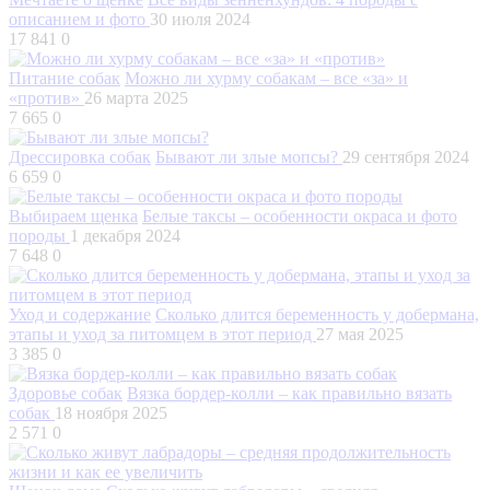
описанием и фото
30 июля 2024
17 841
0
Питание собак
Можно ли хурму собакам – все «за» и
«против»
26 марта 2025
7 665
0
Дрессировка собак
Бывают ли злые мопсы?
29 сентября 2024
6 659
0
Выбираем щенка
Белые таксы – особенности окраса и фото
породы
1 декабря 2024
7 648
0
Уход и содержание
Сколько длится беременность у добермана,
этапы и уход за питомцем в этот период
27 мая 2025
3 385
0
Здоровье собак
Вязка бордер-колли – как правильно вязать
собак
18 ноября 2025
2 571
0