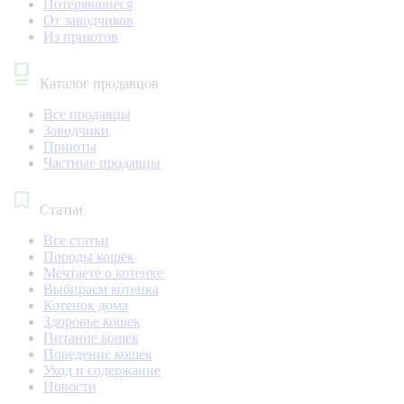
Потерявшиеся
От заводчиков
Из приютов
Каталог продавцов
Все продавцы
Заводчики
Приюты
Частные продавцы
Статьи
Все статьи
Породы кошек
Мечтаете о котенке
Выбираем котенка
Котенок дома
Здоровье кошек
Питание кошек
Поведение кошек
Уход и содержание
Новости