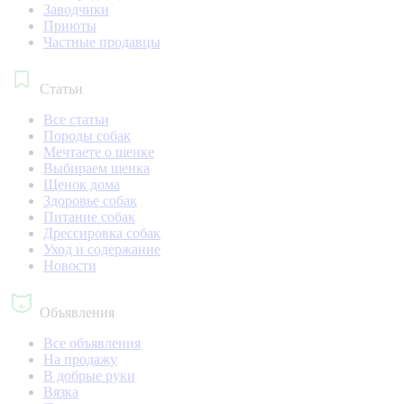
Заводчики
Приюты
Частные продавцы
Статьи
Все статьи
Породы собак
Мечтаете о щенке
Выбираем щенка
Щенок дома
Здоровье собак
Питание собак
Дрессировка собак
Уход и содержание
Новости
Объявления
Все объявления
На продажу
В добрые руки
Вязка