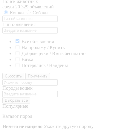
Поиск животных
среди 20 329 объявлений
Кошки
Собаки
Тип объявления
Все объявления
На продажу / Купить
Добрые руки / Взять бесплатно
Вязка
Потерялись / Найдены
Сбросить
Применить
Породы кошек
Выбрать все
Популярные
Каталог пород
Ничего не найдено
Укажите другую породу