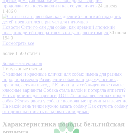
Щенок дома
Сколько живут лабрадоры – средняя
продолжительность жизни и как ее увеличить
24 апреля
1 486
0
Новости
Сити-го-сан для собак: как древний японский
праздник детей превратился в ритуал для питомцев
30 июля
154
0
Посмотреть все
Более 1 500 статей
Больше материалов
Популярные статьи
Смешные и красивые клички для собак: имена для разных
пород и размеров
Разведение собак на продажу: основы,
правила, есть ли выгода?
Клички для собак-девочек: самые
классные варианты
Собака стала вялой и потеряла аппетит?
Есть причины для тревоги
ТОП-25 гипоаллергенных пород
собак
Желтая рвота у собаки: возможные причины и лечение
На какой день течки нужно вязать собаку
Как отучить собаку
от привычки писать на кровать или диван
Характеристика породы бельгийская
овчарка