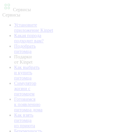
Сервисы
Сервисы
Установите
приложение Kinpet
Какая порода
подходит вам?
Подобрать
питомца
Подарки
от Kinpet
Как выбрать
и купить
питомца
Симулятор
жизни с
питомцем
Готовимся
к появлению
питомца дома
Как взять
питомца
из приюта
Беременность