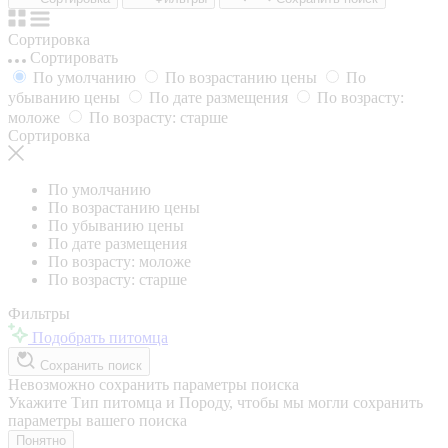
Сортировка
Сортировать
По умолчанию
По возрастанию цены
По
убыванию цены
По дате размещения
По возрасту:
моложе
По возрасту: старше
Сортировка
По умолчанию
По возрастанию цены
По убыванию цены
По дате размещения
По возрасту: моложе
По возрасту: старше
Фильтры
Подобрать питомца
Сохранить поиск
Невозможно сохранить параметры поиска
Укажите Тип питомца и Породу, чтобы мы могли сохранить
параметры вашего поиска
Понятно