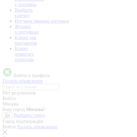
у питомца
Выбрать
кличку
Изучаем эмоции питомца
Журнал
о питомцах
Kinpet для
продавцов
Kinpet
помогает
приютам
Войти в профиль
Подать объявление
Нет результатов
Войти
Москва
Ваш город
Москва
?
Выбрать город
Да
Город подтверждён
Войти
Подать объявление