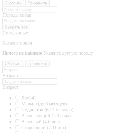
Сбросить
Применить
Породы собак
Выбрать все
Популярные
Каталог пород
Ничего не найдено
Укажите другую породу
Сбросить
Применить
Возраст
Возраст
Любой
Малыш (до 6 месяцев)
Подросток (6-11 месяцев)
Взрослеющий (1-3 года)
Взрослый (4-6 лет)
Стареющий (7-11 лет)