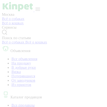
Москва
Всё о собаках
Всё о кошках
Сервисы
Поиск по статьям
Всё о собаках
Всё о кошках
Объявления
Все объявления
На продажу
В добрые руки
Вязка
Потерявшиеся
От заводчиков
Из приютов
Каталог продавцов
Все продавцы