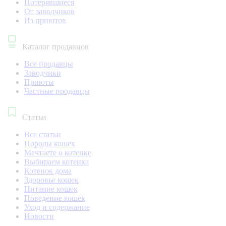
Потерявшиеся
От заводчиков
Из приютов
Каталог продавцов
Все продавцы
Заводчики
Приюты
Частные продавцы
Статьи
Все статьи
Породы кошек
Мечтаете о котенке
Выбираем котенка
Котенок дома
Здоровье кошек
Питание кошек
Поведение кошек
Уход и содержание
Новости