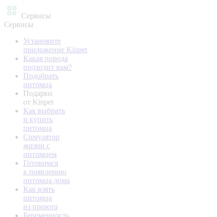
Сервисы
Сервисы
Установите
приложение Kinpet
Какая порода
подходит вам?
Подобрать
питомца
Подарки
от Kinpet
Как выбрать
и купить
питомца
Симулятор
жизни с
питомцем
Готовимся
к появлению
питомца дома
Как взять
питомца
из приюта
Беременность