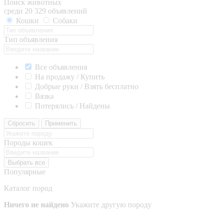
Поиск животных
среди 20 329 объявлений
Кошки
Собаки
Тип объявления
Все объявления
На продажу / Купить
Добрые руки / Взять бесплатно
Вязка
Потерялись / Найдены
Сбросить
Применить
Породы кошек
Выбрать все
Популярные
Каталог пород
Ничего не найдено
Укажите другую породу