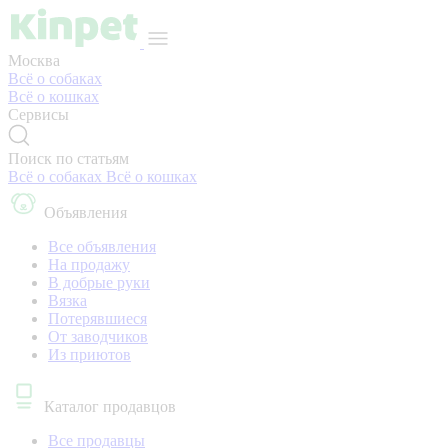
Москва
Всё о собаках
Всё о кошках
Сервисы
Поиск по статьям
Всё о собаках
Всё о кошках
Объявления
Все объявления
На продажу
В добрые руки
Вязка
Потерявшиеся
От заводчиков
Из приютов
Каталог продавцов
Все продавцы