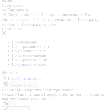
Сортировка
Сортировать
По умолчанию
По возрастанию цены
По
убыванию цены
По дате размещения
По возрасту:
моложе
По возрасту: старше
Сортировка
По умолчанию
По возрастанию цены
По убыванию цены
По дате размещения
По возрасту: моложе
По возрасту: старше
Фильтры
Подобрать питомца
Сохранить поиск
Невозможно сохранить параметры поиска
Укажите Тип питомца и Породу, чтобы мы могли сохранить
параметры вашего поиска
Понятно