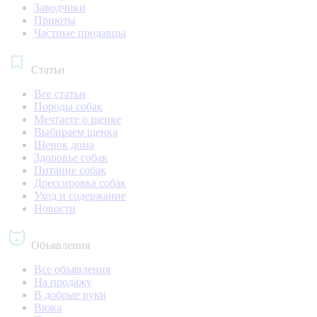
Заводчики
Приюты
Частные продавцы
Статьи
Все статьи
Породы собак
Мечтаете о щенке
Выбираем щенка
Щенок дома
Здоровье собак
Питание собак
Дрессировка собак
Уход и содержание
Новости
Объявления
Все объявления
На продажу
В добрые руки
Вязка