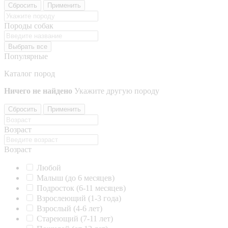
Сбросить
Применить
Породы собак
Выбрать все
Популярные
Каталог пород
Ничего не найдено
Укажите другую породу
Сбросить
Применить
Возраст
Возраст
Любой
Малыш (до 6 месяцев)
Подросток (6-11 месяцев)
Взрослеющий (1-3 года)
Взрослый (4-6 лет)
Стареющий (7-11 лет)