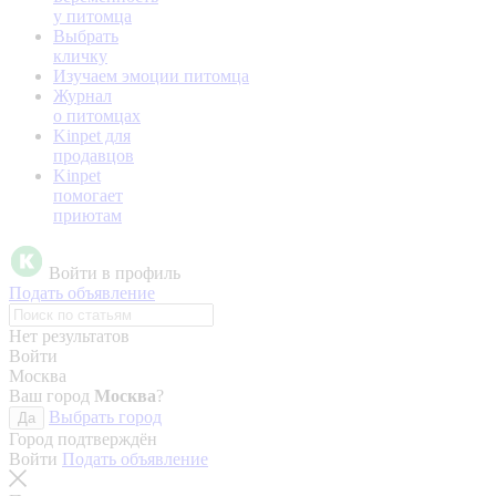
у питомца
Выбрать
кличку
Изучаем эмоции питомца
Журнал
о питомцах
Kinpet для
продавцов
Kinpet
помогает
приютам
Войти в профиль
Подать объявление
Нет результатов
Войти
Москва
Ваш город
Москва
?
Выбрать город
Да
Город подтверждён
Войти
Подать объявление