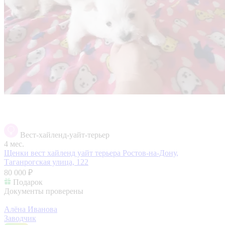
Вест-хайленд-уайт-терьер
4 мес.
Щенки вест хайленд уайт терьера
Ростов-на-Дону,
Таганрогская улица, 122
80 000 ₽
Подарок
Документы проверены
Алёна Иванова
Заводчик