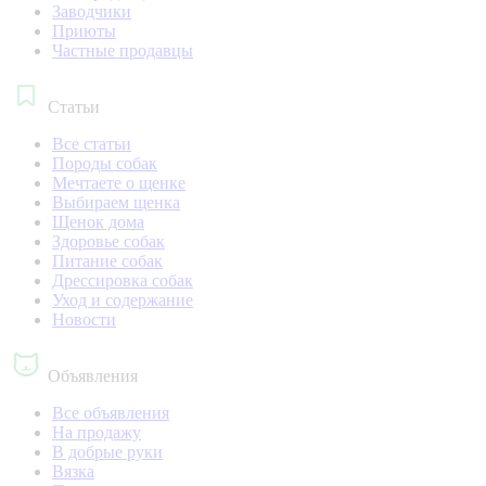
Заводчики
Приюты
Частные продавцы
Статьи
Все статьи
Породы собак
Мечтаете о щенке
Выбираем щенка
Щенок дома
Здоровье собак
Питание собак
Дрессировка собак
Уход и содержание
Новости
Объявления
Все объявления
На продажу
В добрые руки
Вязка