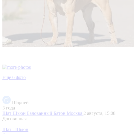
Еще 6 фото
Шарпей
3 года
Шат Шьюн Балованный Батон
Москва
2 августа, 15:08
Договорная
Шат - Шьюн