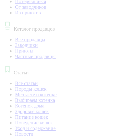
Потерявшиеся
От заводчиков
Из приютов
Каталог продавцов
Все продавцы
Заводчики
Приюты
Частные продавцы
Статьи
Все статьи
Породы кошек
Мечтаете о котенке
Выбираем котенка
Котенок дома
Здоровье кошек
Питание кошек
Поведение кошек
Уход и содержание
Новости