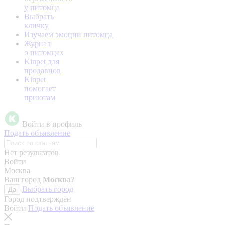
у питомца
Выбрать
кличку
Изучаем эмоции питомца
Журнал
о питомцах
Kinpet для
продавцов
Kinpet
помогает
приютам
Войти в профиль
Подать объявление
Нет результатов
Войти
Москва
Ваш город
Москва
?
Выбрать город
Да
Город подтверждён
Войти
Подать объявление