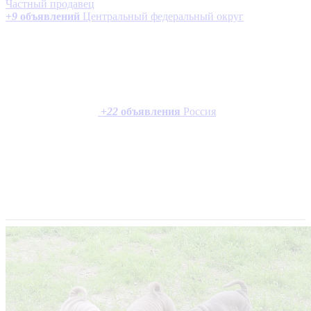
Частный продавец
+
9
объявлений
Центральный федеральный округ
+
22
объявления
Россия