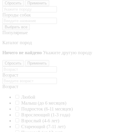
Сбросить
Применить
Породы собак
Выбрать все
Популярные
Каталог пород
Ничего не найдено
Укажите другую породу
Сбросить
Применить
Возраст
Возраст
Любой
Малыш (до 6 месяцев)
Подросток (6-11 месяцев)
Взрослеющий (1-3 года)
Взрослый (4-6 лет)
Стареющий (7-11 лет)