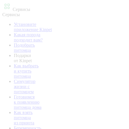
Сервисы
Сервисы
Установите
приложение Kinpet
Какая порода
подходит вам?
Подобрать
питомца
Подарки
от Kinpet
Как выбрать
и купить
питомца
Симулятор
жизни с
питомцем
Готовимся
к появлению
питомца дома
Как взять
питомца
из приюта
Беременность