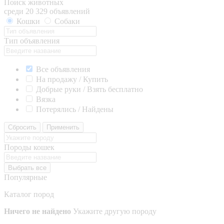
Поиск животных
среди 20 329 объявлений
Кошки
Собаки
Тип объявления
Все объявления
На продажу / Купить
Добрые руки / Взять бесплатно
Вязка
Потерялись / Найдены
Сбросить
Применить
Породы кошек
Выбрать все
Популярные
Каталог пород
Ничего не найдено
Укажите другую породу