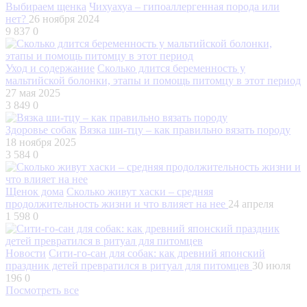
Выбираем щенка
Чихуахуа – гипоаллергенная порода или
нет?
26 ноября 2024
9 837
0
Уход и содержание
Сколько длится беременность у
мальтийской болонки, этапы и помощь питомцу в этот период
27 мая 2025
3 849
0
Здоровье собак
Вязка ши-тцу – как правильно вязать породу
18 ноября 2025
3 584
0
Щенок дома
Сколько живут хаски – средняя
продолжительность жизни и что влияет на нее
24 апреля
1 598
0
Новости
Сити-го-сан для собак: как древний японский
праздник детей превратился в ритуал для питомцев
30 июля
196
0
Посмотреть все