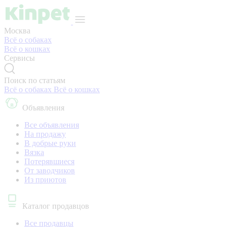
Москва
Всё о собаках
Всё о кошках
Сервисы
Поиск по статьям
Всё о собаках
Всё о кошках
Объявления
Все объявления
На продажу
В добрые руки
Вязка
Потерявшиеся
От заводчиков
Из приютов
Каталог продавцов
Все продавцы