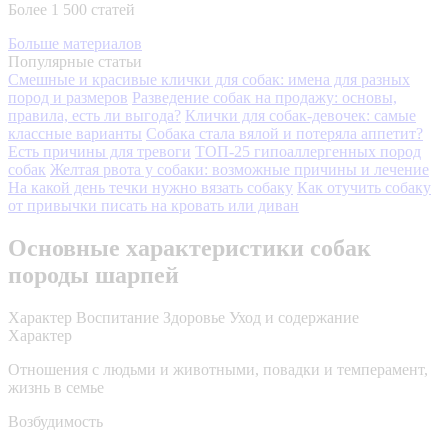
Более 1 500 статей
Больше материалов
Популярные статьи
Смешные и красивые клички для собак: имена для разных
пород и размеров
Разведение собак на продажу: основы,
правила, есть ли выгода?
Клички для собак-девочек: самые
классные варианты
Собака стала вялой и потеряла аппетит?
Есть причины для тревоги
ТОП-25 гипоаллергенных пород
собак
Желтая рвота у собаки: возможные причины и лечение
На какой день течки нужно вязать собаку
Как отучить собаку
от привычки писать на кровать или диван
Основные характеристики собак
породы шарпей
Характер
Воспитание
Здоровье
Уход и содержание
Характер
Отношения с людьми и животными, повадки и темперамент,
жизнь в семье
Возбудимость