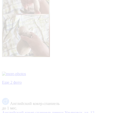
Еще 2 фото
Английский кокер-спаниель
до 1 мес.
Английский кокер спаниель щенки
Ульяновск, ул. 12