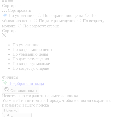
Сортировка
Сортировать
По умолчанию
По возрастанию цены
По
убыванию цены
По дате размещения
По возрасту:
моложе
По возрасту: старше
Сортировка
По умолчанию
По возрастанию цены
По убыванию цены
По дате размещения
По возрасту: моложе
По возрасту: старше
Фильтры
Подобрать питомца
Сохранить поиск
Невозможно сохранить параметры поиска
Укажите Тип питомца и Породу, чтобы мы могли сохранить
параметры вашего поиска
Понятно