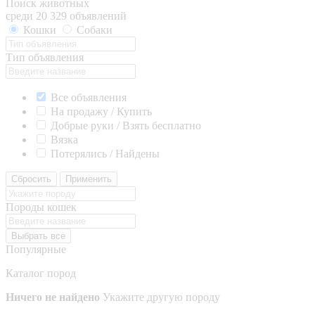
Поиск животных
среди 20 329 объявлений
Кошки
Собаки
Тип объявления
Все объявления
На продажу / Купить
Добрые руки / Взять бесплатно
Вязка
Потерялись / Найдены
Сбросить
Применить
Породы кошек
Выбрать все
Популярные
Каталог пород
Ничего не найдено
Укажите другую породу