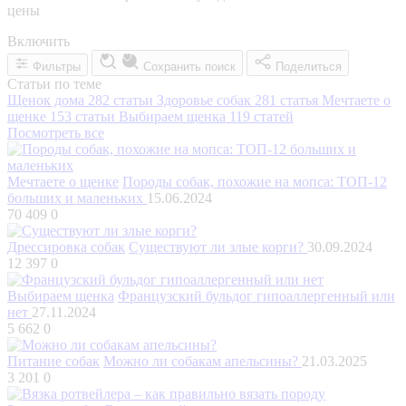
цены
Включить
Фильтры
Сохранить поиск
Поделиться
Статьи по теме
Щенок дома
282 статьи
Здоровье собак
281 статья
Мечтаете о
щенке
153 статьи
Выбираем щенка
119 статей
Посмотреть все
Мечтаете о щенке
Породы собак, похожие на мопса: ТОП-12
больших и маленьких
15.06.2024
70 409
0
Дрессировка собак
Существуют ли злые корги?
30.09.2024
12 397
0
Выбираем щенка
Французский бульдог гипоаллергенный или
нет
27.11.2024
5 662
0
Питание собак
Можно ли собакам апельсины?
21.03.2025
3 201
0