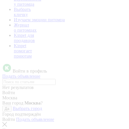
у питомца
Выбрать
кличку
Изучаем эмоции питомца
Журнал
о питомцах
Kinpet для
продавцов
Kinpet
помогает
приютам
Войти в профиль
Подать объявление
Нет результатов
Войти
Москва
Ваш город
Москва
?
Выбрать город
Да
Город подтверждён
Войти
Подать объявление