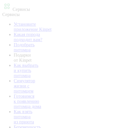
Сервисы
Сервисы
Установите
приложение Kinpet
Какая порода
подходит вам?
Подобрать
питомца
Подарки
от Kinpet
Как выбрать
и купить
питомца
Симулятор
жизни с
питомцем
Готовимся
к появлению
питомца дома
Как взять
питомца
из приюта
Беременность