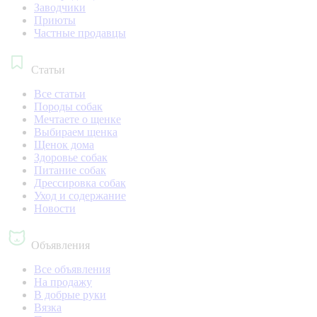
Заводчики
Приюты
Частные продавцы
Статьи
Все статьи
Породы собак
Мечтаете о щенке
Выбираем щенка
Щенок дома
Здоровье собак
Питание собак
Дрессировка собак
Уход и содержание
Новости
Объявления
Все объявления
На продажу
В добрые руки
Вязка