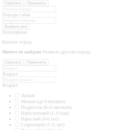
Сбросить
Применить
Породы собак
Выбрать все
Популярные
Каталог пород
Ничего не найдено
Укажите другую породу
Сбросить
Применить
Возраст
Возраст
Любой
Малыш (до 6 месяцев)
Подросток (6-11 месяцев)
Взрослеющий (1-3 года)
Взрослый (4-6 лет)
Стареющий (7-11 лет)