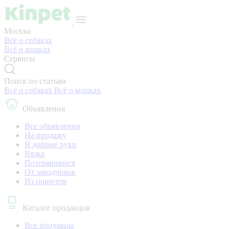
Москва
Всё о собаках
Всё о кошках
Сервисы
Поиск по статьям
Всё о собаках
Всё о кошках
Объявления
Все объявления
На продажу
В добрые руки
Вязка
Потерявшиеся
От заводчиков
Из приютов
Каталог продавцов
Все продавцы