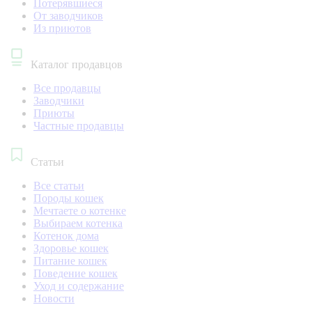
Потерявшиеся
От заводчиков
Из приютов
Каталог продавцов
Все продавцы
Заводчики
Приюты
Частные продавцы
Статьи
Все статьи
Породы кошек
Мечтаете о котенке
Выбираем котенка
Котенок дома
Здоровье кошек
Питание кошек
Поведение кошек
Уход и содержание
Новости