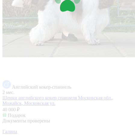
Английский кокер-спаниель
2 мес.
Щенки английского кокер спаниеля
Московская обл.,
Можайск, Московская ул.
40 000 ₽
Подарок
Документы проверены
Галина