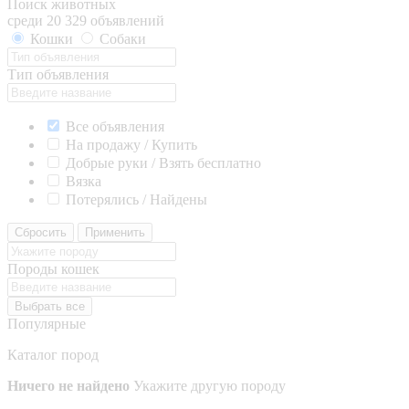
Поиск животных
среди 20 329 объявлений
Кошки
Собаки
Тип объявления
Все объявления
На продажу / Купить
Добрые руки / Взять бесплатно
Вязка
Потерялись / Найдены
Сбросить
Применить
Породы кошек
Выбрать все
Популярные
Каталог пород
Ничего не найдено
Укажите другую породу