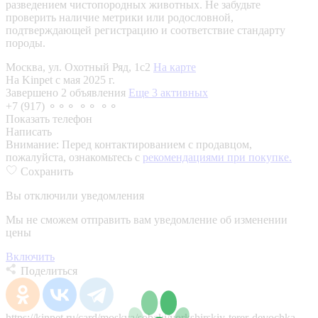
разведением чистопородных животных. Не забудьте
проверить наличие метрики или родословной,
подтверждающей регистрацию и соответствие стандарту
породы.
Москва, ул. Охотный Ряд, 1с2
На карте
На Kinpet c мая 2025 г.
Завершено 2 объявления
Еще 3 активных
+7 (917) ⚬⚬⚬ ⚬⚬ ⚬⚬
Показать телефон
Написать
Внимание:
Перед контактированием с продавцом,
пожалуйста, ознакомьтесь с
рекомендациями при покупке.
Сохранить
Вы отключили уведомления
Мы не сможем отправить вам уведомление об изменении
цены
Включить
Поделиться
https://kinpet.ru/card/moskva/sobaki/yorkshirskiy-terer-devochka-