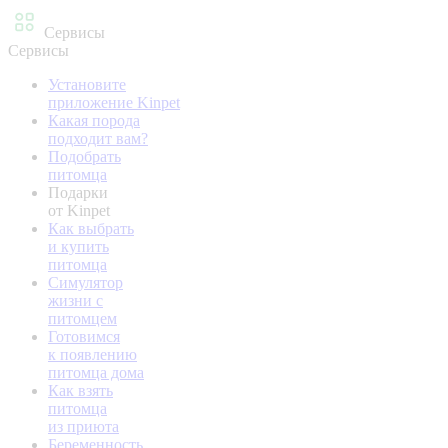
Сервисы
Сервисы
Установите
приложение Kinpet
Какая порода
подходит вам?
Подобрать
питомца
Подарки
от Kinpet
Как выбрать
и купить
питомца
Симулятор
жизни с
питомцем
Готовимся
к появлению
питомца дома
Как взять
питомца
из приюта
Беременность