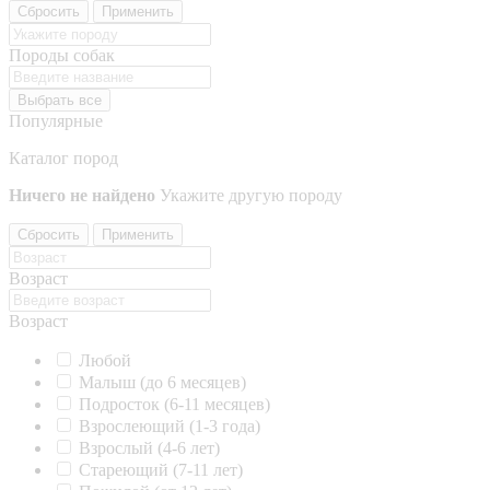
Сбросить
Применить
Породы собак
Выбрать все
Популярные
Каталог пород
Ничего не найдено
Укажите другую породу
Сбросить
Применить
Возраст
Возраст
Любой
Малыш (до 6 месяцев)
Подросток (6-11 месяцев)
Взрослеющий (1-3 года)
Взрослый (4-6 лет)
Стареющий (7-11 лет)