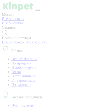
Москва
Всё о собаках
Всё о кошках
Сервисы
Поиск по статьям
Всё о собаках
Всё о кошках
Объявления
Все объявления
На продажу
В добрые руки
Вязка
Потерявшиеся
От заводчиков
Из приютов
Каталог продавцов
Все продавцы