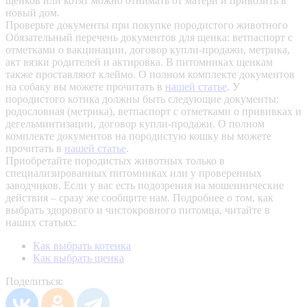
щенков или котят можно отнимать от матери и привозить в
новый дом.
Проверьте документы при покупке породистого животного
Обязательный перечень документов для щенка: ветпаспорт с
отметками о вакцинации, договор купли-продажи, метрика,
акт вязки родителей и актировка. В питомниках щенкам
также проставляют клеймо. О полном комплекте документов
на собаку вы можете прочитать в
нашей статье
.
У
породистого котика должны быть следующие документы:
родословная (метрика), ветпаспорт с отметками о прививках и
дегельминтизации, договор купли-продажи. О полном
комплекте документов на породистую кошку вы можете
прочитать в
нашей статье
.
Приобретайте породистых животных только в
специализированных питомниках или у проверенных
заводчиков. Если у вас есть подозрения на мошеннические
действия – сразу же сообщите нам.
Подробнее о том, как
выбрать здорового и чистокровного питомца, читайте в
наших статьях:
Как выбрать котенка
Как выбрать щенка
Поделиться: