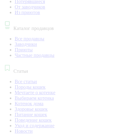
Потерявшиеся
От заводчиков
Из приютов
Каталог продавцов
Все продавцы
Заводчики
Приюты
Частные продавцы
Статьи
Все статьи
Породы кошек
Мечтаете о котенке
Выбираем котенка
Котенок дома
Здоровье кошек
Питание кошек
Поведение кошек
Уход и содержание
Новости