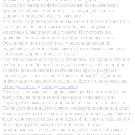
Не делайте выбор по фото
Необходимо познакомиться с
будущим членом семьи лично. Так вы убедитесь в его
здоровье и определитесь с характером.
Уточните, социализирован ли маленький питомец
Убедитесь,
что малыш с рождения активно общался с людьми и
животными, был приучен к туалету. Посмотрите, не
проявляет ли он излишнюю пугливость или агрессию.
Обязательно поинтересуйтесь у заводчика историей
родителей, особенно мамы: каков их темперамент, заслуги,
состояние здоровья и возраст вязки.
Изучите особенности породы
Убедитесь, что хорошо изучили
особенности выбранной породы, и ответьте себе на вопрос:
сможете ли вы выделить необходимое время, ресурсы и
энергию для заботы о своем новом любимце? Подробную
информацию о каждой породе вы найдете в наших разделах
«Породы собак»
и
«Породы кошек»
.
Убедитесь, что малыш старше 2 месяцев
Именно такой срок
требуется для полноценной выкормки малышей: у них
формируется иммунитет и психологическая независимость.
После достижения двухмесячного возраста щенков или котят
можно отнимать от матери и привозить в новый дом.Именно
такой срок требуется для полноценной выкормки малышей: у
них формируется иммунитет и психологическая
независимость. После достижения двухмесячного возраста