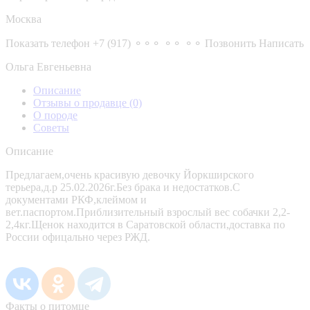
Москва
Показать телефон
+7 (917) ⚬⚬⚬ ⚬⚬ ⚬⚬
Позвонить
Написать
Ольга Евгеньевна
Описание
Отзывы о продавце
(0)
О породе
Советы
Описание
Предлагаем,очень красивую девочку Йоркширского
терьера,д.р 25.02.2026г.Без брака и недостатков.С
документами РКФ,клеймом и
вет.паспортом.Приблизительный взрослый вес собачки 2,2-
2,4кг.Щенок находится в Саратовской области,доставка по
России офицально через РЖД.
Факты о питомце