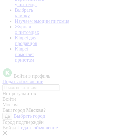
у питомца
Выбрать
кличку
Изучаем эмоции питомца
Журнал
о питомцах
Kinpet для
продавцов
Kinpet
помогает
приютам
Войти в профиль
Подать объявление
Нет результатов
Войти
Москва
Ваш город
Москва
?
Выбрать город
Да
Город подтверждён
Войти
Подать объявление