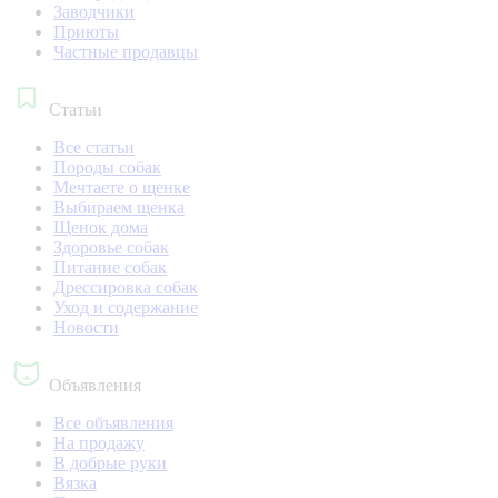
Заводчики
Приюты
Частные продавцы
Статьи
Все статьи
Породы собак
Мечтаете о щенке
Выбираем щенка
Щенок дома
Здоровье собак
Питание собак
Дрессировка собак
Уход и содержание
Новости
Объявления
Все объявления
На продажу
В добрые руки
Вязка