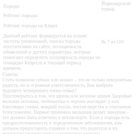
Йоркширский
Порода:
терьер
Рейтинг породы:
Рейтинг породы на Kinpet
Данный рейтинг формируется на основе
частоты упоминаний, поиска породы
№ 7 из 519
посетителями на сайте, посещаемости
объявлений и других параметрах, которые
помогают определить популярность породы на
площадке Kinpet.ru в текущий период
времени.
Советы
Стать хозяином собаки или кошки – это не только невероятная
радость, но и огромная ответственность. Как выбрать
будущего четвероного члена семьи?
Удостоверьтесь в том, что щенок или котенок здоров
Здоровые
малыши активны, любопытны и хорошо выглядят: у них
блестящие глазки, мокрый носик, чистая шерстка и упитанное
телосложение. Первые прививки малышам делает заводчик –
это должно быть отмечено в ветпаспорте. Если у породы есть
предрасположенность к определенным заболеваниям, вам
должны предоставить справки о том, что родители и их
потомство прошли тесты и полностью здоровы.