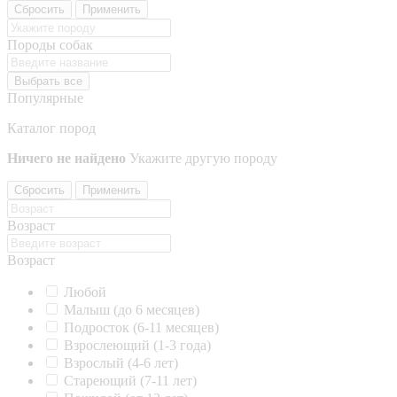
Сбросить
Применить
Породы собак
Выбрать все
Популярные
Каталог пород
Ничего не найдено
Укажите другую породу
Сбросить
Применить
Возраст
Возраст
Любой
Малыш (до 6 месяцев)
Подросток (6-11 месяцев)
Взрослеющий (1-3 года)
Взрослый (4-6 лет)
Стареющий (7-11 лет)