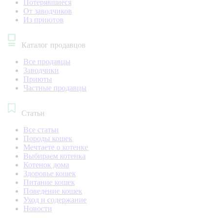
Потерявшиеся
От заводчиков
Из приютов
Каталог продавцов
Все продавцы
Заводчики
Приюты
Частные продавцы
Статьи
Все статьи
Породы кошек
Мечтаете о котенке
Выбираем котенка
Котенок дома
Здоровье кошек
Питание кошек
Поведение кошек
Уход и содержание
Новости