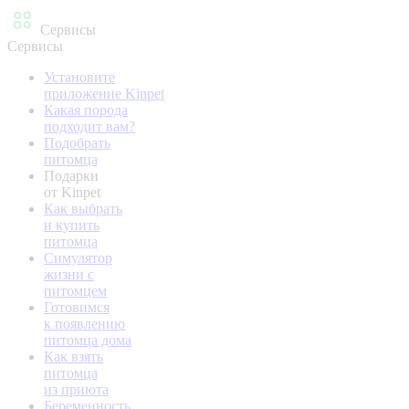
Сервисы
Сервисы
Установите
приложение Kinpet
Какая порода
подходит вам?
Подобрать
питомца
Подарки
от Kinpet
Как выбрать
и купить
питомца
Симулятор
жизни с
питомцем
Готовимся
к появлению
питомца дома
Как взять
питомца
из приюта
Беременность