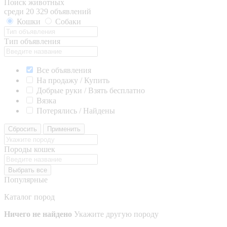
Поиск животных
среди 20 329 объявлений
Кошки
Собаки
Тип объявления
Все объявления
На продажу / Купить
Добрые руки / Взять бесплатно
Вязка
Потерялись / Найдены
Сбросить
Применить
Породы кошек
Выбрать все
Популярные
Каталог пород
Ничего не найдено
Укажите другую породу