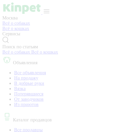
Москва
Всё о собаках
Всё о кошках
Сервисы
Поиск по статьям
Всё о собаках
Всё о кошках
Объявления
Все объявления
На продажу
В добрые руки
Вязка
Потерявшиеся
От заводчиков
Из приютов
Каталог продавцов
Все продавцы