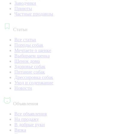
Заводчики
Приюты
Частные продавцы
Статьи
Все статьи
Породы собак
Мечтаете о щенке
Выбираем щенка
Щенок дома
Здоровье собак
Питание собак
Дрессировка собак
Уход и содержание
Новости
Объявления
Все объявления
На продажу
В добрые руки
Вязка