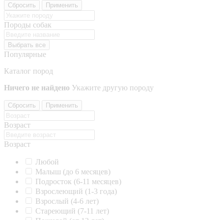
Сбросить
Применить
Породы собак
Выбрать все
Популярные
Каталог пород
Ничего не найдено
Укажите другую породу
Сбросить
Применить
Возраст
Возраст
Любой
Малыш (до 6 месяцев)
Подросток (6-11 месяцев)
Взрослеющий (1-3 года)
Взрослый (4-6 лет)
Стареющий (7-11 лет)