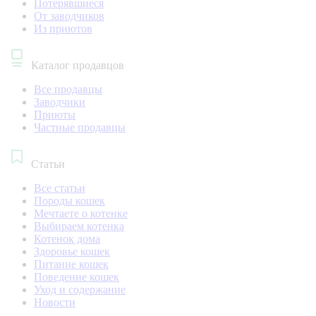
Потерявшиеся
От заводчиков
Из приютов
Каталог продавцов
Все продавцы
Заводчики
Приюты
Частные продавцы
Статьи
Все статьи
Породы кошек
Мечтаете о котенке
Выбираем котенка
Котенок дома
Здоровье кошек
Питание кошек
Поведение кошек
Уход и содержание
Новости