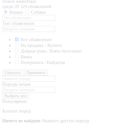
Поиск животных
среди 20 329 объявлений
Кошки
Собаки
Тип объявления
Все объявления
На продажу / Купить
Добрые руки / Взять бесплатно
Вязка
Потерялись / Найдены
Сбросить
Применить
Породы кошек
Выбрать все
Популярные
Каталог пород
Ничего не найдено
Укажите другую породу