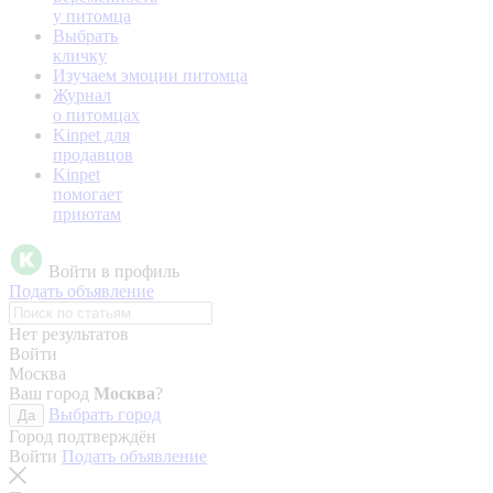
у питомца
Выбрать
кличку
Изучаем эмоции питомца
Журнал
о питомцах
Kinpet для
продавцов
Kinpet
помогает
приютам
Войти в профиль
Подать объявление
Нет результатов
Войти
Москва
Ваш город
Москва
?
Выбрать город
Да
Город подтверждён
Войти
Подать объявление