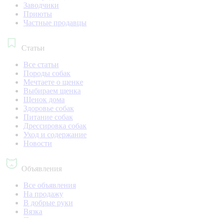
Заводчики
Приюты
Частные продавцы
Статьи
Все статьи
Породы собак
Мечтаете о щенке
Выбираем щенка
Щенок дома
Здоровье собак
Питание собак
Дрессировка собак
Уход и содержание
Новости
Объявления
Все объявления
На продажу
В добрые руки
Вязка