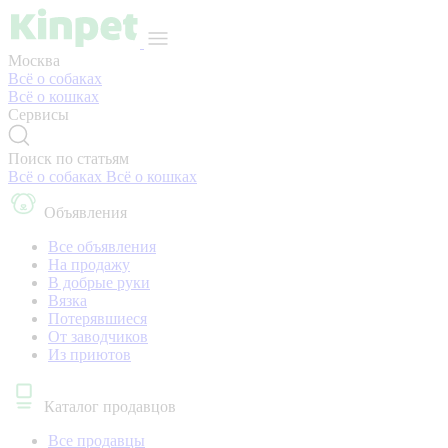
Москва
Всё о собаках
Всё о кошках
Сервисы
Поиск по статьям
Всё о собаках
Всё о кошках
Объявления
Все объявления
На продажу
В добрые руки
Вязка
Потерявшиеся
От заводчиков
Из приютов
Каталог продавцов
Все продавцы