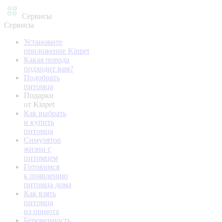
Сервисы
Сервисы
Установите
приложение Kinpet
Какая порода
подходит вам?
Подобрать
питомца
Подарки
от Kinpet
Как выбрать
и купить
питомца
Симулятор
жизни с
питомцем
Готовимся
к появлению
питомца дома
Как взять
питомца
из приюта
Беременность