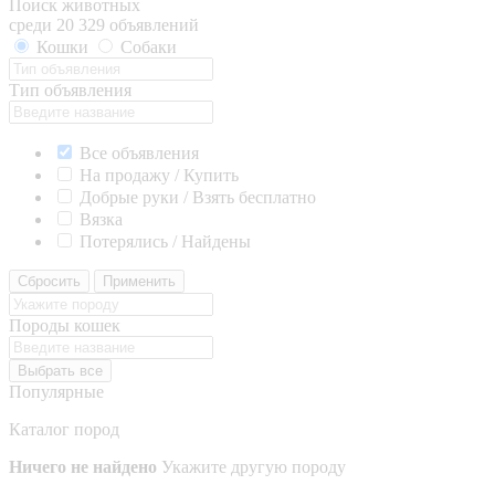
Поиск животных
среди 20 329 объявлений
Кошки
Собаки
Тип объявления
Все объявления
На продажу / Купить
Добрые руки / Взять бесплатно
Вязка
Потерялись / Найдены
Сбросить
Применить
Породы кошек
Выбрать все
Популярные
Каталог пород
Ничего не найдено
Укажите другую породу