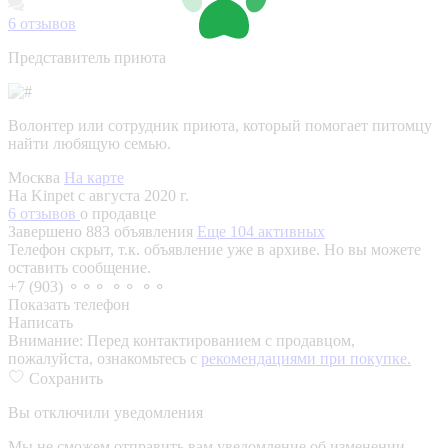
6
отзывов
Представитель приюта
Волонтер или сотрудник приюта, который помогает питомцу
найти любящую семью.
Москва
На карте
На Kinpet c августа 2020 г.
6 отзывов
о продавце
Завершено 883 объявления
Еще 104 активных
Телефон скрыт, т.к. объявление уже в архиве. Но вы можете
оставить сообщение.
+7 (903) ⚬⚬⚬ ⚬⚬ ⚬⚬
Показать телефон
Написать
Внимание:
Перед контактированием с продавцом,
пожалуйста, ознакомьтесь с
рекомендациями при покупке.
Сохранить
Вы отключили уведомления
Мы не сможем отправить вам уведомление об изменении