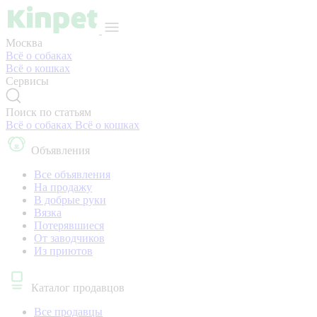
Москва
Всё о собаках
Всё о кошках
Сервисы
Поиск по статьям
Всё о собаках
Всё о кошках
Объявления
Все объявления
На продажу
В добрые руки
Вязка
Потерявшиеся
От заводчиков
Из приютов
Каталог продавцов
Все продавцы