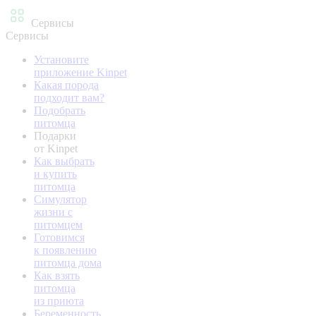
Сервисы
Сервисы
Установите
приложение Kinpet
Какая порода
подходит вам?
Подобрать
питомца
Подарки
от Kinpet
Как выбрать
и купить
питомца
Симулятор
жизни с
питомцем
Готовимся
к появлению
питомца дома
Как взять
питомца
из приюта
Беременность