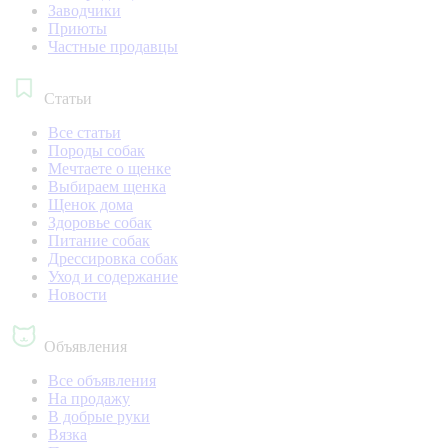
Заводчики
Приюты
Частные продавцы
Статьи
Все статьи
Породы собак
Мечтаете о щенке
Выбираем щенка
Щенок дома
Здоровье собак
Питание собак
Дрессировка собак
Уход и содержание
Новости
Объявления
Все объявления
На продажу
В добрые руки
Вязка