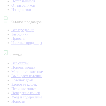
Потерявшиеся
От заводчиков
Из приютов
Каталог продавцов
Все продавцы
Заводчики
Приюты
Частные продавцы
Статьи
Все статьи
Породы кошек
Мечтаете о котенке
Выбираем котенка
Котенок дома
Здоровье кошек
Питание кошек
Поведение кошек
Уход и содержание
Новости