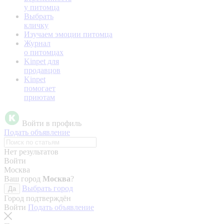
у питомца
Выбрать
кличку
Изучаем эмоции питомца
Журнал
о питомцах
Kinpet для
продавцов
Kinpet
помогает
приютам
Войти в профиль
Подать объявление
Нет результатов
Войти
Москва
Ваш город
Москва
?
Выбрать город
Да
Город подтверждён
Войти
Подать объявление