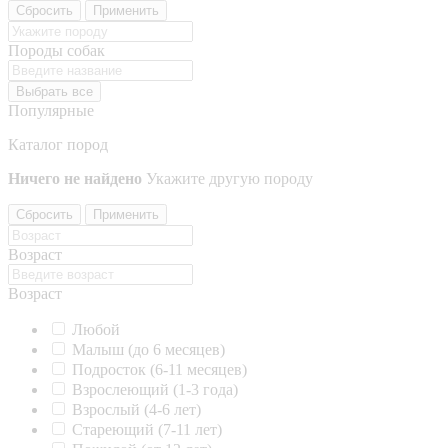
Сбросить
Применить
Породы собак
Выбрать все
Популярные
Каталог пород
Ничего не найдено
Укажите другую породу
Сбросить
Применить
Возраст
Возраст
Любой
Малыш (до 6 месяцев)
Подросток (6-11 месяцев)
Взрослеющий (1-3 года)
Взрослый (4-6 лет)
Стареющий (7-11 лет)