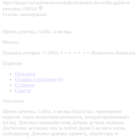
https://kinpet.ru/card/moskva/sobaki/shchenok-devochka-gabbi-4-
mesyatsa-118854/
Ссылка скопирована
Щенок-девочка, Габби, 4 месяца
Москва
Показать телефон
+7 (903) ⚬⚬⚬ ⚬⚬ ⚬⚬
Позвонить
Написать
Doghouse
Описание
Отзывы о продавце
(6)
О породе
Советы
Описание
Щенок-девочка, Габби, 4 месяца Красотка с мраморным
окрасом, очень необычная внешность, которая приковывает
взгляд. Девочка гладкошёрстная, добрая, ручная, игривая.
Достаточна активная, она за любой движ) Смелая и очень
любопытная. Девочка здорова, привита, обработана от