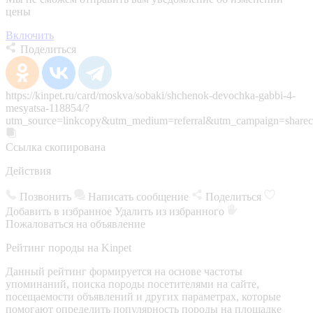
цены
Включить
Поделиться
https://kinpet.ru/card/moskva/sobaki/shchenok-devochka-gabbi-4-
mesyatsa-118854/?
utm_source=linkcopy&utm_medium=referral&utm_campaign=sharec
Ссылка скопирована
Действия
Позвонить
Написать сообщение
Поделиться
Добавить в избранное
Удалить из избранного
Пожаловаться на объявление
Рейтинг породы на Kinpet
Данный рейтинг формируется на основе частоты
упоминаний, поиска породы посетителями на сайте,
посещаемости объявлений и других параметрах, которые
помогают определить популярность породы на площадке