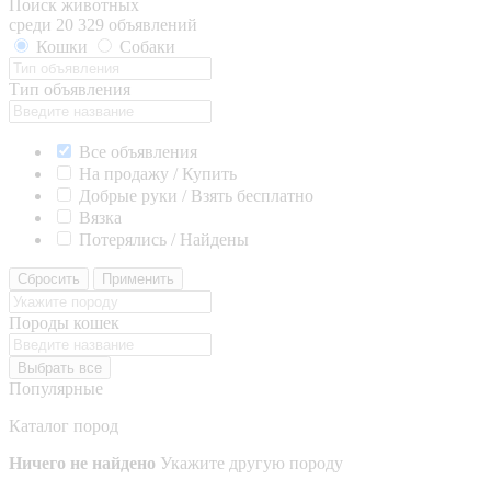
Поиск животных
среди 20 329 объявлений
Кошки
Собаки
Тип объявления
Все объявления
На продажу / Купить
Добрые руки / Взять бесплатно
Вязка
Потерялись / Найдены
Сбросить
Применить
Породы кошек
Выбрать все
Популярные
Каталог пород
Ничего не найдено
Укажите другую породу