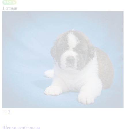
1 отзыв
3
Щенки сенбернара