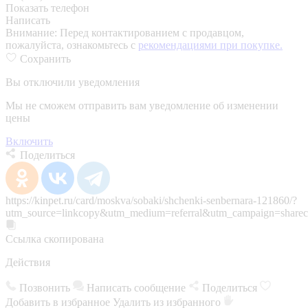
Показать телефон
Написать
Внимание:
Перед контактированием с продавцом,
пожалуйста, ознакомьтесь с
рекомендациями при покупке.
Сохранить
Вы отключили уведомления
Мы не сможем отправить вам уведомление об изменении
цены
Включить
Поделиться
https://kinpet.ru/card/moskva/sobaki/shchenki-senbernara-121860/?
utm_source=linkcopy&utm_medium=referral&utm_campaign=sharec
Ссылка скопирована
Действия
Позвонить
Написать сообщение
Поделиться
Добавить в избранное
Удалить из избранного