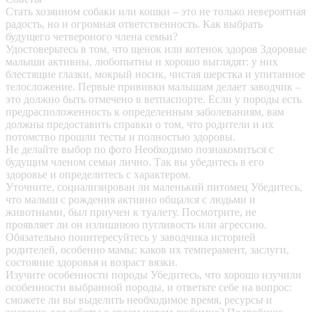
Стать хозяином собаки или кошки – это не только невероятная
радость, но и огромная ответственность. Как выбрать
будущего четвероного члена семьи?
Удостоверьтесь в том, что щенок или котенок здоров
Здоровые
малыши активны, любопытны и хорошо выглядят: у них
блестящие глазки, мокрый носик, чистая шерстка и упитанное
телосложение. Первые прививки малышам делает заводчик –
это должно быть отмечено в ветпаспорте. Если у породы есть
предрасположенность к определенным заболеваниям, вам
должны предоставить справки о том, что родители и их
потомство прошли тесты и полностью здоровы.
Не делайте выбор по фото
Необходимо познакомиться с
будущим членом семьи лично. Так вы убедитесь в его
здоровье и определитесь с характером.
Уточните, социализирован ли маленький питомец
Убедитесь,
что малыш с рождения активно общался с людьми и
животными, был приучен к туалету. Посмотрите, не
проявляет ли он излишнюю пугливость или агрессию.
Обязательно поинтересуйтесь у заводчика историей
родителей, особенно мамы: каков их темперамент, заслуги,
состояние здоровья и возраст вязки.
Изучите особенности породы
Убедитесь, что хорошо изучили
особенности выбранной породы, и ответьте себе на вопрос:
сможете ли вы выделить необходимое время, ресурсы и