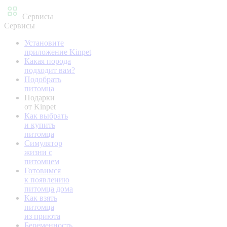
Сервисы
Сервисы
Установите
приложение Kinpet
Какая порода
подходит вам?
Подобрать
питомца
Подарки
от Kinpet
Как выбрать
и купить
питомца
Симулятор
жизни с
питомцем
Готовимся
к появлению
питомца дома
Как взять
питомца
из приюта
Беременность