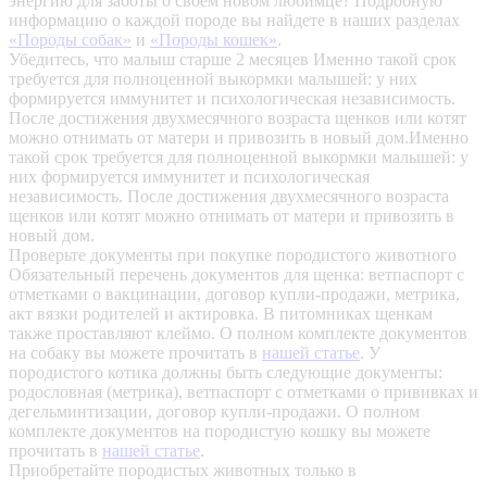
энергию для заботы о своем новом любимце? Подробную
информацию о каждой породе вы найдете в наших разделах
«Породы собак»
и
«Породы кошек»
.
Убедитесь, что малыш старше 2 месяцев
Именно такой срок
требуется для полноценной выкормки малышей: у них
формируется иммунитет и психологическая независимость.
После достижения двухмесячного возраста щенков или котят
можно отнимать от матери и привозить в новый дом.Именно
такой срок требуется для полноценной выкормки малышей: у
них формируется иммунитет и психологическая
независимость. После достижения двухмесячного возраста
щенков или котят можно отнимать от матери и привозить в
новый дом.
Проверьте документы при покупке породистого животного
Обязательный перечень документов для щенка: ветпаспорт с
отметками о вакцинации, договор купли-продажи, метрика,
акт вязки родителей и актировка. В питомниках щенкам
также проставляют клеймо. О полном комплекте документов
на собаку вы можете прочитать в
нашей статье
.
У
породистого котика должны быть следующие документы:
родословная (метрика), ветпаспорт с отметками о прививках и
дегельминтизации, договор купли-продажи. О полном
комплекте документов на породистую кошку вы можете
прочитать в
нашей статье
.
Приобретайте породистых животных только в