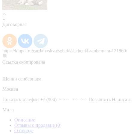
Договорная
https://kinpet.ru/card/moskva/sobaki/shchenki-senbernara-121860/
Ссылка скопирована
Щенки сенбернара
Москва
Показать телефон
+7 (904) ⚬⚬⚬ ⚬⚬ ⚬⚬
Позвонить
Написать
Мила
Описание
Отзывы о продавце
(0)
О породе