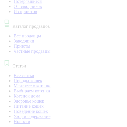
Потерявшиеся
От заводчиков
Из приютов
Каталог продавцов
Все продавцы
Заводчики
Приюты
Частные продавцы
Статьи
Все статьи
Породы кошек
Мечтаете о котенке
Выбираем котенка
Котенок дома
Здоровье кошек
Питание кошек
Поведение кошек
Уход и содержание
Новости