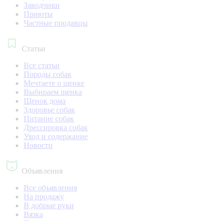
Заводчики
Приюты
Частные продавцы
Статьи
Все статьи
Породы собак
Мечтаете о щенке
Выбираем щенка
Щенок дома
Здоровье собак
Питание собак
Дрессировка собак
Уход и содержание
Новости
Объявления
Все объявления
На продажу
В добрые руки
Вязка