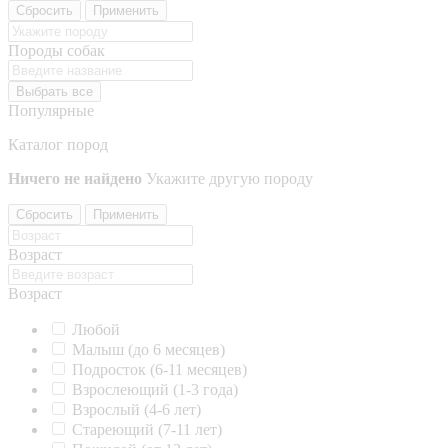
Сбросить
Применить
Породы собак
Выбрать все
Популярные
Каталог пород
Ничего не найдено
Укажите другую породу
Сбросить
Применить
Возраст
Возраст
Любой
Малыш (до 6 месяцев)
Подросток (6-11 месяцев)
Взрослеющий (1-3 года)
Взрослый (4-6 лет)
Стареющий (7-11 лет)