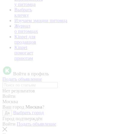
у питомца
Выбрать
кличку
Изучаем эмоции питомца
Журнал
о питомцах
Kinpet для
продавцов
Kinpet
помогает
приютам
Войти в профиль
Подать объявление
Нет результатов
Войти
Москва
Ваш город
Москва
?
Выбрать город
Да
Город подтверждён
Войти
Подать объявление