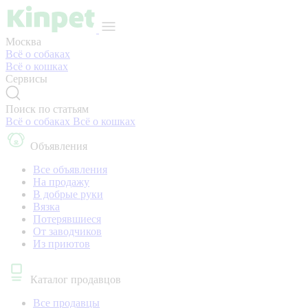
Москва
Всё о собаках
Всё о кошках
Сервисы
Поиск по статьям
Всё о собаках
Всё о кошках
Объявления
Все объявления
На продажу
В добрые руки
Вязка
Потерявшиеся
От заводчиков
Из приютов
Каталог продавцов
Все продавцы