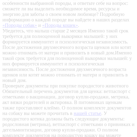
особенности выбранной породы, и ответьте себе на вопрос:
сможете ли вы выделить необходимое время, ресурсы и
энергию для заботы о своем новом любимце? Подробную
информацию о каждой породе вы найдете в наших разделах
«Породы собак»
и
«Породы кошек»
.
Убедитесь, что малыш старше 2 месяцев
Именно такой срок
требуется для полноценной выкормки малышей: у них
формируется иммунитет и психологическая независимость.
После достижения двухмесячного возраста щенков или котят
можно отнимать от матери и привозить в новый дом.Именно
такой срок требуется для полноценной выкормки малышей: у
них формируется иммунитет и психологическая
независимость. После достижения двухмесячного возраста
щенков или котят можно отнимать от матери и привозить в
новый дом.
Проверьте документы при покупке породистого животного
Обязательный перечень документов для щенка: ветпаспорт с
отметками о вакцинации, договор купли-продажи, метрика,
акт вязки родителей и актировка. В питомниках щенкам
также проставляют клеймо. О полном комплекте документов
на собаку вы можете прочитать в
нашей статье
.
У
породистого котика должны быть следующие документы:
родословная (метрика), ветпаспорт с отметками о прививках и
дегельминтизации, договор купли-продажи. О полном
комплекте документов на породистую кошку вы можете