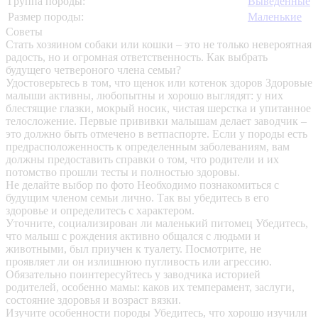
Группа породы:
Выведенные
Размер породы:
Маленькие
Советы
Стать хозяином собаки или кошки – это не только невероятная
радость, но и огромная ответственность. Как выбрать
будущего четвероного члена семьи?
Удостоверьтесь в том, что щенок или котенок здоров
Здоровые
малыши активны, любопытны и хорошо выглядят: у них
блестящие глазки, мокрый носик, чистая шерстка и упитанное
телосложение. Первые прививки малышам делает заводчик –
это должно быть отмечено в ветпаспорте. Если у породы есть
предрасположенность к определенным заболеваниям, вам
должны предоставить справки о том, что родители и их
потомство прошли тесты и полностью здоровы.
Не делайте выбор по фото
Необходимо познакомиться с
будущим членом семьи лично. Так вы убедитесь в его
здоровье и определитесь с характером.
Уточните, социализирован ли маленький питомец
Убедитесь,
что малыш с рождения активно общался с людьми и
животными, был приучен к туалету. Посмотрите, не
проявляет ли он излишнюю пугливость или агрессию.
Обязательно поинтересуйтесь у заводчика историей
родителей, особенно мамы: каков их темперамент, заслуги,
состояние здоровья и возраст вязки.
Изучите особенности породы
Убедитесь, что хорошо изучили