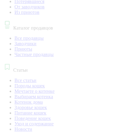
Потерявшиеся
От заводчиков
Из приютов
Каталог продавцов
Все продавцы
Заводчики
Приюты
Частные продавцы
Статьи
Все статьи
Породы кошек
Мечтаете о котенке
Выбираем котенка
Котенок дома
Здоровье кошек
Питание кошек
Поведение кошек
Уход и содержание
Новости