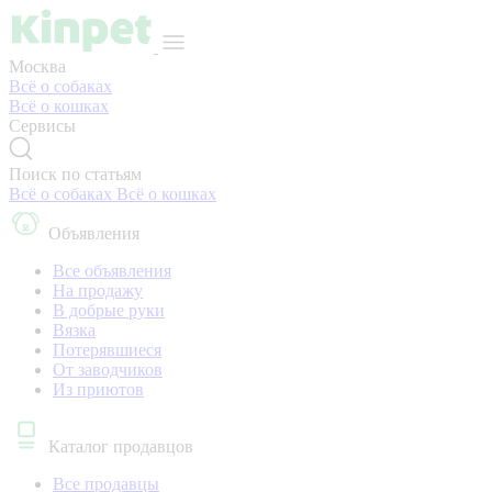
Москва
Всё о собаках
Всё о кошках
Сервисы
Поиск по статьям
Всё о собаках
Всё о кошках
Объявления
Все объявления
На продажу
В добрые руки
Вязка
Потерявшиеся
От заводчиков
Из приютов
Каталог продавцов
Все продавцы