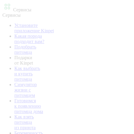
Сервисы
Сервисы
Установите
приложение Kinpet
Какая порода
подходит вам?
Подобрать
питомца
Подарки
от Kinpet
Как выбрать
и купить
питомца
Симулятор
жизни с
питомцем
Готовимся
к появлению
питомца дома
Как взять
питомца
из приюта
Беременность