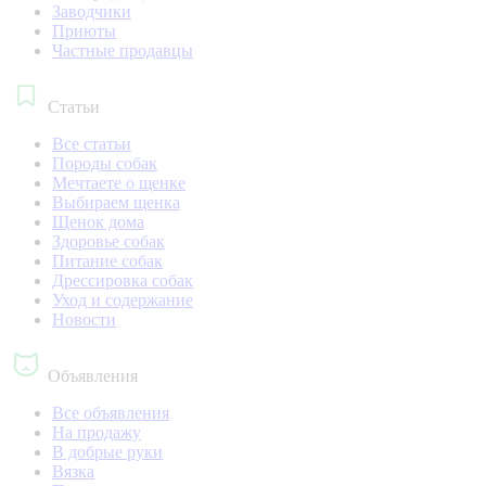
Заводчики
Приюты
Частные продавцы
Статьи
Все статьи
Породы собак
Мечтаете о щенке
Выбираем щенка
Щенок дома
Здоровье собак
Питание собак
Дрессировка собак
Уход и содержание
Новости
Объявления
Все объявления
На продажу
В добрые руки
Вязка