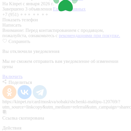
На Kinpet c января 2026 г.
Завершено 3 объявления
Еще 5 активных
+7 (951) ⚬⚬⚬ ⚬⚬ ⚬⚬
Показать телефон
Написать
Внимание:
Перед контактированием с продавцом,
пожалуйста, ознакомьтесь с
рекомендациями при покупке.
Сохранить
Вы отключили уведомления
Мы не сможем отправить вам уведомление об изменении
цены
Включить
Поделиться
https://kinpet.ru/card/moskva/sobaki/shchenki-maltipu-120769/?
utm_source=linkcopy&utm_medium=referral&utm_campaign=sharec
Ссылка скопирована
Действия