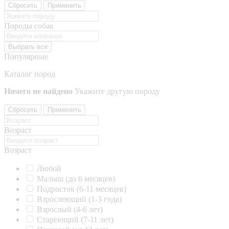
Сбросить
Применить
Породы собак
Выбрать все
Популярные
Каталог пород
Ничего не найдено
Укажите другую породу
Сбросить
Применить
Возраст
Возраст
Любой
Малыш (до 6 месяцев)
Подросток (6-11 месяцев)
Взрослеющий (1-3 года)
Взрослый (4-6 лет)
Стареющий (7-11 лет)