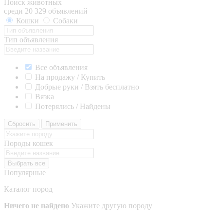
Поиск животных
среди 20 329 объявлений
Кошки
Собаки
Тип объявления
Все объявления
На продажу / Купить
Добрые руки / Взять бесплатно
Вязка
Потерялись / Найдены
Сбросить
Применить
Породы кошек
Выбрать все
Популярные
Каталог пород
Ничего не найдено
Укажите другую породу