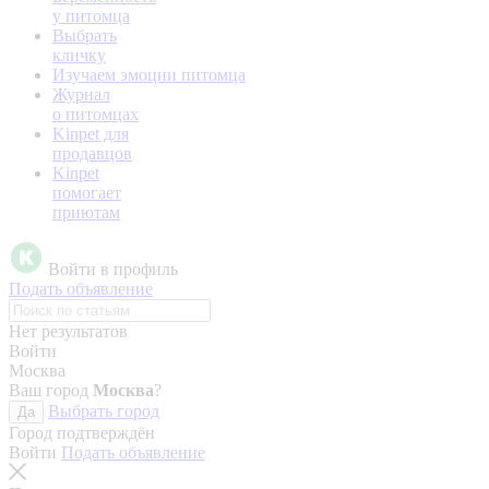
у питомца
Выбрать
кличку
Изучаем эмоции питомца
Журнал
о питомцах
Kinpet для
продавцов
Kinpet
помогает
приютам
Войти в профиль
Подать объявление
Нет результатов
Войти
Москва
Ваш город
Москва
?
Выбрать город
Да
Город подтверждён
Войти
Подать объявление