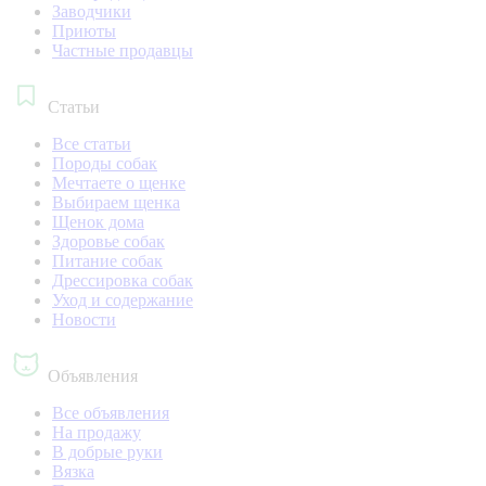
Заводчики
Приюты
Частные продавцы
Статьи
Все статьи
Породы собак
Мечтаете о щенке
Выбираем щенка
Щенок дома
Здоровье собак
Питание собак
Дрессировка собак
Уход и содержание
Новости
Объявления
Все объявления
На продажу
В добрые руки
Вязка