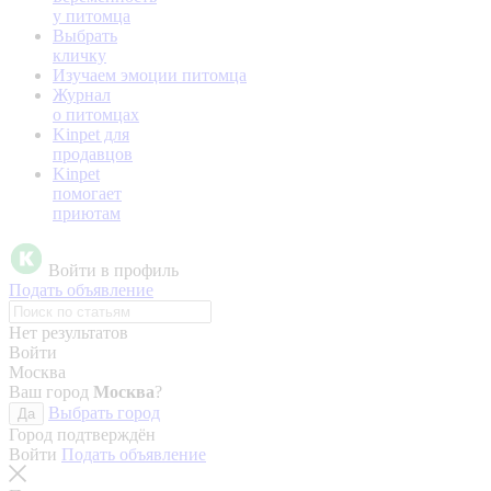
у питомца
Выбрать
кличку
Изучаем эмоции питомца
Журнал
о питомцах
Kinpet для
продавцов
Kinpet
помогает
приютам
Войти в профиль
Подать объявление
Нет результатов
Войти
Москва
Ваш город
Москва
?
Выбрать город
Да
Город подтверждён
Войти
Подать объявление