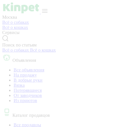
Москва
Всё о собаках
Всё о кошках
Сервисы
Поиск по статьям
Всё о собаках
Всё о кошках
Объявления
Все объявления
На продажу
В добрые руки
Вязка
Потерявшиеся
От заводчиков
Из приютов
Каталог продавцов
Все продавцы