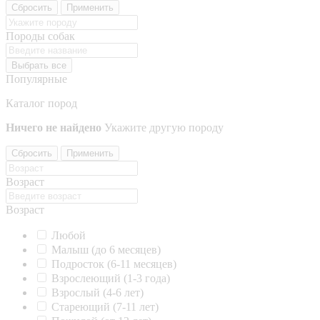
Сбросить
Применить
Породы собак
Выбрать все
Популярные
Каталог пород
Ничего не найдено
Укажите другую породу
Сбросить
Применить
Возраст
Возраст
Любой
Малыш (до 6 месяцев)
Подросток (6-11 месяцев)
Взрослеющий (1-3 года)
Взрослый (4-6 лет)
Стареющий (7-11 лет)