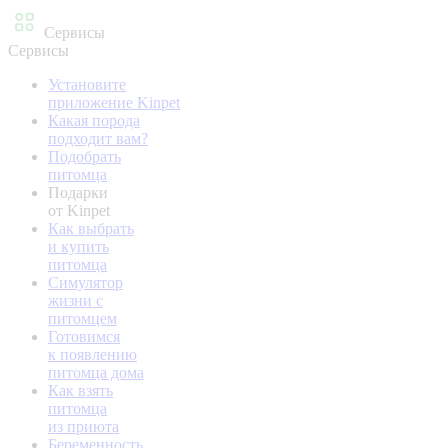
Сервисы
Сервисы
Установите
приложение Kinpet
Какая порода
подходит вам?
Подобрать
питомца
Подарки
от Kinpet
Как выбрать
и купить
питомца
Симулятор
жизни с
питомцем
Готовимся
к появлению
питомца дома
Как взять
питомца
из приюта
Беременность