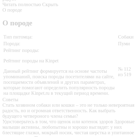
Читать полностью
Скрыть
О породе
О породе
Тип питомца:
Собаки
Порода:
Пуми
Рейтинг породы:
Рейтинг породы на Kinpet
№ 112
Данный рейтинг формируется на основе частоты
из 519
упоминаний, поиска породы посетителями на сайте,
посещаемости объявлений и других параметрах,
которые помогают определить популярность породы
на площадке Kinpet.ru в текущий период времени.
Советы
Стать хозяином собаки или кошки – это не только невероятная
радость, но и огромная ответственность. Как выбрать
будущего четвероного члена семьи?
Удостоверьтесь в том, что щенок или котенок здоров
Здоровые
малыши активны, любопытны и хорошо выглядят: у них
блестящие глазки, мокрый носик, чистая шерстка и упитанное