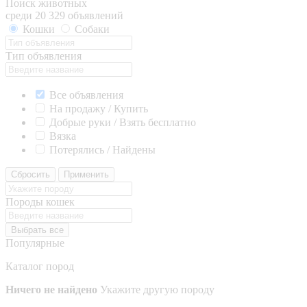
Поиск животных
среди 20 329 объявлений
Кошки
Собаки
Тип объявления
Все объявления
На продажу / Купить
Добрые руки / Взять бесплатно
Вязка
Потерялись / Найдены
Сбросить
Применить
Породы кошек
Выбрать все
Популярные
Каталог пород
Ничего не найдено
Укажите другую породу