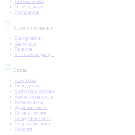
Потерявшиеся
От заводчиков
Из приютов
Каталог продавцов
Все продавцы
Заводчики
Приюты
Частные продавцы
Статьи
Все статьи
Породы кошек
Мечтаете о котенке
Выбираем котенка
Котенок дома
Здоровье кошек
Питание кошек
Поведение кошек
Уход и содержание
Новости