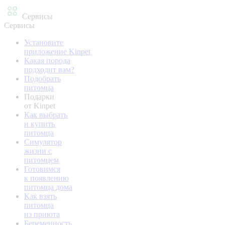
Сервисы
Сервисы
Установите
приложение Kinpet
Какая порода
подходит вам?
Подобрать
питомца
Подарки
от Kinpet
Как выбрать
и купить
питомца
Симулятор
жизни с
питомцем
Готовимся
к появлению
питомца дома
Как взять
питомца
из приюта
Беременность