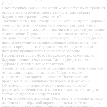
Советы
Стать хозяином собаки или кошки – это не только невероятная
радость, но и огромная ответственность. Как выбрать
будущего четвероного члена семьи?
Удостоверьтесь в том, что щенок или котенок здоров
Здоровые
малыши активны, любопытны и хорошо выглядят: у них
блестящие глазки, мокрый носик, чистая шерстка и упитанное
телосложение. Первые прививки малышам делает заводчик –
это должно быть отмечено в ветпаспорте. Если у породы есть
предрасположенность к определенным заболеваниям, вам
должны предоставить справки о том, что родители и их
потомство прошли тесты и полностью здоровы.
Не делайте выбор по фото
Необходимо познакомиться с
будущим членом семьи лично. Так вы убедитесь в его
здоровье и определитесь с характером.
Уточните, социализирован ли маленький питомец
Убедитесь,
что малыш с рождения активно общался с людьми и
животными, был приучен к туалету. Посмотрите, не
проявляет ли он излишнюю пугливость или агрессию.
Обязательно поинтересуйтесь у заводчика историей
родителей, особенно мамы: каков их темперамент, заслуги,
состояние здоровья и возраст вязки.
Изучите особенности породы
Убедитесь, что хорошо изучили
особенности выбранной породы, и ответьте себе на вопрос:
сможете ли вы выделить необходимое время, ресурсы и