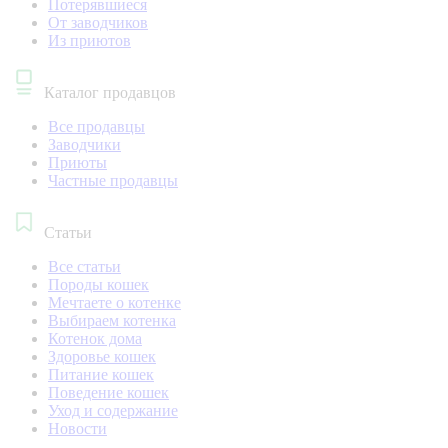
Потерявшиеся
От заводчиков
Из приютов
Каталог продавцов
Все продавцы
Заводчики
Приюты
Частные продавцы
Статьи
Все статьи
Породы кошек
Мечтаете о котенке
Выбираем котенка
Котенок дома
Здоровье кошек
Питание кошек
Поведение кошек
Уход и содержание
Новости