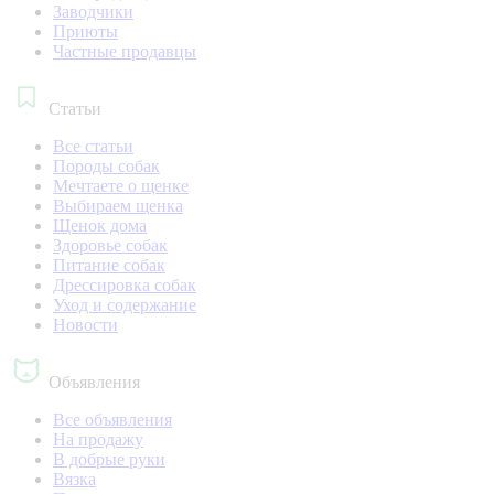
Заводчики
Приюты
Частные продавцы
Статьи
Все статьи
Породы собак
Мечтаете о щенке
Выбираем щенка
Щенок дома
Здоровье собак
Питание собак
Дрессировка собак
Уход и содержание
Новости
Объявления
Все объявления
На продажу
В добрые руки
Вязка