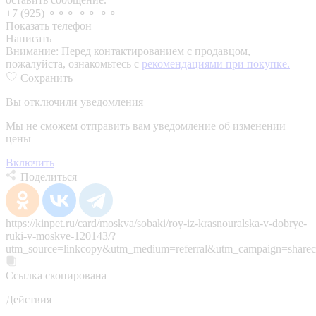
+7 (925) ⚬⚬⚬ ⚬⚬ ⚬⚬
Показать телефон
Написать
Внимание:
Перед контактированием с продавцом,
пожалуйста, ознакомьтесь с
рекомендациями при покупке.
Сохранить
Вы отключили уведомления
Мы не сможем отправить вам уведомление об изменении
цены
Включить
Поделиться
https://kinpet.ru/card/moskva/sobaki/roy-iz-krasnouralska-v-dobrye-
ruki-v-moskve-120143/?
utm_source=linkcopy&utm_medium=referral&utm_campaign=sharec
Ссылка скопирована
Действия