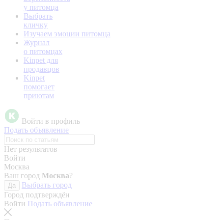
у питомца
Выбрать
кличку
Изучаем эмоции питомца
Журнал
о питомцах
Kinpet для
продавцов
Kinpet
помогает
приютам
Войти в профиль
Подать объявление
Нет результатов
Войти
Москва
Ваш город
Москва
?
Выбрать город
Да
Город подтверждён
Войти
Подать объявление