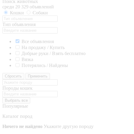
Поиск животных
среди 20 329 объявлений
Кошки
Собаки
Тип объявления
Все объявления
На продажу / Купить
Добрые руки / Взять бесплатно
Вязка
Потерялись / Найдены
Сбросить
Применить
Породы кошек
Выбрать все
Популярные
Каталог пород
Ничего не найдено
Укажите другую породу