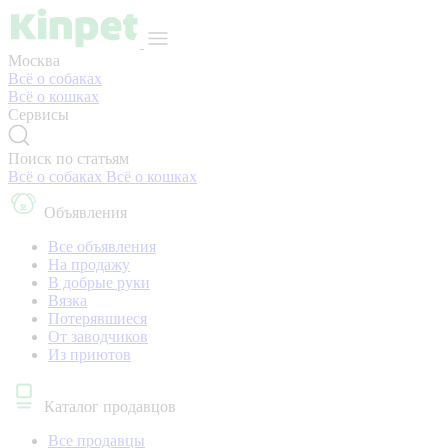
Москва
Всё о собаках
Всё о кошках
Сервисы
Поиск по статьям
Всё о собаках
Всё о кошках
Объявления
Все объявления
На продажу
В добрые руки
Вязка
Потерявшиеся
От заводчиков
Из приютов
Каталог продавцов
Все продавцы