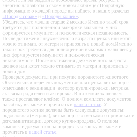
энергию для заботы о своем новом любимце? Подробную
информацию о каждой породе вы найдете в наших разделах
«Породы собак»
и
«Породы кошек»
.
Убедитесь, что малыш старше 2 месяцев
Именно такой срок
требуется для полноценной выкормки малышей: у них
формируется иммунитет и психологическая независимость.
После достижения двухмесячного возраста щенков или котят
можно отнимать от матери и привозить в новый дом.Именно
такой срок требуется для полноценной выкормки малышей: у
них формируется иммунитет и психологическая
независимость. После достижения двухмесячного возраста
щенков или котят можно отнимать от матери и привозить в
новый дом.
Проверьте документы при покупке породистого животного
Обязательный перечень документов для щенка: ветпаспорт с
отметками о вакцинации, договор купли-продажи, метрика,
акт вязки родителей и актировка. В питомниках щенкам
также проставляют клеймо. О полном комплекте документов
на собаку вы можете прочитать в
нашей статье
.
У
породистого котика должны быть следующие документы:
родословная (метрика), ветпаспорт с отметками о прививках и
дегельминтизации, договор купли-продажи. О полном
комплекте документов на породистую кошку вы можете
прочитать в
нашей статье
.