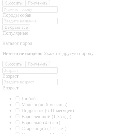
Сбросить
Применить
Породы собак
Выбрать все
Популярные
Каталог пород
Ничего не найдено
Укажите другую породу
Сбросить
Применить
Возраст
Возраст
Любой
Малыш (до 6 месяцев)
Подросток (6-11 месяцев)
Взрослеющий (1-3 года)
Взрослый (4-6 лет)
Стареющий (7-11 лет)