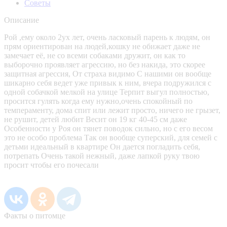
Советы
Описание
Рой ,ему около 2ух лет, очень ласковый парень к людям, он
прям ориентирован на людей,кошку не обижает даже не
замечает её, не со всеми собаками дружит, он как то
выборочно проявляет агрессию, но без накида, это скорее
защитная агрессия, От страха видимо С нашими он вообще
шикарно себя ведет уже привык к ним, вчера подружился с
одной собачкой мелкой на улице Терпит выгул полностью,
просится гулять когда ему нужно,очень спокойный по
темпераменту, дома спит или лежит просто, ничего не грызет,
не рушит, детей любит Весит он 19 кг 40-45 см даже
Особенности у Роя он тянет поводок сильно, но с его весом
это не особо проблема Так он вообще суперский, для семей с
детьми идеальный в квартире Он дается погладить себя,
потрепать Очень такой нежный, даже лапкой руку твою
просит чтобы его почесали
Факты о питомце