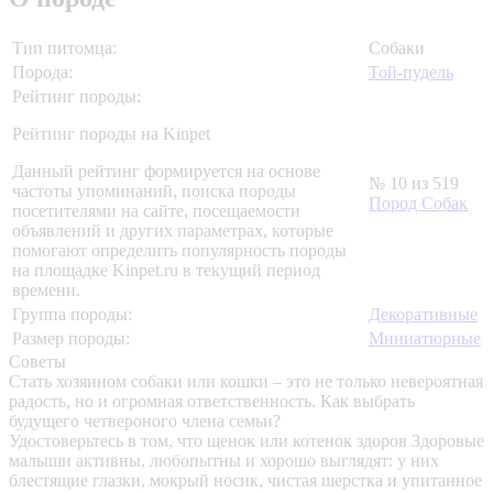
Тип питомца:
Собаки
Порода:
Той-пудель
Рейтинг породы:
Рейтинг породы на Kinpet
Данный рейтинг формируется на основе
№ 10 из 519
частоты упоминаний, поиска породы
Пород Собак
посетителями на сайте, посещаемости
объявлений и других параметрах, которые
помогают определить популярность породы
на площадке Kinpet.ru в текущий период
времени.
Группа породы:
Декоративные
Размер породы:
Миниатюрные
Советы
Стать хозяином собаки или кошки – это не только невероятная
радость, но и огромная ответственность. Как выбрать
будущего четвероного члена семьи?
Удостоверьтесь в том, что щенок или котенок здоров
Здоровые
малыши активны, любопытны и хорошо выглядят: у них
блестящие глазки, мокрый носик, чистая шерстка и упитанное