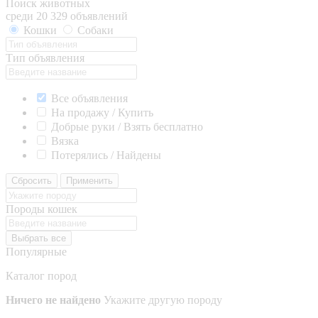
Поиск животных
среди 20 329 объявлений
Кошки
Собаки
Тип объявления
Все объявления
На продажу / Купить
Добрые руки / Взять бесплатно
Вязка
Потерялись / Найдены
Сбросить
Применить
Породы кошек
Выбрать все
Популярные
Каталог пород
Ничего не найдено
Укажите другую породу