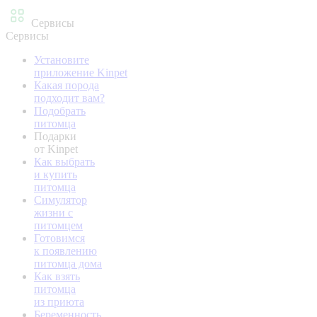
Сервисы
Сервисы
Установите
приложение Kinpet
Какая порода
подходит вам?
Подобрать
питомца
Подарки
от Kinpet
Как выбрать
и купить
питомца
Симулятор
жизни с
питомцем
Готовимся
к появлению
питомца дома
Как взять
питомца
из приюта
Беременность