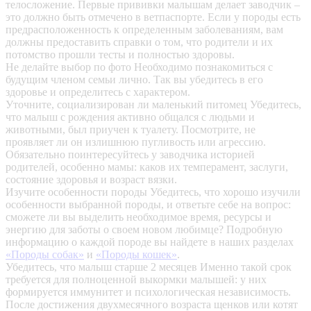
телосложение. Первые прививки малышам делает заводчик –
это должно быть отмечено в ветпаспорте. Если у породы есть
предрасположенность к определенным заболеваниям, вам
должны предоставить справки о том, что родители и их
потомство прошли тесты и полностью здоровы.
Не делайте выбор по фото
Необходимо познакомиться с
будущим членом семьи лично. Так вы убедитесь в его
здоровье и определитесь с характером.
Уточните, социализирован ли маленький питомец
Убедитесь,
что малыш с рождения активно общался с людьми и
животными, был приучен к туалету. Посмотрите, не
проявляет ли он излишнюю пугливость или агрессию.
Обязательно поинтересуйтесь у заводчика историей
родителей, особенно мамы: каков их темперамент, заслуги,
состояние здоровья и возраст вязки.
Изучите особенности породы
Убедитесь, что хорошо изучили
особенности выбранной породы, и ответьте себе на вопрос:
сможете ли вы выделить необходимое время, ресурсы и
энергию для заботы о своем новом любимце? Подробную
информацию о каждой породе вы найдете в наших разделах
«Породы собак»
и
«Породы кошек»
.
Убедитесь, что малыш старше 2 месяцев
Именно такой срок
требуется для полноценной выкормки малышей: у них
формируется иммунитет и психологическая независимость.
После достижения двухмесячного возраста щенков или котят