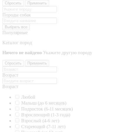
Сбросить
Применить
Породы собак
Выбрать все
Популярные
Каталог пород
Ничего не найдено
Укажите другую породу
Сбросить
Применить
Возраст
Возраст
Любой
Малыш (до 6 месяцев)
Подросток (6-11 месяцев)
Взрослеющий (1-3 года)
Взрослый (4-6 лет)
Стареющий (7-11 лет)