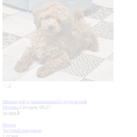
2
Щенеи той и миниатюрного пуделя ркф
Москва
Сегодня, 09:27
50 000 ₽
Ирина
Частный продавец
1 отзыв