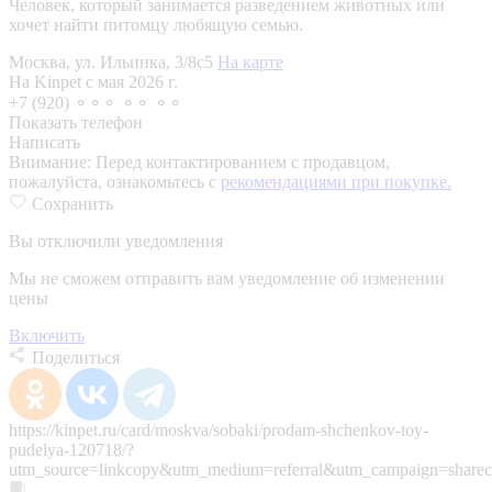
Человек, который занимается разведением животных или
хочет найти питомцу любящую семью.
Москва, ул. Ильинка, 3/8с5
На карте
На Kinpet c мая 2026 г.
+7 (920) ⚬⚬⚬ ⚬⚬ ⚬⚬
Показать телефон
Написать
Внимание:
Перед контактированием с продавцом,
пожалуйста, ознакомьтесь с
рекомендациями при покупке.
Сохранить
Вы отключили уведомления
Мы не сможем отправить вам уведомление об изменении
цены
Включить
Поделиться
https://kinpet.ru/card/moskva/sobaki/prodam-shchenkov-toy-
pudelya-120718/?
utm_source=linkcopy&utm_medium=referral&utm_campaign=sharec