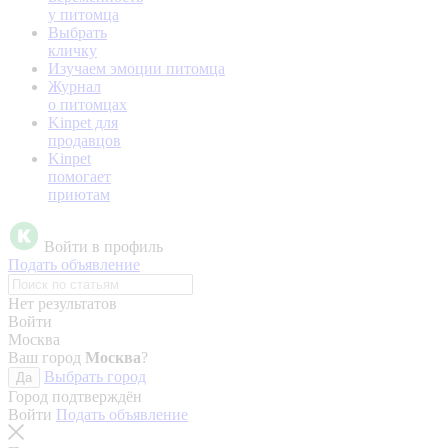
у питомца
Выбрать
кличку
Изучаем эмоции питомца
Журнал
о питомцах
Kinpet для
продавцов
Kinpet
помогает
приютам
Войти в профиль
Подать объявление
Нет результатов
Войти
Москва
Ваш город
Москва
?
Выбрать город
Да
Город подтверждён
Войти
Подать объявление