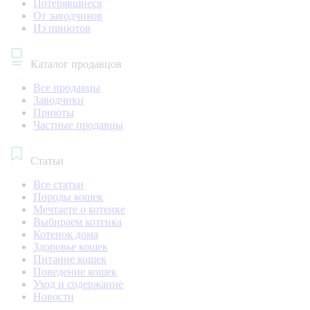
Потерявшиеся
От заводчиков
Из приютов
Каталог продавцов
Все продавцы
Заводчики
Приюты
Частные продавцы
Статьи
Все статьи
Породы кошек
Мечтаете о котенке
Выбираем котенка
Котенок дома
Здоровье кошек
Питание кошек
Поведение кошек
Уход и содержание
Новости