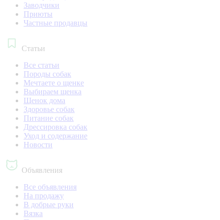
Заводчики
Приюты
Частные продавцы
Статьи
Все статьи
Породы собак
Мечтаете о щенке
Выбираем щенка
Щенок дома
Здоровье собак
Питание собак
Дрессировка собак
Уход и содержание
Новости
Объявления
Все объявления
На продажу
В добрые руки
Вязка