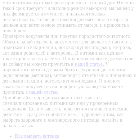
можно отнимать от матери и привозить в новый дом.Именно
такой срок требуется для полноценной выкормки малышей: у
них формируется иммунитет и психологическая
независимость. После достижения двухмесячного возраста
щенков или котят можно отнимать от матери и привозить в
новый дом.
Проверьте документы при покупке породистого животного
Обязательный перечень документов для щенка: ветпаспорт с
отметками о вакцинации, договор купли-продажи, метрика,
акт вязки родителей и актировка. В питомниках щенкам
также проставляют клеймо. О полном комплекте документов
на собаку вы можете прочитать в
нашей статье
.
У
породистого котика должны быть следующие документы:
родословная (метрика), ветпаспорт с отметками о прививках и
дегельминтизации, договор купли-продажи. О полном
комплекте документов на породистую кошку вы можете
прочитать в
нашей статье
.
Приобретайте породистых животных только в
специализированных питомниках или у проверенных
заводчиков. Если у вас есть подозрения на мошеннические
действия – сразу же сообщите нам.
Подробнее о том, как
выбрать здорового и чистокровного питомца, читайте в
наших статьях:
Как выбрать котенка