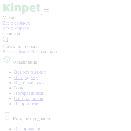
Москва
Всё о собаках
Всё о кошках
Сервисы
Поиск по статьям
Всё о собаках
Всё о кошках
Объявления
Все объявления
На продажу
В добрые руки
Вязка
Потерявшиеся
От заводчиков
Из приютов
Каталог продавцов
Все продавцы