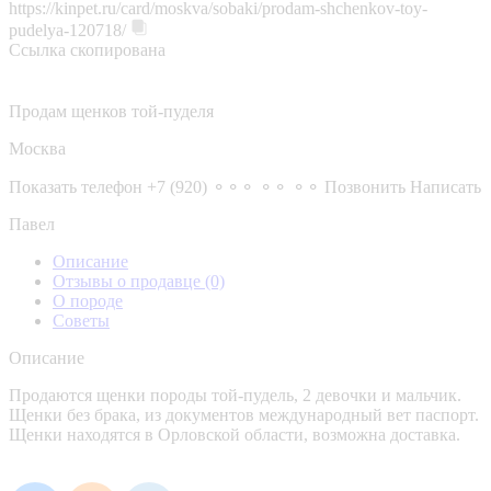
https://kinpet.ru/card/moskva/sobaki/prodam-shchenkov-toy-
pudelya-120718/
Ссылка скопирована
Продам щенков той-пуделя
Москва
Показать телефон
+7 (920) ⚬⚬⚬ ⚬⚬ ⚬⚬
Позвонить
Написать
Павел
Описание
Отзывы о продавце
(0)
О породе
Советы
Описание
Продаются щенки породы той-пудель, 2 девочки и мальчик.
Щенки без брака, из документов международный вет паспорт.
Щенки находятся в Орловской области, возможна доставка.