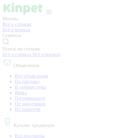
Москва
Всё о собаках
Всё о кошках
Сервисы
Поиск по статьям
Всё о собаках
Всё о кошках
Объявления
Все объявления
На продажу
В добрые руки
Вязка
Потерявшиеся
От заводчиков
Из приютов
Каталог продавцов
Все продавцы