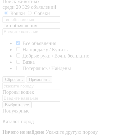
Поиск животных
среди 20 329 объявлений
Кошки
Собаки
Тип объявления
Все объявления
На продажу / Купить
Добрые руки / Взять бесплатно
Вязка
Потерялись / Найдены
Сбросить
Применить
Породы кошек
Выбрать все
Популярные
Каталог пород
Ничего не найдено
Укажите другую породу