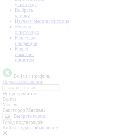
у питомца
Выбрать
кличку
Изучаем эмоции питомца
Журнал
о питомцах
Kinpet для
продавцов
Kinpet
помогает
приютам
Войти в профиль
Подать объявление
Нет результатов
Войти
Москва
Ваш город
Москва
?
Выбрать город
Да
Город подтверждён
Войти
Подать объявление