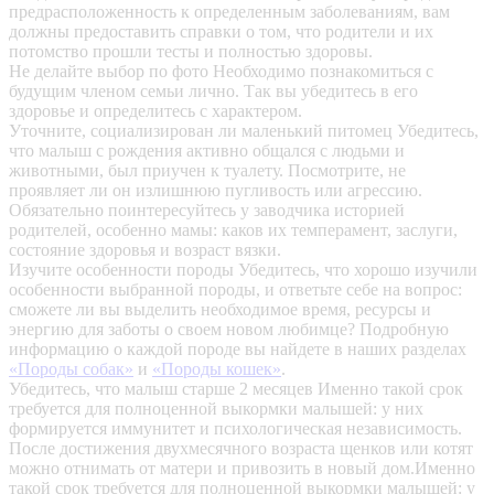
предрасположенность к определенным заболеваниям, вам
должны предоставить справки о том, что родители и их
потомство прошли тесты и полностью здоровы.
Не делайте выбор по фото
Необходимо познакомиться с
будущим членом семьи лично. Так вы убедитесь в его
здоровье и определитесь с характером.
Уточните, социализирован ли маленький питомец
Убедитесь,
что малыш с рождения активно общался с людьми и
животными, был приучен к туалету. Посмотрите, не
проявляет ли он излишнюю пугливость или агрессию.
Обязательно поинтересуйтесь у заводчика историей
родителей, особенно мамы: каков их темперамент, заслуги,
состояние здоровья и возраст вязки.
Изучите особенности породы
Убедитесь, что хорошо изучили
особенности выбранной породы, и ответьте себе на вопрос:
сможете ли вы выделить необходимое время, ресурсы и
энергию для заботы о своем новом любимце? Подробную
информацию о каждой породе вы найдете в наших разделах
«Породы собак»
и
«Породы кошек»
.
Убедитесь, что малыш старше 2 месяцев
Именно такой срок
требуется для полноценной выкормки малышей: у них
формируется иммунитет и психологическая независимость.
После достижения двухмесячного возраста щенков или котят
можно отнимать от матери и привозить в новый дом.Именно
такой срок требуется для полноценной выкормки малышей: у