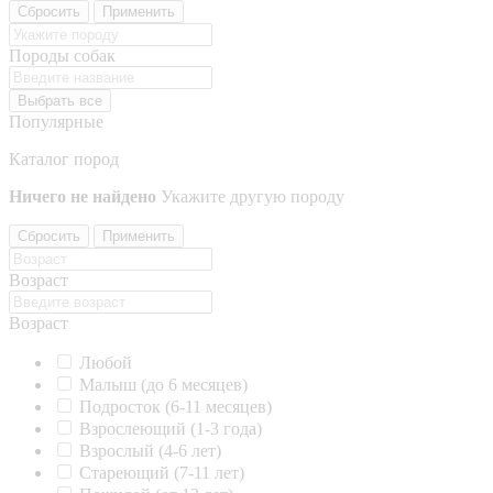
Сбросить
Применить
Породы собак
Выбрать все
Популярные
Каталог пород
Ничего не найдено
Укажите другую породу
Сбросить
Применить
Возраст
Возраст
Любой
Малыш (до 6 месяцев)
Подросток (6-11 месяцев)
Взрослеющий (1-3 года)
Взрослый (4-6 лет)
Стареющий (7-11 лет)