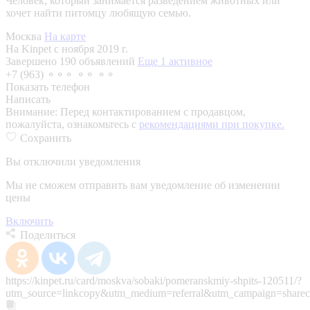
Человек, который занимается разведением животных или
хочет найти питомцу любящую семью.
Москва
На карте
На Kinpet c ноября 2019 г.
Завершено 190 объявлений
Еще 1 активное
+7 (963) ⚬⚬⚬ ⚬⚬ ⚬⚬
Показать телефон
Написать
Внимание:
Перед контактированием с продавцом,
пожалуйста, ознакомьтесь с
рекомендациями при покупке.
Сохранить
Вы отключили уведомления
Мы не сможем отправить вам уведомление об изменении
цены
Включить
Поделиться
https://kinpet.ru/card/moskva/sobaki/pomeranskmiy-shpits-120511/?
utm_source=linkcopy&utm_medium=referral&utm_campaign=sharec