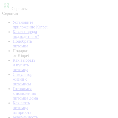
Сервисы
Сервисы
Установите
приложение Kinpet
Какая порода
подходит вам?
Подобрать
питомца
Подарки
от Kinpet
Как выбрать
и купить
питомца
Симулятор
жизни с
питомцем
Готовимся
к появлению
питомца дома
Как взять
питомца
из приюта
Беременность