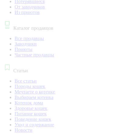
Потерявшиеся
От заводчиков
Из приютов
Каталог продавцов
Все продавцы
Заводчики
Приюты
Частные продавцы
Статьи
Все статьи
Породы кошек
Мечтаете о котенке
Выбираем котенка
Котенок дома
Здоровье кошек
Питание кошек
Поведение кошек
Уход и содержание
Новости