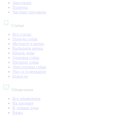
Заводчики
Приюты
Частные продавцы
Статьи
Все статьи
Породы собак
Мечтаете о щенке
Выбираем щенка
Щенок дома
Здоровье собак
Питание собак
Дрессировка собак
Уход и содержание
Новости
Объявления
Все объявления
На продажу
В добрые руки
Вязка