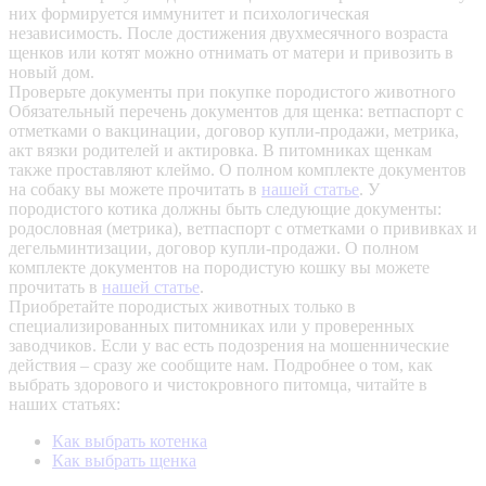
них формируется иммунитет и психологическая
независимость. После достижения двухмесячного возраста
щенков или котят можно отнимать от матери и привозить в
новый дом.
Проверьте документы при покупке породистого животного
Обязательный перечень документов для щенка: ветпаспорт с
отметками о вакцинации, договор купли-продажи, метрика,
акт вязки родителей и актировка. В питомниках щенкам
также проставляют клеймо. О полном комплекте документов
на собаку вы можете прочитать в
нашей статье
.
У
породистого котика должны быть следующие документы:
родословная (метрика), ветпаспорт с отметками о прививках и
дегельминтизации, договор купли-продажи. О полном
комплекте документов на породистую кошку вы можете
прочитать в
нашей статье
.
Приобретайте породистых животных только в
специализированных питомниках или у проверенных
заводчиков. Если у вас есть подозрения на мошеннические
действия – сразу же сообщите нам.
Подробнее о том, как
выбрать здорового и чистокровного питомца, читайте в
наших статьях:
Как выбрать котенка
Как выбрать щенка