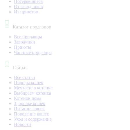
Потерявшиеся
От заводчиков
Из приютов
Каталог продавцов
Все продавцы
Заводчики
Приюты
Частные продавцы
Статьи
Все статьи
Породы кошек
Мечтаете о котенке
Выбираем котенка
Котенок дома
Здоровье кошек
Питание кошек
Поведение кошек
Уход и содержание
Новости