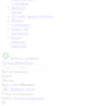
у питомца
Выбрать
кличку
Изучаем эмоции питомца
Журнал
о питомцах
Kinpet для
продавцов
Kinpet
помогает
приютам
Войти в профиль
Подать объявление
Нет результатов
Войти
Москва
Ваш город
Москва
?
Выбрать город
Да
Город подтверждён
Войти
Подать объявление