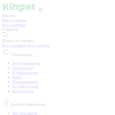
Москва
Всё о собаках
Всё о кошках
Сервисы
Поиск по статьям
Всё о собаках
Всё о кошках
Объявления
Все объявления
На продажу
В добрые руки
Вязка
Потерявшиеся
От заводчиков
Из приютов
Каталог продавцов
Все продавцы