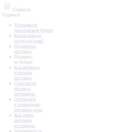
Сервисы
Сервисы
Установите
приложение Kinpet
Какая порода
подходит вам?
Подобрать
питомца
Подарки
от Kinpet
Как выбрать
и купить
питомца
Симулятор
жизни с
питомцем
Готовимся
к появлению
питомца дома
Как взять
питомца
из приюта
Беременность