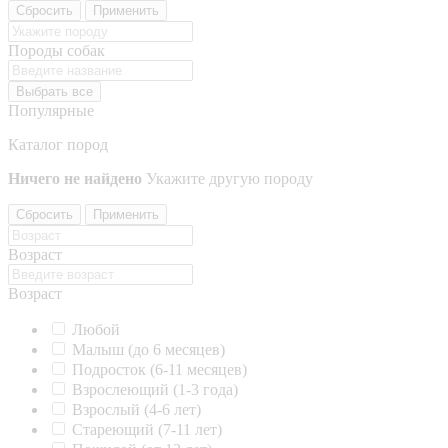
Сбросить
Применить
Породы собак
Выбрать все
Популярные
Каталог пород
Ничего не найдено
Укажите другую породу
Сбросить
Применить
Возраст
Возраст
Любой
Малыш (до 6 месяцев)
Подросток (6-11 месяцев)
Взрослеющий (1-3 года)
Взрослый (4-6 лет)
Стареющий (7-11 лет)