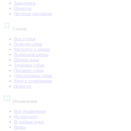
Заводчики
Приюты
Частные продавцы
Статьи
Все статьи
Породы собак
Мечтаете о щенке
Выбираем щенка
Щенок дома
Здоровье собак
Питание собак
Дрессировка собак
Уход и содержание
Новости
Объявления
Все объявления
На продажу
В добрые руки
Вязка