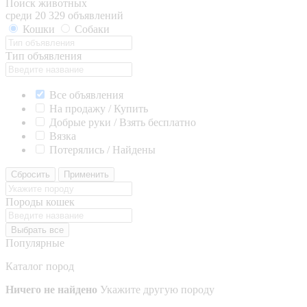
Поиск животных
среди 20 329 объявлений
Кошки
Собаки
Тип объявления
Все объявления
На продажу / Купить
Добрые руки / Взять бесплатно
Вязка
Потерялись / Найдены
Сбросить
Применить
Породы кошек
Выбрать все
Популярные
Каталог пород
Ничего не найдено
Укажите другую породу