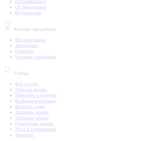
Потерявшиеся
От заводчиков
Из приютов
Каталог продавцов
Все продавцы
Заводчики
Приюты
Частные продавцы
Статьи
Все статьи
Породы кошек
Мечтаете о котенке
Выбираем котенка
Котенок дома
Здоровье кошек
Питание кошек
Поведение кошек
Уход и содержание
Новости