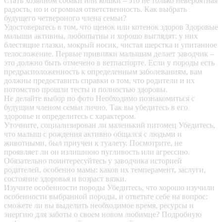
Стать хозяином собаки или кошки – это не только невероятная
радость, но и огромная ответственность. Как выбрать
будущего четвероного члена семьи?
Удостоверьтесь в том, что щенок или котенок здоров
Здоровые
малыши активны, любопытны и хорошо выглядят: у них
блестящие глазки, мокрый носик, чистая шерстка и упитанное
телосложение. Первые прививки малышам делает заводчик –
это должно быть отмечено в ветпаспорте. Если у породы есть
предрасположенность к определенным заболеваниям, вам
должны предоставить справки о том, что родители и их
потомство прошли тесты и полностью здоровы.
Не делайте выбор по фото
Необходимо познакомиться с
будущим членом семьи лично. Так вы убедитесь в его
здоровье и определитесь с характером.
Уточните, социализирован ли маленький питомец
Убедитесь,
что малыш с рождения активно общался с людьми и
животными, был приучен к туалету. Посмотрите, не
проявляет ли он излишнюю пугливость или агрессию.
Обязательно поинтересуйтесь у заводчика историей
родителей, особенно мамы: каков их темперамент, заслуги,
состояние здоровья и возраст вязки.
Изучите особенности породы
Убедитесь, что хорошо изучили
особенности выбранной породы, и ответьте себе на вопрос:
сможете ли вы выделить необходимое время, ресурсы и
энергию для заботы о своем новом любимце? Подробную