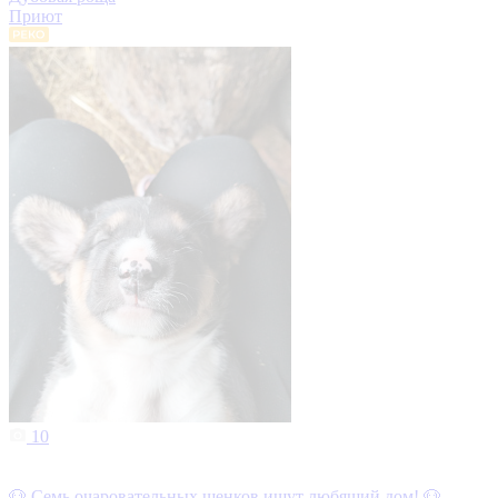
Приют
10
🐶 Семь очаровательных щенков ищут любящий дом! 🐶