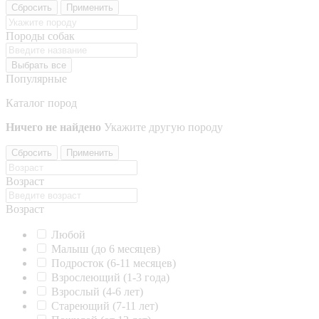
Сбросить
Применить
Породы собак
Выбрать все
Популярные
Каталог пород
Ничего не найдено
Укажите другую породу
Сбросить
Применить
Возраст
Возраст
Любой
Малыш (до 6 месяцев)
Подросток (6-11 месяцев)
Взрослеющий (1-3 года)
Взрослый (4-6 лет)
Стареющий (7-11 лет)