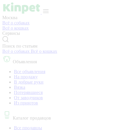
Москва
Всё о собаках
Всё о кошках
Сервисы
Поиск по статьям
Всё о собаках
Всё о кошках
Объявления
Все объявления
На продажу
В добрые руки
Вязка
Потерявшиеся
От заводчиков
Из приютов
Каталог продавцов
Все продавцы