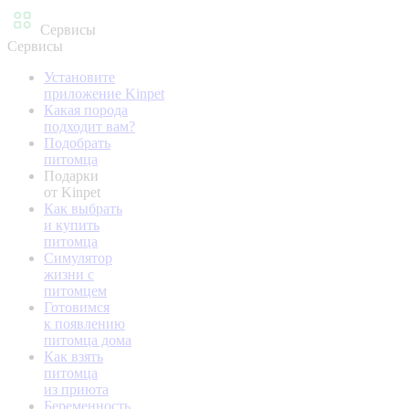
Сервисы
Сервисы
Установите
приложение Kinpet
Какая порода
подходит вам?
Подобрать
питомца
Подарки
от Kinpet
Как выбрать
и купить
питомца
Симулятор
жизни с
питомцем
Готовимся
к появлению
питомца дома
Как взять
питомца
из приюта
Беременность