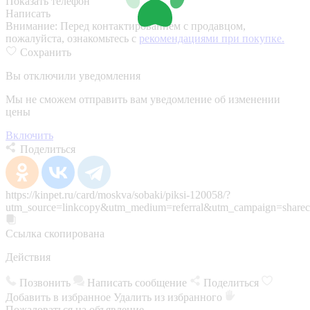
Показать телефон
Написать
Внимание:
Перед контактированием с продавцом,
пожалуйста, ознакомьтесь с
рекомендациями при покупке.
Сохранить
Вы отключили уведомления
Мы не сможем отправить вам уведомление об изменении
цены
Включить
Поделиться
https://kinpet.ru/card/moskva/sobaki/piksi-120058/?
utm_source=linkcopy&utm_medium=referral&utm_campaign=sharec
Ссылка скопирована
Действия
Позвонить
Написать сообщение
Поделиться
Добавить в избранное
Удалить из избранного
Пожаловаться на объявление