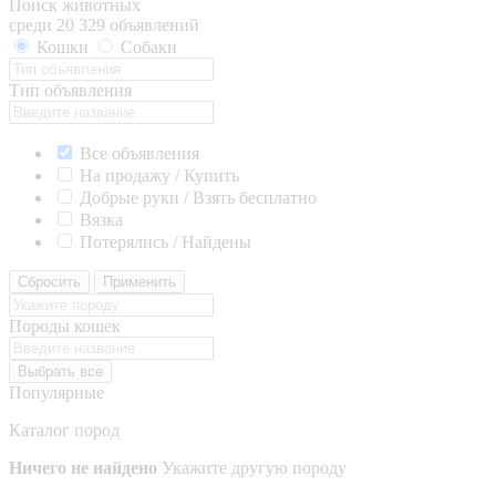
Поиск животных
среди 20 329 объявлений
Кошки
Собаки
Тип объявления
Все объявления
На продажу / Купить
Добрые руки / Взять бесплатно
Вязка
Потерялись / Найдены
Сбросить
Применить
Породы кошек
Выбрать все
Популярные
Каталог пород
Ничего не найдено
Укажите другую породу