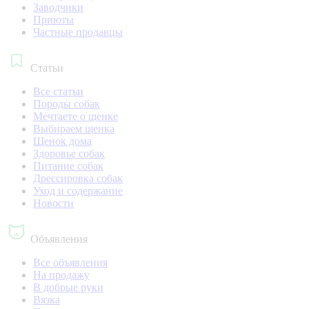
Заводчики
Приюты
Частные продавцы
Статьи
Все статьи
Породы собак
Мечтаете о щенке
Выбираем щенка
Щенок дома
Здоровье собак
Питание собак
Дрессировка собак
Уход и содержание
Новости
Объявления
Все объявления
На продажу
В добрые руки
Вязка