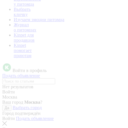
у питомца
Выбрать
кличку
Изучаем эмоции питомца
Журнал
о питомцах
Kinpet для
продавцов
Kinpet
помогает
приютам
Войти в профиль
Подать объявление
Нет результатов
Войти
Москва
Ваш город
Москва
?
Выбрать город
Да
Город подтверждён
Войти
Подать объявление