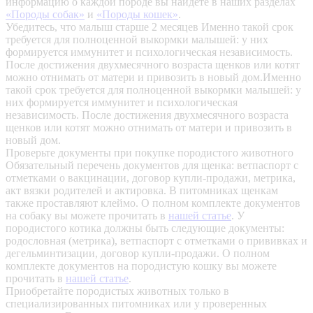
информацию о каждой породе вы найдете в наших разделах
«Породы собак»
и
«Породы кошек»
.
Убедитесь, что малыш старше 2 месяцев
Именно такой срок
требуется для полноценной выкормки малышей: у них
формируется иммунитет и психологическая независимость.
После достижения двухмесячного возраста щенков или котят
можно отнимать от матери и привозить в новый дом.Именно
такой срок требуется для полноценной выкормки малышей: у
них формируется иммунитет и психологическая
независимость. После достижения двухмесячного возраста
щенков или котят можно отнимать от матери и привозить в
новый дом.
Проверьте документы при покупке породистого животного
Обязательный перечень документов для щенка: ветпаспорт с
отметками о вакцинации, договор купли-продажи, метрика,
акт вязки родителей и актировка. В питомниках щенкам
также проставляют клеймо. О полном комплекте документов
на собаку вы можете прочитать в
нашей статье
.
У
породистого котика должны быть следующие документы:
родословная (метрика), ветпаспорт с отметками о прививках и
дегельминтизации, договор купли-продажи. О полном
комплекте документов на породистую кошку вы можете
прочитать в
нашей статье
.
Приобретайте породистых животных только в
специализированных питомниках или у проверенных