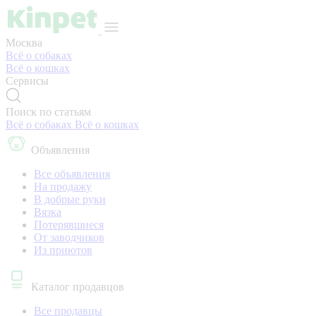
Москва
Всё о собаках
Всё о кошках
Сервисы
Поиск по статьям
Всё о собаках
Всё о кошках
Объявления
Все объявления
На продажу
В добрые руки
Вязка
Потерявшиеся
От заводчиков
Из приютов
Каталог продавцов
Все продавцы