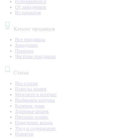
Потерявшиеся
От заводчиков
Из приютов
Каталог продавцов
Все продавцы
Заводчики
Приюты
Частные продавцы
Статьи
Все статьи
Породы кошек
Мечтаете о котенке
Выбираем котенка
Котенок дома
Здоровье кошек
Питание кошек
Поведение кошек
Уход и содержание
Новости