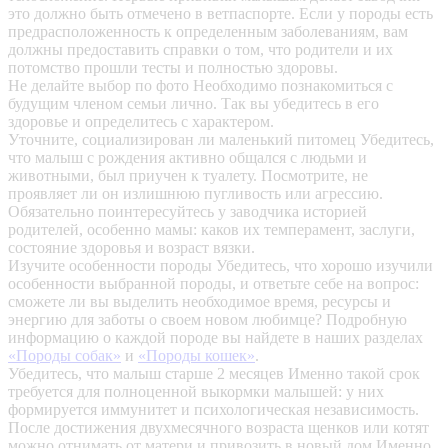
это должно быть отмечено в ветпаспорте. Если у породы есть
предрасположенность к определенным заболеваниям, вам
должны предоставить справки о том, что родители и их
потомство прошли тесты и полностью здоровы.
Не делайте выбор по фото
Необходимо познакомиться с
будущим членом семьи лично. Так вы убедитесь в его
здоровье и определитесь с характером.
Уточните, социализирован ли маленький питомец
Убедитесь,
что малыш с рождения активно общался с людьми и
животными, был приучен к туалету. Посмотрите, не
проявляет ли он излишнюю пугливость или агрессию.
Обязательно поинтересуйтесь у заводчика историей
родителей, особенно мамы: каков их темперамент, заслуги,
состояние здоровья и возраст вязки.
Изучите особенности породы
Убедитесь, что хорошо изучили
особенности выбранной породы, и ответьте себе на вопрос:
сможете ли вы выделить необходимое время, ресурсы и
энергию для заботы о своем новом любимце? Подробную
информацию о каждой породе вы найдете в наших разделах
«Породы собак»
и
«Породы кошек»
.
Убедитесь, что малыш старше 2 месяцев
Именно такой срок
требуется для полноценной выкормки малышей: у них
формируется иммунитет и психологическая независимость.
После достижения двухмесячного возраста щенков или котят
можно отнимать от матери и привозить в новый дом.Именно