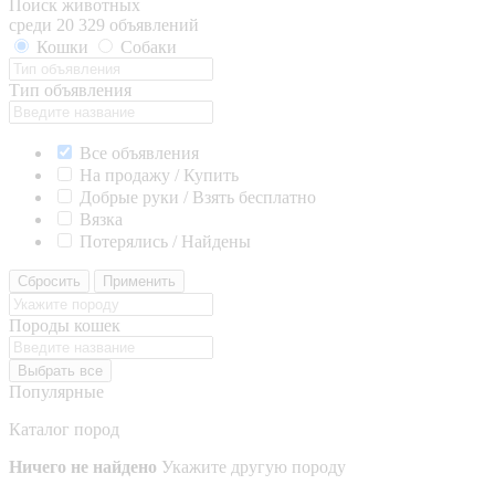
Поиск животных
среди 20 329 объявлений
Кошки
Собаки
Тип объявления
Все объявления
На продажу / Купить
Добрые руки / Взять бесплатно
Вязка
Потерялись / Найдены
Сбросить
Применить
Породы кошек
Выбрать все
Популярные
Каталог пород
Ничего не найдено
Укажите другую породу