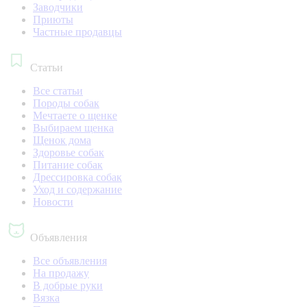
Заводчики
Приюты
Частные продавцы
Статьи
Все статьи
Породы собак
Мечтаете о щенке
Выбираем щенка
Щенок дома
Здоровье собак
Питание собак
Дрессировка собак
Уход и содержание
Новости
Объявления
Все объявления
На продажу
В добрые руки
Вязка