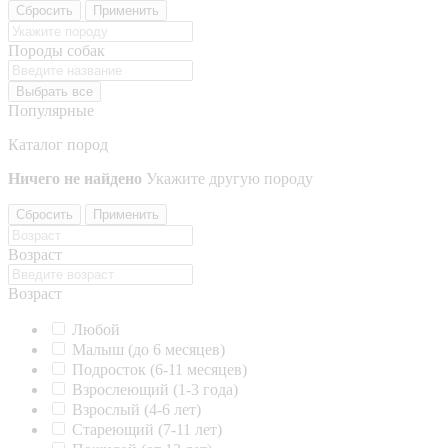
Сбросить
Применить
Породы собак
Выбрать все
Популярные
Каталог пород
Ничего не найдено
Укажите другую породу
Сбросить
Применить
Возраст
Возраст
Любой
Малыш (до 6 месяцев)
Подросток (6-11 месяцев)
Взрослеющий (1-3 года)
Взрослый (4-6 лет)
Стареющий (7-11 лет)