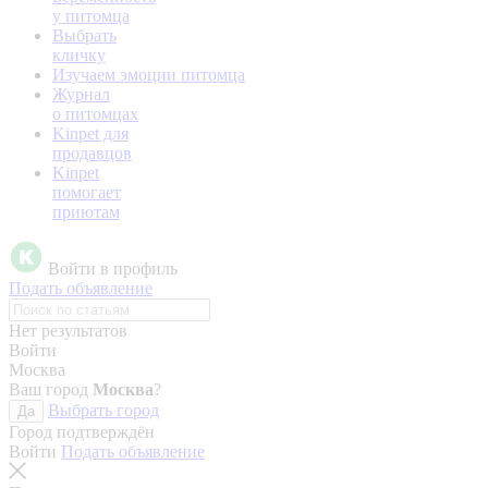
у питомца
Выбрать
кличку
Изучаем эмоции питомца
Журнал
о питомцах
Kinpet для
продавцов
Kinpet
помогает
приютам
Войти в профиль
Подать объявление
Нет результатов
Войти
Москва
Ваш город
Москва
?
Выбрать город
Да
Город подтверждён
Войти
Подать объявление