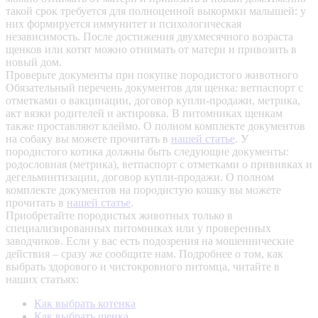
такой срок требуется для полноценной выкормки малышей: у
них формируется иммунитет и психологическая
независимость. После достижения двухмесячного возраста
щенков или котят можно отнимать от матери и привозить в
новый дом.
Проверьте документы при покупке породистого животного
Обязательный перечень документов для щенка: ветпаспорт с
отметками о вакцинации, договор купли-продажи, метрика,
акт вязки родителей и актировка. В питомниках щенкам
также проставляют клеймо. О полном комплекте документов
на собаку вы можете прочитать в
нашей статье
.
У
породистого котика должны быть следующие документы:
родословная (метрика), ветпаспорт с отметками о прививках и
дегельминтизации, договор купли-продажи. О полном
комплекте документов на породистую кошку вы можете
прочитать в
нашей статье
.
Приобретайте породистых животных только в
специализированных питомниках или у проверенных
заводчиков. Если у вас есть подозрения на мошеннические
действия – сразу же сообщите нам.
Подробнее о том, как
выбрать здорового и чистокровного питомца, читайте в
наших статьях:
Как выбрать котенка
Как выбрать щенка