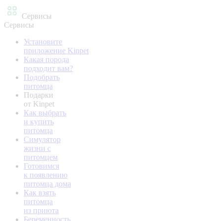
Сервисы
Сервисы
Установите
приложение Kinpet
Какая порода
подходит вам?
Подобрать
питомца
Подарки
от Kinpet
Как выбрать
и купить
питомца
Симулятор
жизни с
питомцем
Готовимся
к появлению
питомца дома
Как взять
питомца
из приюта
Беременность