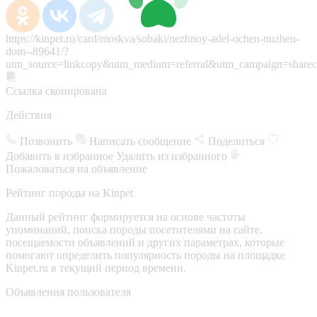
https://kinpet.ru/card/moskva/sobaki/nezhnoy-adel-ochen-nuzhen-
dom--89641/?
utm_source=linkcopy&utm_medium=referral&utm_campaign=sharec
Ссылка скопирована
Действия
Позвонить
Написать сообщение
Поделиться
Добавить в избранное
Удалить из избранного
Пожаловаться на объявление
Рейтинг породы на Kinpet
Данный рейтинг формируется на основе частоты
упоминаний, поиска породы посетителями на сайте,
посещаемости объявлений и других параметрах, которые
помогают определить популярность породы на площадке
Kinpet.ru в текущий период времени.
Объявления пользователя