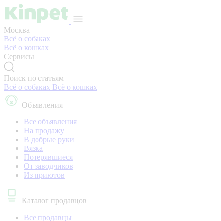
Москва
Всё о собаках
Всё о кошках
Сервисы
Поиск по статьям
Всё о собаках
Всё о кошках
Объявления
Все объявления
На продажу
В добрые руки
Вязка
Потерявшиеся
От заводчиков
Из приютов
Каталог продавцов
Все продавцы