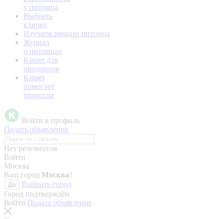
у питомца
Выбрать
кличку
Изучаем эмоции питомца
Журнал
о питомцах
Kinpet для
продавцов
Kinpet
помогает
приютам
Войти в профиль
Подать объявление
Нет результатов
Войти
Москва
Ваш город
Москва
?
Выбрать город
Да
Город подтверждён
Войти
Подать объявление