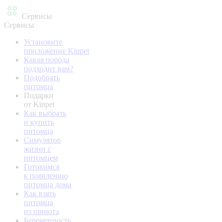
Сервисы
Сервисы
Установите
приложение Kinpet
Какая порода
подходит вам?
Подобрать
питомца
Подарки
от Kinpet
Как выбрать
и купить
питомца
Симулятор
жизни с
питомцем
Готовимся
к появлению
питомца дома
Как взять
питомца
из приюта
Беременность