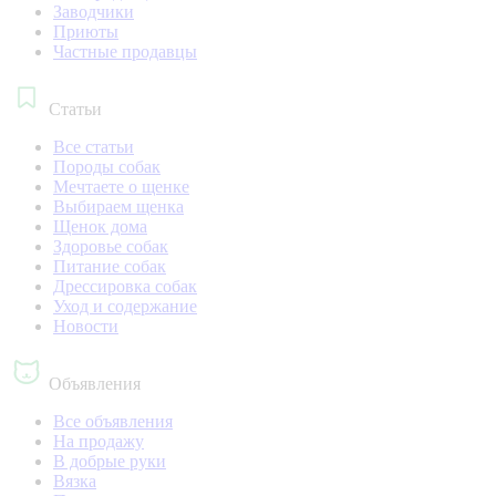
Заводчики
Приюты
Частные продавцы
Статьи
Все статьи
Породы собак
Мечтаете о щенке
Выбираем щенка
Щенок дома
Здоровье собак
Питание собак
Дрессировка собак
Уход и содержание
Новости
Объявления
Все объявления
На продажу
В добрые руки
Вязка