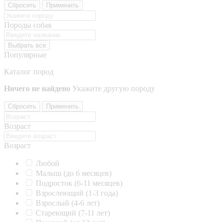
Сбросить
Применить
Породы собак
Выбрать все
Популярные
Каталог пород
Ничего не найдено
Укажите другую породу
Сбросить
Применить
Возраст
Возраст
Любой
Малыш (до 6 месяцев)
Подросток (6-11 месяцев)
Взрослеющий (1-3 года)
Взрослый (4-6 лет)
Стареющий (7-11 лет)