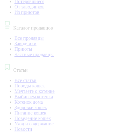
Потерявшиеся
От заводчиков
Из приютов
Каталог продавцов
Все продавцы
Заводчики
Приюты
Частные продавцы
Статьи
Все статьи
Породы кошек
Мечтаете о котенке
Выбираем котенка
Котенок дома
Здоровье кошек
Питание кошек
Поведение кошек
Уход и содержание
Новости