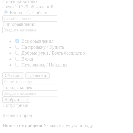
Поиск животных
среди 20 329 объявлений
Кошки
Собаки
Тип объявления
Все объявления
На продажу / Купить
Добрые руки / Взять бесплатно
Вязка
Потерялись / Найдены
Сбросить
Применить
Породы кошек
Выбрать все
Популярные
Каталог пород
Ничего не найдено
Укажите другую породу